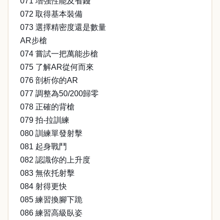
071 增強性能及省錢
072 取得基本裝備
073 選擇精密度還是數量
AR步槍
074 嘗試一把萬能步槍
075 了解AR從何而來
076 剖析你的AR
077 調整為50/200歸零
078 正確的背槍
079 拍-拉訓練
080 訓練單發射擊
081 起身戰鬥
082 認識你的上升度
083 無依托射擊
084 射得更快
085 練習換腳下跪
086 練習高級臥姿