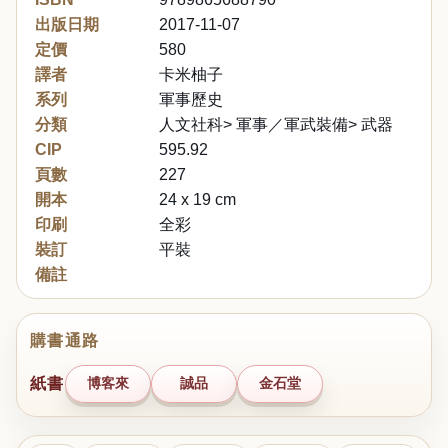
出版日期
2017-11-07
定價
580
譯者
卡米柚子
系列
軍事歷史
分類
人文社科> 軍事／軍武裝備> 武器
CIP
595.92
頁數
227
開本
24 x 19 cm
印刷
全彩
裝訂
平裝
備註
購書通路
紙書
博客來
誠品
金石堂