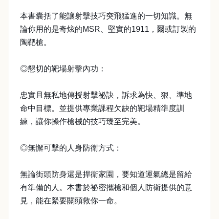
本書囊括了能讓射擊技巧突飛猛進的一切知識。無
論你用的是奇炫的MSR、堅實的1911，爾或訂製的
陶靶槍。
◎懇切的靶場射擊內功：
忠實且無私地傳授射擊祕訣，訴求為快、狠、準地
命中目標。並提供專業課程欠缺的靶場精準度訓
練，讓你操作槍械的技巧臻至完美。
◎無懈可擊的人身防衛方式：
無論街頭防身還是捍衛家園，要知道運氣總是留給
有準備的人。本書於祕密攜槍和個人防衛提供的意
見，能在緊要關頭救你一命。