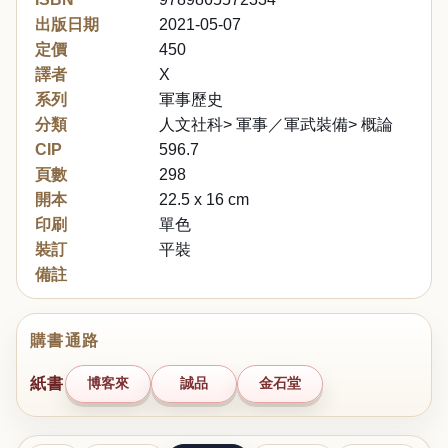
出版日期
2021-05-07
定價
450
譯者
X
系列
軍事歷史
分類
人文社科> 軍事／軍武裝備> 概論
CIP
596.7
頁數
298
開本
22.5 x 16 cm
印刷
單色
裝訂
平裝
備註
購書通路
紙書
博客來
誠品
金石堂