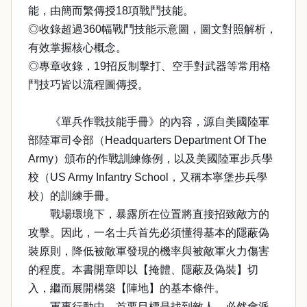
能，由簡而繁傳授18項戰鬥技能。
◎收錄超過360幅戰鬥技能示意圖，圖文對照解析，
有效掌握核心概念。
◎專章收錄，19招反制擊打、空手對武器等常用格
鬥技巧皆以流程圖傳授。
《單兵作戰技能手冊》的內容，源自美國陸軍
部陸軍司令部（Headquarters Department Of The
Army）頒布的作戰訓練條例，以及美國陸軍步兵學
校（US Army Infantry School，又稱本寧堡步兵學
校）的訓練手冊。
戰場環境下，暴露所在位置將直接招致敵方的
攻擊。因此，一名士兵首先必須懂得基本的隱蔽偽
裝原則，降低被敵軍發現的機率與被敵軍火力傷害
的程度。本書開章即以【掩體、隱蔽及偽裝】切
入，繼而展開構築【陣地】的基本條件。
軍事行動中，首要目標是找到敵人，必然會派