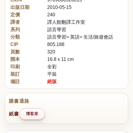
出版日期
2010-05-15
定價
240
譯者
譯人館翻譯工作室
系列
語言學習
分類
語言學習> 英語> 生活/旅遊會話
CIP
805.188
頁數
320
開本
16.8 x 11 cm
印刷
全彩
裝訂
平裝
備註
絕版
購書通路
紙書
博客來