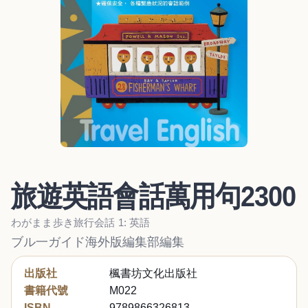
旅遊英語會話萬用句2300
わがまま歩き旅行会話 1: 英語
ブル一ガイド海外版編集部編集
出版社
楓書坊文化出版社
書籍代號
M022
ISBN
9789866326813