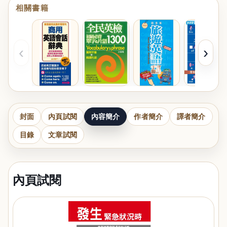
相關書籍
‹
›
封面
內頁試閱
內容簡介
作者簡介
譯者簡介
目錄
文章試閱
內頁試閱