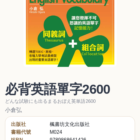
必背英語單字2600
どんな試験にも出るまるおぼえ英単語2600
小倉弘
出版社
楓書坊文化出版社
書籍代號
M024
ISBN
9789868641426