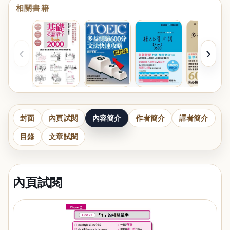
相關書籍
‹
›
封面
內頁試閱
內容簡介
作者簡介
譯者簡介
目錄
文章試閱
內頁試閱