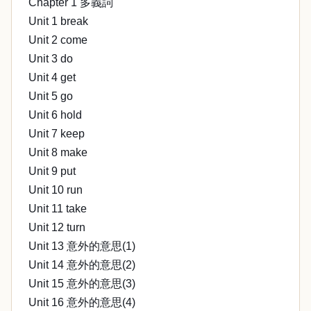
Chapter 1 多義詞
Unit 1 break
Unit 2 come
Unit 3 do
Unit 4 get
Unit 5 go
Unit 6 hold
Unit 7 keep
Unit 8 make
Unit 9 put
Unit 10 run
Unit 11 take
Unit 12 turn
Unit 13 意外的意思(1)
Unit 14 意外的意思(2)
Unit 15 意外的意思(3)
Unit 16 意外的意思(4)