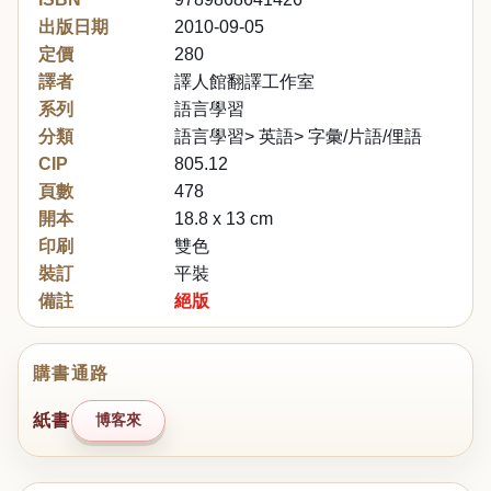
出版日期
2010-09-05
定價
280
譯者
譯人館翻譯工作室
系列
語言學習
分類
語言學習> 英語> 字彙/片語/俚語
CIP
805.12
頁數
478
開本
18.8 x 13 cm
印刷
雙色
裝訂
平裝
備註
絕版
購書通路
紙書
博客來