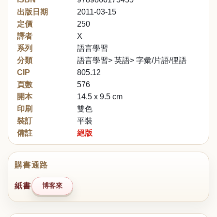
出版日期
2011-03-15
定價
250
譯者
X
系列
語言學習
分類
語言學習> 英語> 字彙/片語/俚語
CIP
805.12
頁數
576
開本
14.5 x 9.5 cm
印刷
雙色
裝訂
平裝
備註
絕版
購書通路
紙書
博客來