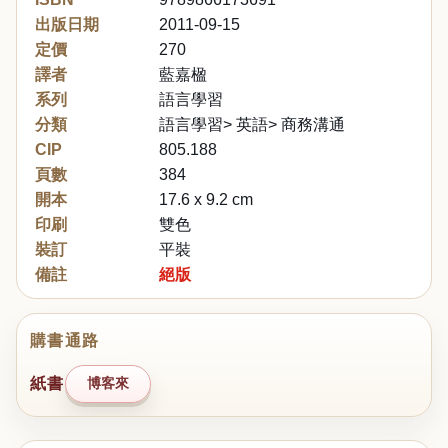
出版日期
2011-09-15
定價
270
譯者
藍嘉楹
系列
語言學習
分類
語言學習> 英語> 商務溝通
CIP
805.188
頁數
384
開本
17.6 x 9.2 cm
印刷
雙色
裝訂
平裝
備註
絕版
購書通路
紙書
博客來