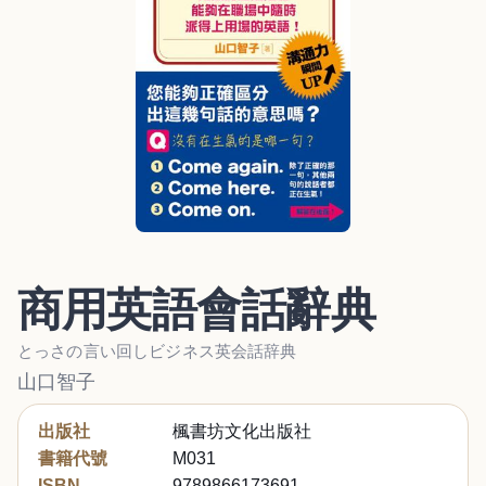
商用英語會話辭典
とっさの言い回しビジネス英会話辞典
山口智子
出版社
楓書坊文化出版社
書籍代號
M031
ISBN
9789866173691