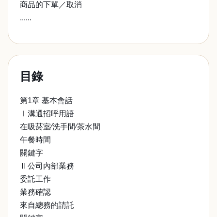
商品的下單／取消
......
目錄
第1章 基本會話
Ⅰ溝通招呼用語
在吸菸室∕洗手間∕茶水間
午餐時間
關鍵字
Ⅱ公司內部業務
委託工作
業務確認
來自總務的請託