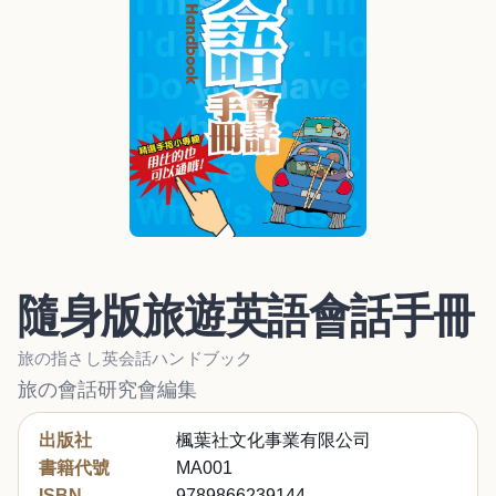
隨身版旅遊英語會話手冊
旅の指さし英会話ハンドブック
旅の會話研究會編集
出版社
楓葉社文化事業有限公司
書籍代號
MA001
ISBN
9789866239144