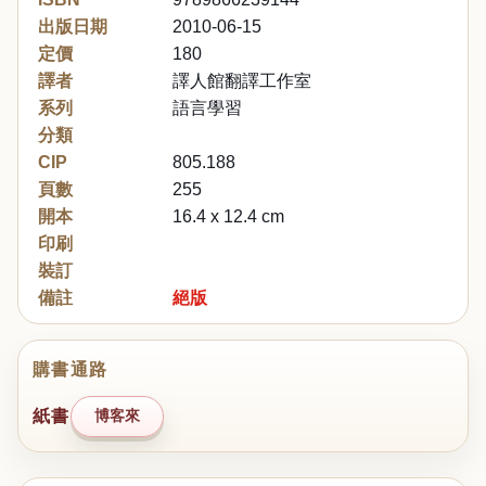
出版日期
2010-06-15
定價
180
譯者
譯人館翻譯工作室
系列
語言學習
分類
CIP
805.188
頁數
255
開本
16.4 x 12.4 cm
印刷
裝訂
備註
絕版
購書通路
紙書
博客來