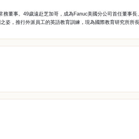
事。49歲遠赴芝加哥，成為Fanuc美國分公司首任董事長、並陸續接任GE 
事後，以顧問之姿，推行外派員工的英語教育訓練，現為國際教育研究所所
篇