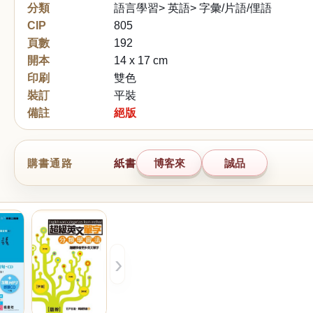
分類
語言學習> 英語> 字彙/片語/俚語
CIP
805
頁數
192
開本
14 x 17 cm
印刷
雙色
裝訂
平裝
備註
絕版
購書通路
紙書
博客來
誠品
›