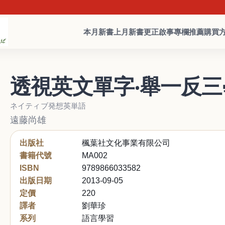
本月新書
上月新書
更正啟事
專欄推薦
購買
透視英文單字‧舉一反三學
ネイティブ発想英単語
遠藤尚雄
出版社
楓葉社文化事業有限公司
書籍代號
MA002
ISBN
9789866033582
出版日期
2013-09-05
定價
220
譯者
劉華珍
系列
語言學習