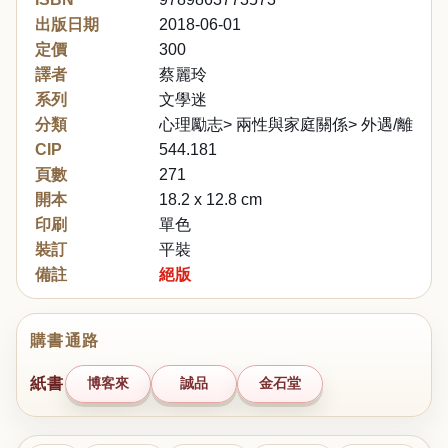
出版日期
2018-06-01
定價
300
譯者
蔡麗玲
系列
文學迷
分類
心理勵志> 兩性與家庭關係> 外遇/離婚
CIP
544.181
頁數
271
開本
18.2 x 12.8 cm
印刷
單色
裝訂
平裝
備註
絕版
購書通路
紙書
博客來
誠品
金石堂