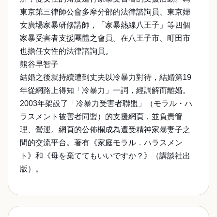
東京第三律師公會多摩分部的法律諮詢員、東京婦
女廣場家暴研修講師，「家暴熱線八王子」等四個
家暴受害者支援團體之會員。在八王子市、町田市
也擔任女性的法律諮詢員。
熊谷早智子
結婚之後就持續遭到丈夫以冷暴力對待，結婚第19
年從網路上得知「冷暴力」一詞，經調解而離婚。
2003年架設了「冷暴力受害者聯盟」（モラル・ハ
ラスメント被害者同盟）的支援網頁，並負責管
理、營運。網頁的公佈欄成為遭受精神家暴妻子之
間的交流平台。著有《家庭モラル．ハラスメン
ト》和《母を棄ててもいいですか？》（講談社出
版）。