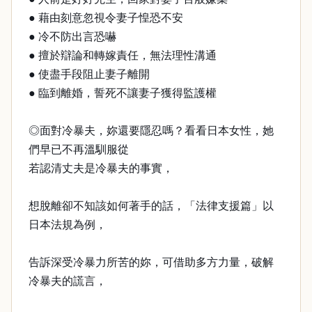
● 藉由刻意忽視令妻子惶恐不安
● 冷不防出言恐嚇
● 擅於辯論和轉嫁責任，無法理性溝通
● 使盡手段阻止妻子離開
● 臨到離婚，誓死不讓妻子獲得監護權
◎面對冷暴夫，妳還要隱忍嗎？看看日本女性，她
們早已不再溫馴服從
若認清丈夫是冷暴夫的事實，
想脫離卻不知該如何著手的話，「法律支援篇」以
日本法規為例，
告訴深受冷暴力所苦的妳，可借助多方力量，破解
冷暴夫的謊言，