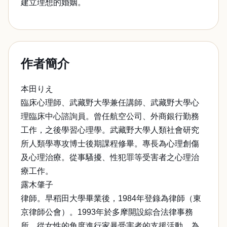
建立理想的婚姻。
作者簡介
本田りえ
臨床心理師、武藏野大學兼任講師、武藏野大學心
理臨床中心諮詢員。曾任航空公司、外商銀行勤務
工作，之後學習心理學。武藏野大學人類社會研究
所人類學專攻博士後期課程修畢。專長為心理創傷
及心理治療。從事騷擾、性犯罪等受害者之心理治
療工作。
露木肇子
律師。早稻田大學畢業後，1984年登錄為律師（東
京律師公會）。1993年於多摩開設綜合法律事務
所，從女性的角度進行家暴受害者的支援活動。為