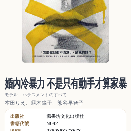
婚內冷暴力 不是只有動手才算家暴
モラル．ハラスメントのすべて
本田りえ
、
露木肇子
、
熊谷早智子
出版社
楓書坊文化出版社
書籍代號
N042
ISBN
9789863773573