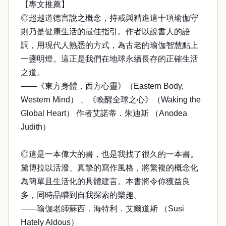
【專文推薦】
◎超越道德言說之概念，持戒與精進這十項瑜伽守
則乃是健康生活的最佳指引。作者以說書人的語
調，用現代人熟悉的方式，為古老的瑜伽智慧點上
一盞明燈。這正是我們在地球永續長存的正確生活
之道。
——《東方身體，西方心靈》（Eastern Body,
Western Mind） 、《喚醒全球之心》（Waking the
Global Heart） 作者艾諾蒂．朱迪斯 （Anodea
Judith）
◎這是一本偉大的書，也是我找了很久的一本書。
黛博拉以活潑、真摯的寫作風格，將繁複的概念化
為簡單且生活化的具體建言。本書將令你獲益良
多，同時品嚐到自我探索的樂趣。
——瑜伽老師蘇西．海特利．艾爾道斯 （Susi
Hately Aldous）