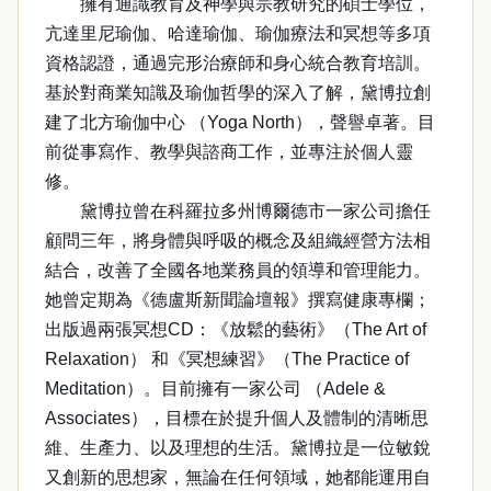
擁有通識教育及神學與宗教研究的碩士學位，
亢達里尼瑜伽、哈達瑜伽、瑜伽療法和冥想等多項
資格認證，通過完形治療師和身心統合教育培訓。
基於對商業知識及瑜伽哲學的深入了解，黛博拉創
建了北方瑜伽中心 （Yoga North），聲譽卓著。目
前從事寫作、教學與諮商工作，並專注於個人靈
修。
黛博拉曾在科羅拉多州博爾德市一家公司擔任
顧問三年，將身體與呼吸的概念及組織經營方法相
結合，改善了全國各地業務員的領導和管理能力。
她曾定期為《德盧斯新聞論壇報》撰寫健康專欄；
出版過兩張冥想CD：《放鬆的藝術》（The Art of
Relaxation） 和《冥想練習》（The Practice of
Meditation）。目前擁有一家公司 （Adele &
Associates），目標在於提升個人及體制的清晰思
維、生產力、以及理想的生活。黛博拉是一位敏銳
又創新的思想家，無論在任何領域，她都能運用自