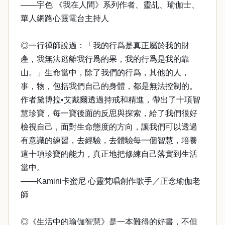
——宇色 《我在人間》系列作者、靈乩、瑜伽士、
華人網路心靈電台主持人
◎一行禪師說過：「我的行爲是真正屬於我的財
產，我無法逃離我行爲的果，我的行爲是我的靠
山。」生命當中，除了我們的行爲，其他的人，
事，物，包括我們自己的身體，都是無法控制的。
作者黛博拉•艾戴爾透過持戒和精進，帶出了十項智
慧珍寶，每一寶後面的反思與探索，給了我們很好
檢視自己，面對生命態度的方向，讓我們可以透過
有意識的練習，去經驗，去體驗每一個智慧，培養
這十項珍寶的能力，真正地把修練自己落實到生活
當中。
——Kamini卡蜜尼 心靈梵唱創作歌手／正念瑜伽老
師
◎《生活中的瑜伽智慧》是一本難得的好書，不但