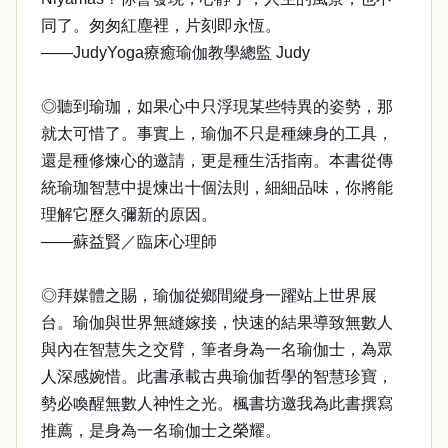
同了。匆匆紅塵裡，片刻即永恆。
——JudyYoga療癒瑜伽教學總監 Judy
◎聽到瑜珈，如果心中只浮現某些特異的姿勢，那
就太可惜了。事實上，瑜伽不只是種練身的工具，
還是種修煉心的邀請，更是種生活指南。本書從傳
統瑜珈智慧中提煉出十個法則，細細品味，你將能
理解它歷久彌新的原因。
——蘇益賢／臨床心理師
◎拜媒體之賜，瑜伽從鄉間縱身一躍站上世界展
台。瑜伽與世界無縫嫁接，快速的結果導致無數人
與內在智慧失之交臂，筆者身為一名瑜伽士，為眾
人深感婉惜。此書承載古典瑜伽哲學的智慧珍寶，
勢必喚醒無數人神性之光。楓書坊邀我為此書撰寫
推薦，是身為一名瑜伽士之榮耀。