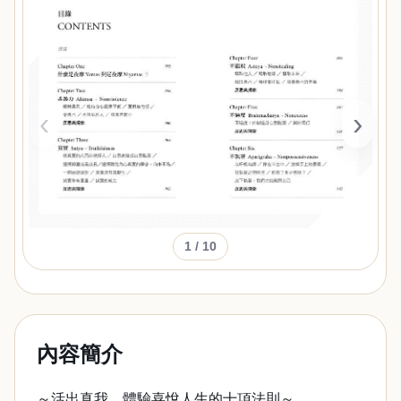
‹
›
1
/ 10
內容簡介
～活出真我，體驗喜悅人生的十項法則～