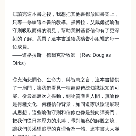
◎讀完這本書之後，我想把其他書都放回書架上，
只專一修練這本書的教導。黛博拉．艾戴爾從瑜伽
守則吸取而得的洞見，幫助我對基督信仰有了更深
刻的了解。我買了這本書送給我禱告小組裡的每一
位成員。
——道格拉斯．德爾克斯牧師 （Rev. Douglas
Dirks）
◎充滿悲憫心、生命力、與智慧之言，這本書提供
了一扇門，讓我們看見一種超越傳統知識認知的可
能。從最高層次之振動，到物質塵世人間，無論你
是何種文化、何種信仰背景，如同道家以陰陽展現
其思想，這些瑜伽守則和信條也像是雙向彈簧門，
把我們從日常壓力的束縛，帶到無私的解脫之境，
讓我們與渴望追尋的真理合為一體。這本書大大滿