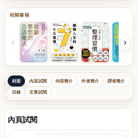
相關書籍
‹
›
封面
內頁試閱
內容簡介
作者簡介
譯者簡介
目錄
文章試閱
內頁試閱