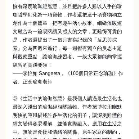
擁有深度瑜珈經智慧，並且把許多人難以入手的瑜
珈哲學幻化為十項寶物，作者還把這十項寶物獨立
創作為十個篇章，把有趣生活小故事、細緻溫暖短
文融合為一篇易閱讀又感人的文章，更難得可貴的
是，作者還提出了一個月書寫記錄的「反思與探
索」分為四週來進行，每一週都有獨立的反思主題
與觀察重點，讓瑜珈練習者、一般大眾都能夠掌握
練習的實踐要領！
——李怡如 Sangeeta，《100個日常正念瑜珈》作
者、正念瑜珈老師
◎《生活中的瑜伽智慧》是我個人讀過最生活化也
最深入淺出的瑜伽經相關讀物。作者黛博拉用幽默
明快的筆風描述許多生活化的例子，讓深奧難懂的
經文變得容易理解，並能實際融入、應用在生活之
中。無論是食物和情緒的關係、原生家庭的制約，