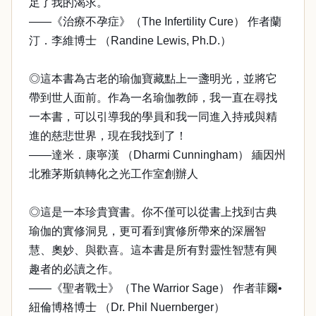
足了我的渴求。
——《治療不孕症》（The Infertility Cure） 作者蘭
汀．李維博士 （Randine Lewis, Ph.D.）
◎這本書為古老的瑜伽寶藏點上一盞明光，並將它
帶到世人面前。作為一名瑜伽教師，我一直在尋找
一本書，可以引導我的學員和我一同進入持戒與精
進的慈悲世界，現在我找到了！
——達米．康寧漢 （Dharmi Cunningham） 緬因州
北雅茅斯鎮轉化之光工作室創辦人
◎這是一本珍貴寶書。你不僅可以從書上找到古典
瑜伽的實修洞見，更可看到實修所帶來的深層智
慧、奧妙、與歡喜。這本書是所有對靈性智慧有興
趣者的必讀之作。
——《聖者戰士》（The Warrior Sage） 作者菲爾•
紐倫博格博士 （Dr. Phil Nuernberger）