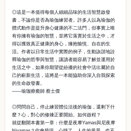
◎這是一本值得每個人細細品味的生活智慧啟發
書，不論你是否為瑜伽練習者。許多人以為瑜伽的
體式動作是提升身心健康的不二法門，但事實上唯
有你擁有瑜伽的智慧，並將它落實於生活之中，才
得以獲致真正健康的身心，擁抱愉悅、自在的生
活。作者以日常生活中實際的例子，生動詼諧地詮
釋瑜伽的哲學與智慧，讓讀者能容易了解並運用於
生活之中，如果你期望從紛擾的社會中活出屬於自
己的嶄新生活，這將是一本能協助你深入自我探索
的生命啟發書。
——瑜珈療癒師 蔡士傑
◎問問自己，停止練習體位法後的瑜伽，還剩下什
麼？心，對心的修煉正要開始。如何啟程？
就從翻開本書第一章：什麼是夜摩Yamas與尼夜摩
Niyamas？你會發現，心靜了，人生的風景，也不