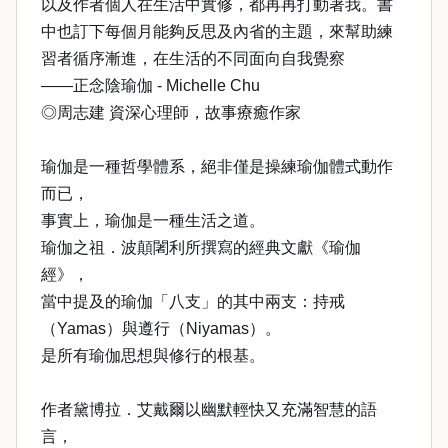
以及作者個人在生活中實修，都再再打動著我。書
中也訂下每個月能夠反思及內省的主題，來幫助練
習者循序漸進，在生活的不同面向自我覺察
——正念陰瑜伽 - Michelle Chu
◎周志建 資深心理師，故事療癒作家
瑜伽是一種哲學體系，絕非僅是操練瑜伽體式動作
而已，
事實上，瑜伽是一種生活之道。
瑜伽之祖．波顛闍利所撰寫的經典文獻《瑜伽
經》，
當中提及的瑜伽「八支」的其中兩支：持戒
（Yamas）與遵行（Niyamas）。
是所有瑜伽思想與修行的根基。
作者黛博拉．艾戴爾以幽默輕快又充滿智慧的語
言，