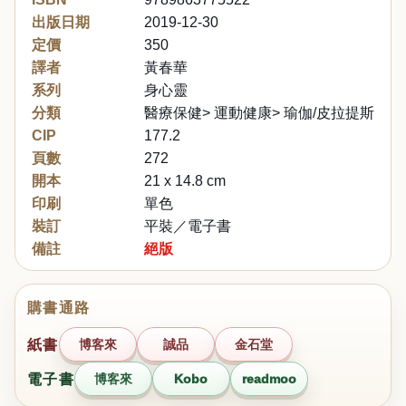
出版日期
2019-12-30
定價
350
譯者
黃春華
系列
身心靈
分類
醫療保健> 運動健康> 瑜伽/皮拉提斯/伸
CIP
177.2
頁數
272
開本
21 x 14.8 cm
印刷
單色
裝訂
平裝／電子書
備註
絕版
購書通路
紙書
博客來
誠品
金石堂
電子書
博客來
Kobo
readmoo