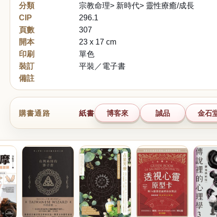
分類
宗教命理> 新時代> 靈性療癒/成長
CIP
296.1
頁數
307
開本
23 x 17 cm
印刷
單色
裝訂
平裝／電子書
備註
購書通路
紙書
博客來
誠品
金石