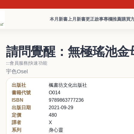
本月新書
上月新書
更正啟事
專欄推薦
購買
請問覺醒：無極瑤池金
:::會員服務|快速功能
宇色Osel
出版社
楓書坊文化出版社
書籍代號
O014
ISBN
9789863777236
出版日期
2021-09-29
定價
480
譯者
X
系列
身心靈