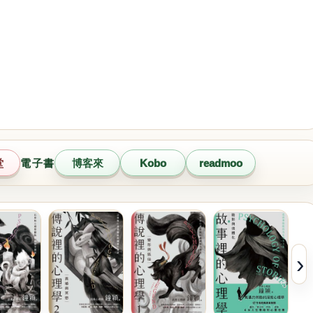
堂
電子書
博客來
Kobo
readmoo
›