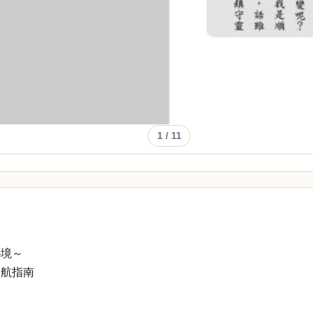
1
/ 11
祕境～
導航指南