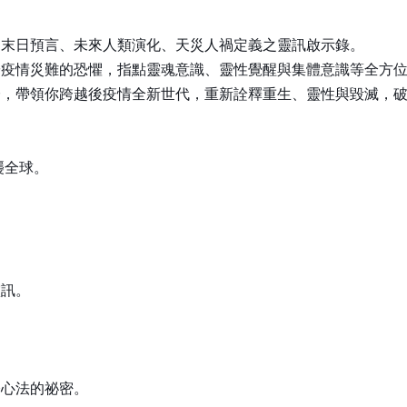
、末日預言、未來人類演化、天災人禍定義之靈訊啟示錄。
於疫情災難的恐懼，指點靈魂意識、靈性覺醒與集體意識等全方
證，帶領你跨越後疫情全新世代，重新詮釋重生、靈性與毀滅，
襲全球。
，
靈訊。
修心法的祕密。