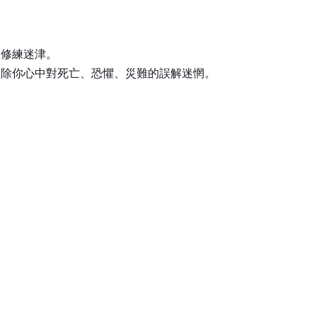
位修練迷津。
破除你心中對死亡、恐懼、災難的誤解迷惘。