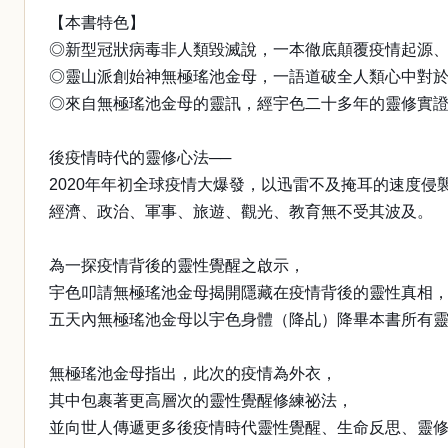
【本書特色】
◎新型冠狀病毒非人類毀滅說，一本徹底顛覆疫情起源
◎靈山派創始神無極瑤池金母，一語道破全人類心中對
◎來自無極瑤池金母的靈訊，經宇色二十多年的靈修實
後疫情時代的靈修心法──
2020年年初全球疫情大爆發，以迅雷不及掩耳的速度侵
經濟、政治、軍事、旅遊、觀光、教育無不受其波及。
為一探疫情背後的靈性覺醒之啟示，
宇色叩請無極瑤池金母揭開隱藏在疫情背後的靈性真相
五天內無極瑤池金母以宇色身體（降乩）降畢本書所有
無極瑤池金母指出，此次的疫情為外衣，
其中包裹著更高層次的靈性覺醒修練祕法，
並向世人傳遞更多後疫情時代靈性覺醒、生命反思、靈