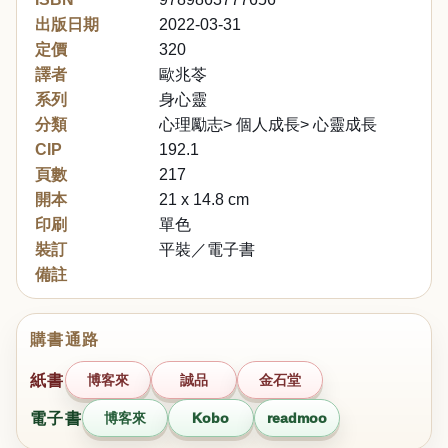
出版日期
2022-03-31
定價
320
譯者
歐兆苓
系列
身心靈
分類
心理勵志> 個人成長> 心靈成長
CIP
192.1
頁數
217
開本
21 x 14.8 cm
印刷
單色
裝訂
平裝／電子書
備註
購書通路
紙書
博客來
誠品
金石堂
電子書
博客來
Kobo
readmoo