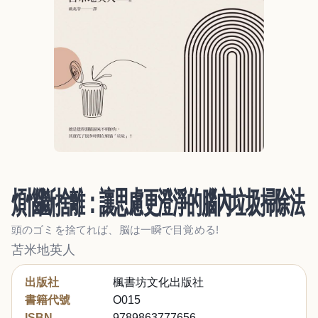
煩惱斷捨離：讓思慮更澄淨的腦內垃圾掃除法
頭のゴミを捨てれば、脳は一瞬で目覚める!
苫米地英人
出版社
楓書坊文化出版社
書籍代號
O015
ISBN
9789863777656