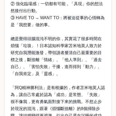
② 強化臨場感：一切都有可能，「具現」你的想法
然後付出行動。
③ HAVE TO → WANT TO：將被迫從事的心情轉為
是「我想要」做的事。
總是覺得頭腦混沌不明的你，其實花了很多時間在
煩惱「垃圾」！日本認知科學家苫米地英人致力於
研究自我潛能激發，帶領讀者釐清自己最重要的目
標之後，斷捨離「情緒」、「他人準則」、「過去
自己」、「害怕失敗」干擾，進而得到「動力」、
「自我肯定」及「靈感」。
「阿Q精神勝利法」是有根據的，作者苫米地英人認
為，讓自己常處於認為「成功」是常態、「失敗」
很不像我，更有勇氣面對接下來的挑戰。不想止步
於現況的混沌，跟著《煩惱斷捨離》的8個掃除步
驟，讓頭腦變得更澄澈，引出自己還在沉睡的成功