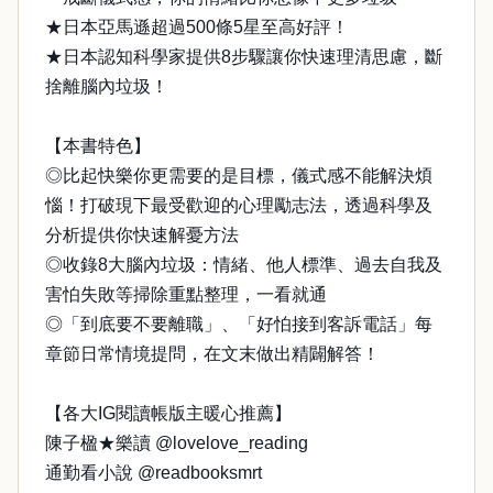
★日本亞馬遜超過500條5星至高好評！
★日本認知科學家提供8步驟讓你快速理清思慮，斷
捨離腦內垃圾！
【本書特色】
◎比起快樂你更需要的是目標，儀式感不能解決煩
惱！打破現下最受歡迎的心理勵志法，透過科學及
分析提供你快速解憂方法
◎收錄8大腦內垃圾：情緒、他人標準、過去自我及
害怕失敗等掃除重點整理，一看就通
◎「到底要不要離職」、「好怕接到客訴電話」每
章節日常情境提問，在文末做出精闢解答！
【各大IG閱讀帳版主暖心推薦】
陳子楹★樂讀 @lovelove_reading
通勤看小說 @readbooksmrt