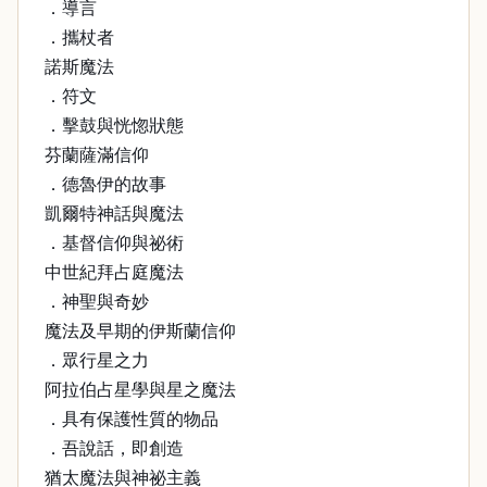
．導言
．攜杖者
諾斯魔法
．符文
．擊鼓與恍惚狀態
芬蘭薩滿信仰
．德魯伊的故事
凱爾特神話與魔法
．基督信仰與祕術
中世紀拜占庭魔法
．神聖與奇妙
魔法及早期的伊斯蘭信仰
．眾行星之力
阿拉伯占星學與星之魔法
．具有保護性質的物品
．吾說話，即創造
猶太魔法與神祕主義