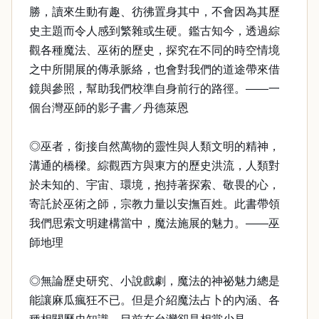
勝，讀來生動有趣、彷彿置身其中，不會因為其歷
史主題而令人感到繁雜或生硬。鑑古知今，透過綜
觀各種魔法、巫術的歷史，探究在不同的時空情境
之中所開展的傳承脈絡，也會對我們的道途帶來借
鏡與參照，幫助我們校準自身前行的路徑。——一
個台灣巫師的影子書／丹德萊恩
◎巫者，銜接自然萬物的靈性與人類文明的精神，
溝通的橋樑。綜觀西方與東方的歷史洪流，人類對
於未知的、宇宙、環境，抱持著探索、敬畏的心，
寄託於巫術之師，宗教力量以安撫百姓。此書帶領
我們思索文明建構當中，魔法施展的魅力。——巫
師地理
◎無論歷史研究、小說戲劇，魔法的神祕魅力總是
能讓麻瓜瘋狂不已。但是介紹魔法占卜的內涵、各