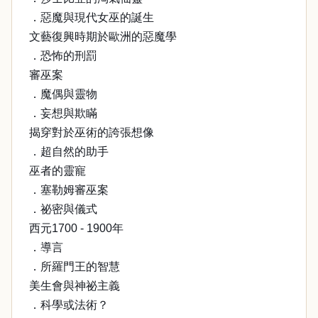
．惡魔與現代女巫的誕生
文藝復興時期於歐洲的惡魔學
．恐怖的刑罰
審巫案
．魔偶與靈物
．妄想與欺瞞
揭穿對於巫術的誇張想像
．超自然的助手
巫者的靈寵
．塞勒姆審巫案
．祕密與儀式
西元1700 - 1900年
．導言
．所羅門王的智慧
美生會與神祕主義
．科學或法術？