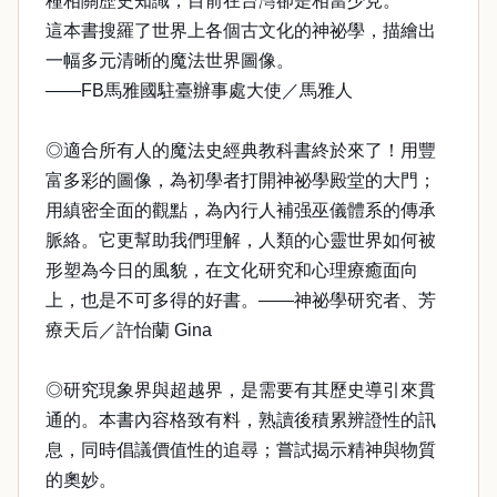
種相關歷史知識，目前在台灣卻是相當少見。
這本書搜羅了世界上各個古文化的神祕學，描繪出
一幅多元清晰的魔法世界圖像。
——FB馬雅國駐臺辦事處大使／馬雅人
◎適合所有人的魔法史經典教科書終於來了！用豐
富多彩的圖像，為初學者打開神祕學殿堂的大門；
用縝密全面的觀點，為內行人補强巫儀體系的傳承
脈絡。它更幫助我們理解，人類的心靈世界如何被
形塑為今日的風貌，在文化研究和心理療癒面向
上，也是不可多得的好書。——神祕學研究者、芳
療天后／許怡蘭 Gina
◎研究現象界與超越界，是需要有其歷史導引來貫
通的。本書內容格致有料，熟讀後積累辨證性的訊
息，同時倡議價值性的追尋；嘗試揭示精神與物質
的奧妙。