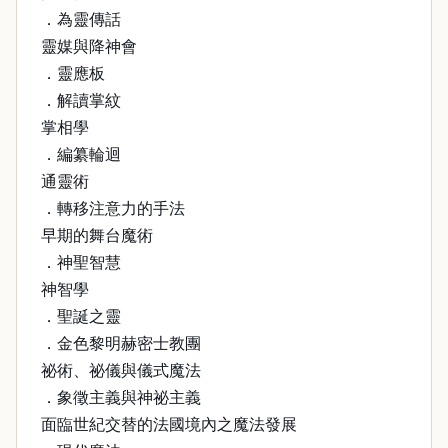
．為靈傳話
靈媒與降神會
．靈應板
．解讀掌紋
掌相學
．編纂輪迴
通靈術
．轉移注意力的手法
早期的舞台魔術
．神聖智慧
神智學
．聖誕之靈
．金色黎明赫密士教團
祕術、祕儀與儀式魔法
．象徵主義與神祕主義
面臨世紀交替的法國境內之魔法發展