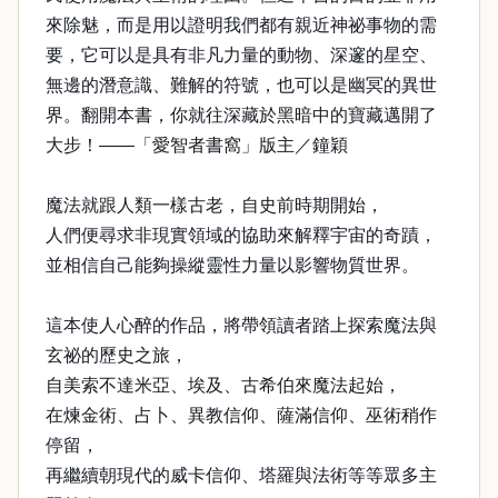
來除魅，而是用以證明我們都有親近神祕事物的需
要，它可以是具有非凡力量的動物、深邃的星空、
無邊的潛意識、難解的符號，也可以是幽冥的異世
界。翻開本書，你就往深藏於黑暗中的寶藏邁開了
大步！——「愛智者書窩」版主／鐘穎
魔法就跟人類一樣古老，自史前時期開始，
人們便尋求非現實領域的協助來解釋宇宙的奇蹟，
並相信自己能夠操縱靈性力量以影響物質世界。
這本使人心醉的作品，將帶領讀者踏上探索魔法與
玄祕的歷史之旅，
自美索不達米亞、埃及、古希伯來魔法起始，
在煉金術、占卜、異教信仰、薩滿信仰、巫術稍作
停留，
再繼續朝現代的威卡信仰、塔羅與法術等等眾多主