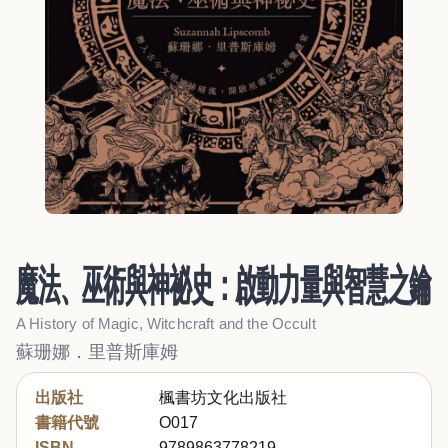
魔法、巫術與神祕史：啟動力量與智慧之鑰
A History of Magic, Witchcraft and the Occult
蘇珊娜．里普斯庫姆
出版社
楓書坊文化出版社
書籍代號
O017
ISBN
9789863778219