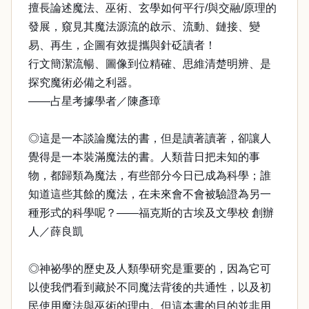
擅長論述魔法、巫術、玄學如何平行/與交融/原理的
發展，窺見其魔法源流的啟示、流動、鏈接、變
易、再生，企圖有效提攜與針砭讀者！
行文簡潔流暢、圖像到位精確、思維清楚明辨、是
探究魔術必備之利器。
——占星考據學者／陳彥璋
◎這是一本談論魔法的書，但是讀著讀著，卻讓人
覺得是一本裝滿魔法的書。人類昔日把未知的事
物，都歸類為魔法，有些部分今日已成為科學；誰
知道這些其餘的魔法，在未來會不會被驗證為另一
種形式的科學呢？——福克斯的古埃及文學校 創辦
人／薛良凱
◎神祕學的歷史及人類學研究是重要的，因為它可
以使我們看到藏於不同魔法背後的共通性，以及初
民使用魔法與巫術的理由。但這本書的目的並非用