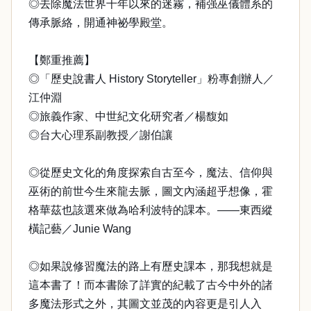
◎去除魔法世界千年以來的迷霧，補强巫儀體系的
傳承脈絡，開通神祕學殿堂。
【鄭重推薦】
◎「歷史說書人 History Storyteller」粉專創辦人／
江仲淵
◎旅義作家、中世紀文化研究者／楊馥如
◎台大心理系副教授／謝伯讓
◎從歷史文化的角度探索自古至今，魔法、信仰與
巫術的前世今生來龍去脈，圖文內涵超乎想像，霍
格華茲也該選來做為哈利波特的課本。——東西縱
橫記藝／Junie Wang
◎如果說修習魔法的路上有歷史課本，那我想就是
這本書了！而本書除了詳實的紀載了古今中外的諸
多魔法形式之外，其圖文並茂的內容更是引人入