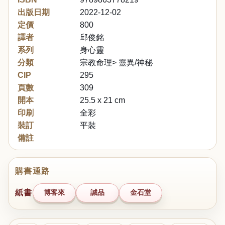
出版日期
2022-12-02
定價
800
譯者
邱俊銘
系列
身心靈
分類
宗教命理> 靈異/神秘
CIP
295
頁數
309
開本
25.5 x 21 cm
印刷
全彩
裝訂
平裝
備註
購書通路
紙書
博客來
誠品
金石堂