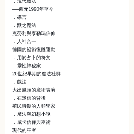
．現代魔法
──西元1990年至今
．導言
．獸之魔法
克勞利與泰勒瑪信仰
．人神合一
德國的祕術復甦運動
．用於占卜的符文
．靈性神秘家
20世紀早期的魔法社群
．戲法
大出風頭的魔術表演
．在迷信的背後
殖民時期的人類學家
．魔法與幻想小說
．威卡信仰與巫術
現代的巫者