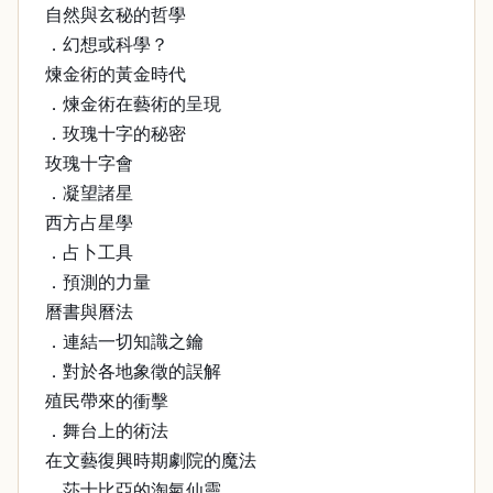
自然與玄秘的哲學
．幻想或科學？
煉金術的黃金時代
．煉金術在藝術的呈現
．玫瑰十字的秘密
玫瑰十字會
．凝望諸星
西方占星學
．占卜工具
．預測的力量
曆書與曆法
．連結一切知識之鑰
．對於各地象徵的誤解
殖民帶來的衝擊
．舞台上的術法
在文藝復興時期劇院的魔法
．莎士比亞的淘氣仙靈