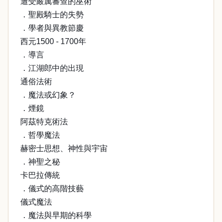
遭受嚴厲審查的巫術
．聖殿騎士的失勢
．學者與異教節慶
西元1500 - 1700年
．導言
．江湖郎中的出現
通俗法術
．魔法或幻象？
．煙鏡
阿茲特克術法
．哲學魔法
赫密士思想、神性與宇宙
．神聖之秘
卡巴拉傳統
．儀式的高階技藝
儀式魔法
．魔法與早期的科學