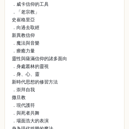
．威卡信仰的工具
．「老宗教」
史崔格里亞
．向過去取經
新異教信仰
．魔法與音樂
．療癒力量
靈性與薩滿信仰的諸多面向
．身處叢林的靈視
．身、心、靈
新時代思想的修習方法
．崇拜自我
撒旦教
．現代護符
．與死者共舞
．場面浩大的表演
身為現代娛樂的魔法