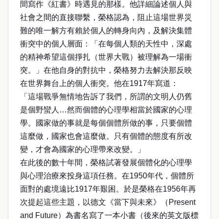
間寫作《紅書》時遇見的那樣。他詳細論述個人與
社會之間的直接聯繫，榮格認為，阻止這場世界災
難的唯一解方有賴於個人的轉身向內，及解決集體
衝突中的個人層面：「在每個人類的天性中，深處
的精神希望這個掙扎（世界大戰）被理解為一場衝
突。」在他自身的對抗中，榮格努力去解決那反映
在世界舞台上的個人衝突。他在1917年寫道：
「這場戰爭無情地告訴了我們，所謂的文明人仍舊
是個野蠻人…然而個體的心理學相當於國家的心理
學。國家做的事就是每個個體所做的事，只要個體
這麼做，國家也會這麼做。只有個體的態度有所改
變，才會為國家的心理帶來改變。」
在此後的數十年間，榮格試著發展個體化的心理學
與心理治療來投身這項任務。在1950年代，個體所
面對的處境遠比1917年艱困。於是榮格在1956年再
次提起這些主題，以德文《當下與未來》（Present
and Future）為書名寫了一本小書（後來的英文版標