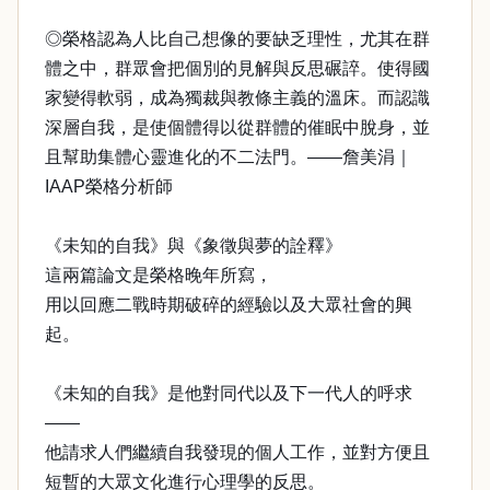
◎榮格認為人比自己想像的要缺乏理性，尤其在群
體之中，群眾會把個別的見解與反思碾誶。使得國
家變得軟弱，成為獨裁與教條主義的溫床。而認識
深層自我，是使個體得以從群體的催眠中脫身，並
且幫助集體心靈進化的不二法門。——詹美涓｜
IAAP榮格分析師
《未知的自我》與《象徵與夢的詮釋》
這兩篇論文是榮格晚年所寫，
用以回應二戰時期破碎的經驗以及大眾社會的興
起。
《未知的自我》是他對同代以及下一代人的呼求
——
他請求人們繼續自我發現的個人工作，並對方便且
短暫的大眾文化進行心理學的反思。