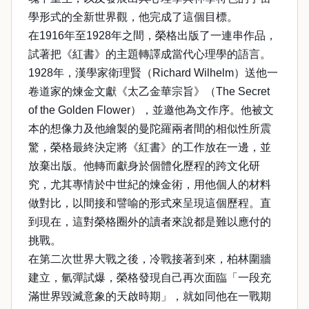
學形式的全新世界觀，他完成了這個目標。
在1916年至1928年之間，榮格出版了一連串作品，
試著把《紅書》的主題轉譯成當代心理學的語言。
1928年，漢學家衛理賢（Richard Wilhelm）送他一
卷道家的煉金文獻《太乙金華宗旨》（The Secret
of the Golden Flower），並邀他為文作序。他被文
本的想像力及他繪製的曼陀羅兩者間的相似性所震
驚，榮格最終決定將《紅書》的工作放在一邊，並
放棄出版。他轉而獻身於個體化歷程的跨文化研
究，尤其專情於中世紀的煉金術，用他個人的材料
做對比，以間接和譬喻的形式來呈現這個歷程。直
到現在，這對榮格圈外的讀者來說都是難以應付的
挑戰。
在第二次世界大戰之後，冷戰接著到來，柏林圍牆
建立，氫彈試爆，榮格發現自己再次面臨「一段充
滿世界毀滅意象的天啟時期」，就如同他在一戰期