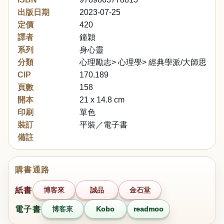
出版日期
2023-07-25
定價
420
譯者
鐘穎
系列
身心靈
分類
心理勵志> 心理學> 經典學派/大師思想
CIP
170.189
頁數
158
開本
21 x 14.8 cm
印刷
單色
裝訂
平裝／電子書
備註
購書通路
紙書
博客來
誠品
金石堂
電子書
博客來
Kobo
readmoo