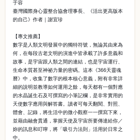
于容
臺灣國際身心靈整合協會理事長、《活出更高版本
的自己》作者｜謝宜珍
【專文推薦】
數字是人類文明發展中的獨特符號，無論其由來為
何，在每段古老文明的演進中皆承載了許多意義和
故事，是宇宙跟人類之間的連結，也是宇宙運行、
生命本質甚至神祕力量的密碼。這本《366天靈魂
曆》中，收集了數字的根本核心意義，附有非常詳
細的說明並教導如何運用之餘，每天都有一個對應
的水晶誕生石及可撰寫的小筆記欄，是非常實用的
天使數字應用與解答書。讀者可每天翻閱、對照、
體會、記錄，將生活中的微小觀察一一撰寫下來，
並藉由融會貫通，掌握天使及宇宙所要傳達給你／
妳的訊息和叮嚀，將「吸引力法則」活用於日常之
中。