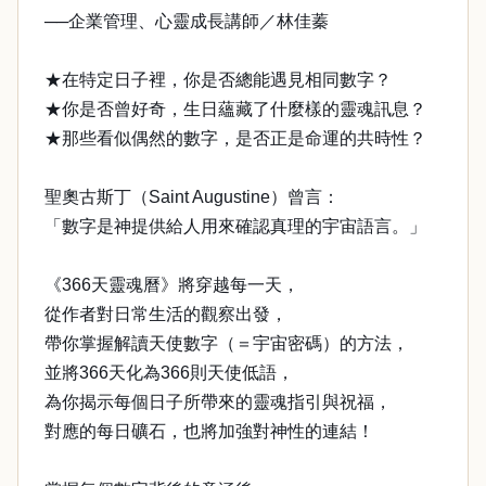
──企業管理、心靈成長講師／林佳蓁
★在特定日子裡，你是否總能遇見相同數字？
★你是否曾好奇，生日蘊藏了什麼樣的靈魂訊息？
★那些看似偶然的數字，是否正是命運的共時性？
聖奧古斯丁（Saint Augustine）曾言：
「數字是神提供給人用來確認真理的宇宙語言。」
《366天靈魂曆》將穿越每一天，
從作者對日常生活的觀察出發，
帶你掌握解讀天使數字（＝宇宙密碼）的方法，
並將366天化為366則天使低語，
為你揭示每個日子所帶來的靈魂指引與祝福，
對應的每日礦石，也將加強對神性的連結！