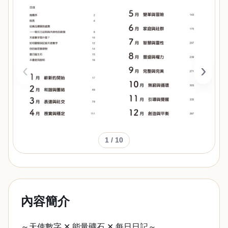
‹
›
1
/ 10
內容簡介
～天使數字 ✕ 能量礦石 ✕ 每日日記～