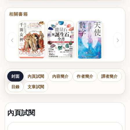
相關書籍
‹
›
封面
內頁試閱
內容簡介
作者簡介
譯者簡介
目錄
文章試閱
內頁試閱