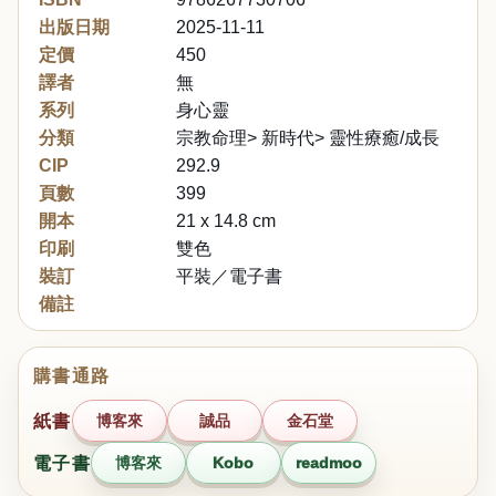
出版日期
2025-11-11
定價
450
譯者
無
系列
身心靈
分類
宗教命理> 新時代> 靈性療癒/成長
CIP
292.9
頁數
399
開本
21 x 14.8 cm
印刷
雙色
裝訂
平裝／電子書
備註
購書通路
紙書
博客來
誠品
金石堂
電子書
博客來
Kobo
readmoo