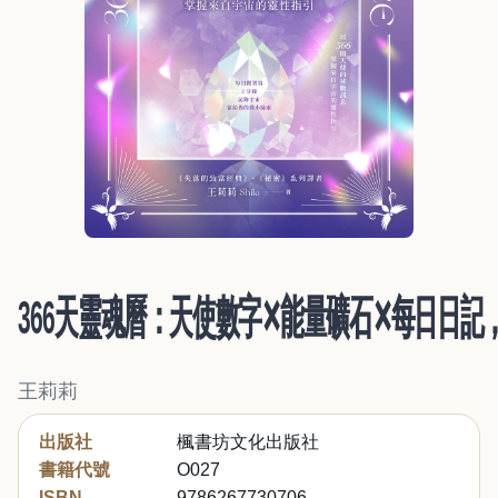
366天靈魂曆：天使數字✕能量礦石✕每日日記
王莉莉
出版社
楓書坊文化出版社
書籍代號
O027
ISBN
9786267730706