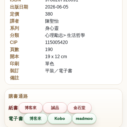
出版日期
2026-06-05
定價
380
譯者
陳聖怡
系列
身心靈
分類
心理勵志> 生活哲學
CIP
115005420
頁數
190
開本
19 x 12 cm
印刷
單色
裝訂
平裝／電子書
備註
購書通路
紙書
博客來
誠品
金石堂
電子書
博客來
Kobo
readmoo