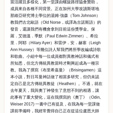
當活躍且多樣化，第一堂課由螺旋路徑協會贊助，
成員來自各種不同背景。正在加州大學攻讀斯堪地
那維亞研究博士學位的湯姆·強森（Tom Johnson）
教我們古北歐語（Old Norse，或譯為古諾斯語）的
發音，還讓我們有機會拿到目前這份獎學金。保
羅．艾德溫．季默（Paul Edwin Zimmer）、希拉
里．阿耶（Hilary Ayer）和雷伊．安．赫塞（Leigh
Ann Hussey）等幾位詩人幫我們將所學改編成詩歌
和歌曲。小組中每一位成員都對異教神話和儀式有
所知悉，但北方傳統異教當時才剛興起成為一種宗
教。我為了撰寫《布里希嘉曼》（Brisingamen）這
本小說，對日耳曼神話做了相當多研究，但仍未認
定自己是北方傳統異教徒（Heathen）。不過，就在
去年夏天，我與奧丁神發生了意想不到的相遇，讓
此事有了重大變化，這在我撰寫的《奧丁》（Odin,
Weiser 2017) 一書中已有提及，在我為每一堂課做
課前準備時，我經常覺得自己正在從這位盧恩大師