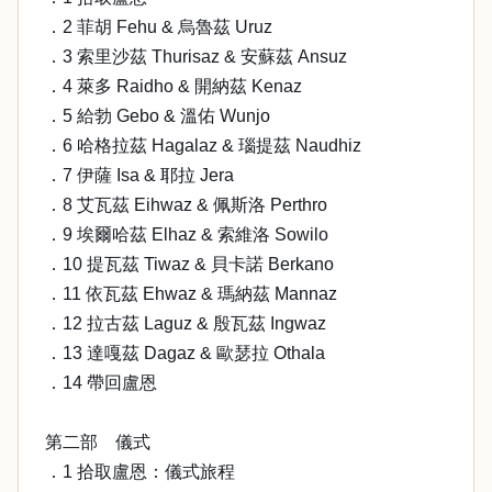
．2 菲胡 Fehu & 烏魯茲 Uruz
．3 索里沙茲 Thurisaz & 安蘇茲 Ansuz
．4 萊多 Raidho & 開納茲 Kenaz
．5 給勃 Gebo & 溫佑 Wunjo
．6 哈格拉茲 Hagalaz & 瑙提茲 Naudhiz
．7 伊薩 Isa & 耶拉 Jera
．8 艾瓦茲 Eihwaz & 佩斯洛 Perthro
．9 埃爾哈茲 Elhaz & 索維洛 Sowilo
．10 提瓦茲 Tiwaz & 貝卡諾 Berkano
．11 依瓦茲 Ehwaz & 瑪納茲 Mannaz
．12 拉古茲 Laguz & 殷瓦茲 Ingwaz
．13 達嘎茲 Dagaz & 歐瑟拉 Othala
．14 帶回盧恩
第二部 儀式
．1 拾取盧恩：儀式旅程