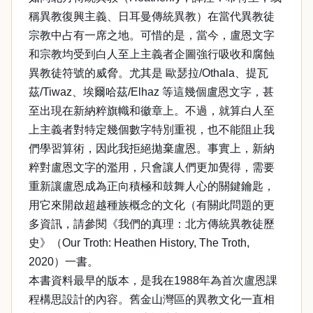
稱異教復興主義、日耳曼傳統異教）在當代異教徒
宗教中占有一席之地。可惜的是，當今，盧恩文字
和宗教均受到白人至上主義者企圖強行吸收和腐蝕
異教徒符號的威脅。尤其是 歐瑟拉/Othala、提瓦
茲/Tiwaz、埃爾哈茲/Elhaz 等這幾個盧恩文字，甚
至出現在新納粹旗幟和徽章上。不過，就算白人至
上主義者對特定幾個數字特別重視，也不能阻止我
們學習算術，因此我拒絕拋棄盧恩。事實上，新納
粹對盧恩文字的濫用，只會讓人們更加覺得，需要
重新讓盧恩成為正向積極和鼓舞人心的關鍵鑰匙，
用它來開啟超越種族概念的文化（有關此問題的更
多資訊，請參閱《我們的真理：北方傳統異教徒歷
史》（Our Troth: Heathen History, The Troth,
2020）一書。
本書資料最早的版本，是我在1988年為首次盧恩課
程構思設計的內容。舊金山灣區的異教文化一直相