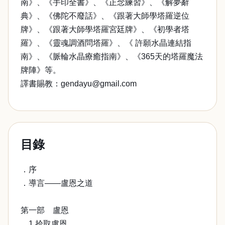
南》、《手印全書》、《正念練習》、《解夢辭
典》、《佛陀不廢話》、《跟著大師學塔羅逆位
牌》、《跟著大師學塔羅宮廷牌》、《初學者塔
羅》、《靈魂調酒問塔羅》、《 許願水晶連結指
南》、《脈輪水晶療癒指南》、《365天的塔羅魔法
牌陣》等。
譯書賜教：gendayu@gmail.com
目錄
．序
．導言——盧恩之道
第一部 盧恩
．1 拾取盧恩