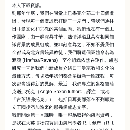
本人下載資訊。
到那年年底，我們在課堂上已學完全部二十四個盧
恩，發現每一個盧恩都打開了一扇門，帶我們通往
日耳曼文化和宗教的某個面向。我們現在有一個工
作團隊，由一群深具才華、熱情洋溢且具有相同知
識背景的成員組成。並非刻意為之，不知不覺我們
全都成為北方傳統異教徒，我們將這個團體命名為
渡鴉 (Hrafnar/Ravens)，至今組織依然在運作。盧恩
研究一直是我們向新成員介紹日耳曼宗教和文化的
最佳方式，每隔幾年我們都會舉辦新一輪課程，每
次都會獲得新的見解。最近，我們專注於盎格魯薩
克遜弗托克（Anglo-Saxon futhorc，譯注：或稱
「古英語弗托克」），包括日耳曼部落在不列顛建
立王國後添加進來的那幾個盧恩文字。
我們開始第一堂課時，唯一容易取得的盧恩資料，
是我在大英博物館買到由盧恩學者 R. I. 佩奇（R. I.