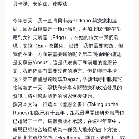
貝卡諾、安蘇茲、達嘎茲⋯⋯
今年春天，我一直將貝卡諾Berkano 與療癒相連
結，因為白樺樹是一種止痛劑，再加上我們將它對
應到女神芙麗嘉（Frigg），在她的侍女中我們發
現，艾拉（Eir）會醫術。沒錯，我們需要療癒，但
我們在哪一方面最需要醫治呢？第二個抽到的盧恩
是安蘇茲/Ansuz，這是代表奧丁和溝通的盧恩符
文，我們確實有需要改進的地方。但是哪些事情
呢？第三個盧恩達嘎茲/Dagaz，告訴我睜開眼睛迎
接嶄新的一天，尋找和分享有關醫療和政治發展的
資訊，將可幫助我們的國家恢復健康。
撰寫本文時，距這本《盧恩全書》(Taking up the
Runes) 初版已有十五年，距我最早開始研究盧恩也
已超過三十年。這個新版本承認，在這些年當中，
盧恩已經結合塔羅成為一種受人推崇的占卜方法，
如同北方傳統異教（Heathenry，譯注：希特里，或