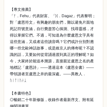
【專文推薦】
「ᚠ．Fehu」代表財富、「ᛞ．Dagaz」代表黎明；
對「盧恩符文」有興趣的朋友們，難以避免片面地
死記符號意涵，自行費盡苦心揣測、找尋靈感，才
得以掌握它們。不過，可知道為什麼盧恩文字具有
這些意涵，又或者這些讀音嗎？它們或許分別對應
哪一些北歐神話故事，或是維京人的傳奇呢？不認
識的話，又要如何從背誦過渡到真正的理解呢？如
今，大家終於能追本溯源，直接親近盧恩之名的產
地標記「盧恩詩」——透過這本《盧恩全書》——
帶領讀者至盧恩之井的最深處。——異教人．
ᚢᛁᛏᛁᚢᛅᛣ
【本書特色】
◎暢銷二十年新修版，收錄作者最新序文、附有延
伸閱讀書單。