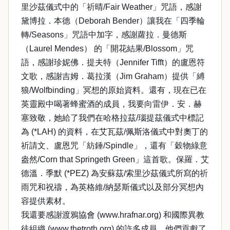
里沙茲儀式中的「祈晴/Fair Weather」咒語，感謝
黛博拉．本德（Deborah Bender）讓我在「四季輪
轉/Seasons」咒語中加字，感謝蘿拉．曼德斯
（Laurel Mendes） 的「開花結果/Blossom」咒
語，感謝珍妮佛．提夫特（Jennifer Tifft）的盧恩符
文歌，感謝吉姆．葛拉漢（Jim Graham）提供「縛
狼/Wolfbinding」冥想的原始資料。還有，現在已在
英靈殿中喝著蜂蜜酒的成員，我要向雷伊．安．赫
塞致敬，她給了我們在哈格拉茲/瑙提茲儀式中標記
為 (*LAH) 的資料，在艾瓦茲/佩斯洛儀式中對奧丁的
祈請文、盧恩咒「紡錘/Spindle」，還有「穀物綠意
盎然/Corn that Springeth Green」這首歌。保羅．艾
德溫．季默 (*PEZ) 為安蘇茲/索里沙茲儀式所寫的祈
雨咒和祝禱，為英格維/納瑟斯儀式以及部分冥想內
容提供素材。
我還要感謝渡鴉協會 (www.hrafnar.org) 和國際異教
徒組織 (www.thetroth.org) 的許多成員，他們貢獻了