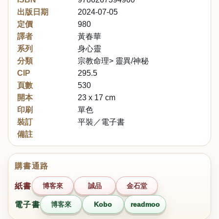
出版日期
2024-07-05
定價
980
譯者
黃春華
系列
身心靈
分類
宗教命理> 靈異/神秘
CIP
295.5
頁數
530
開本
23 x 17 cm
印刷
單色
裝訂
平裝／電子書
備註
購書通路
紙書
博客來
誠品
金石堂
電子書
博客來
Kobo
readmoo