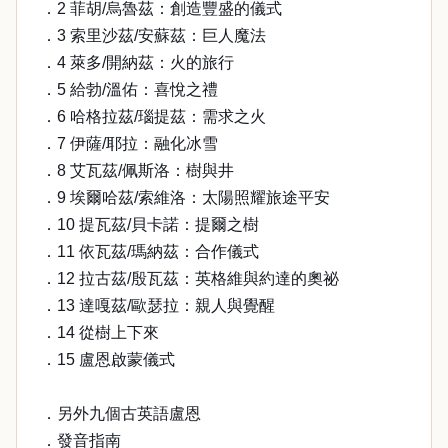
．2 菲胡/烏魯茲：創造豐盛的儀式
．3 索里沙茲/安蘇茲：巨人魔法
．4 萊多/開納茲：火的旅行
．5 給勃/溫佑：喜悅之禮
．6 哈格拉茲/瑙提茲：需求之火
．7 伊薩/耶拉：融化冰雪
．8 艾瓦茲/佩斯洛：樹與井
．9 埃爾哈茲/索維洛：太陽照耀旅途平安
．10 提瓦茲/貝卡諾：提爾之樹
．11 依瓦茲/瑪納茲：合作儀式
．12 拉古茲/殷瓦茲：英格維與約達的奧祕
．13 達嘎茲/歐瑟拉：親人與覺醒
．14 從樹上下來
．15 盧恩啟蒙儀式
．另外九個古英語盧恩
．發音指南