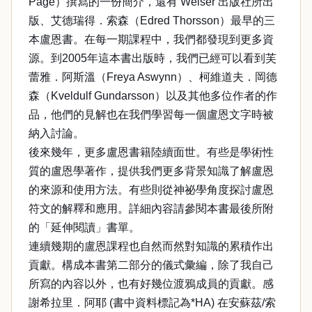
Page）撰寫的一份簡介，還有 Weiser 出版社所出
版、艾德瑞得．索森（Edred Thorsson）最早的三
本盧恩書。在每一期課程中，我們都發現到更多資
源。到2005年這本書出版時，我們已經可以看到芙
蕾雅．阿斯溫（Freya Aswynn）、柯維道夫．岡德
森（Kveldulf Gundarsson）以及其他多位作者的作
品，他們的見解也在我們學習每一個盧恩文字時被
納入討論。
後來幾年，更多盧恩書籍陸續面世。有些是學術性
質的盧恩學著作，提供我們更多背景知識了解盧恩
的來源和使用方法。有些則從神祕學角度探討盧恩
符文的解釋和應用。詳細內容請參閱本書最後所附
的「延伸閱讀」書單。
連續幾期的盧恩課程也自然而然對知識的累積作出
貢獻。構成本書第二部分的儀式彙編，除了我自己
所寫的內容以外，也有好幾位渡鴉成員的貢獻。感
謝希拉里．阿耶 (書中資料標記為*HA) 在安蘇茲/索