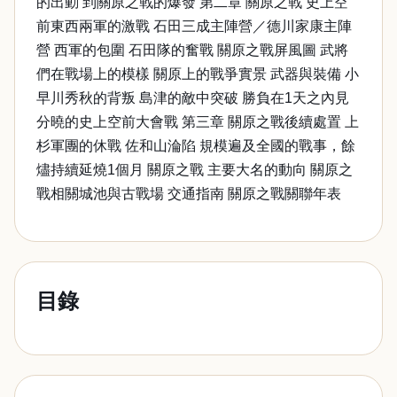
的出動 到關原之戰的爆發 第二章 關原之戰 史上空
前東西兩軍的激戰 石田三成主陣營／德川家康主陣
營 西軍的包圍 石田隊的奮戰 關原之戰屏風圖 武將
們在戰場上的模樣 關原上的戰爭實景 武器與裝備 小
早川秀秋的背叛 島津的敵中突破 勝負在1天之內見
分曉的史上空前大會戰 第三章 關原之戰後續處置 上
杉軍團的休戰 佐和山淪陷 規模遍及全國的戰事，餘
燼持續延燒1個月 關原之戰 主要大名的動向 關原之
戰相關城池與古戰場 交通指南 關原之戰關聯年表
目錄