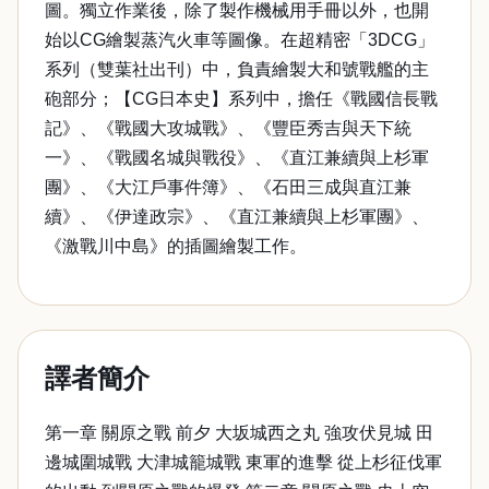
圖。獨立作業後，除了製作機械用手冊以外，也開
始以CG繪製蒸汽火車等圖像。在超精密「3DCG」
系列（雙葉社出刊）中，負責繪製大和號戰艦的主
砲部分；【CG日本史】系列中，擔任《戰國信長戰
記》、《戰國大攻城戰》、《豐臣秀吉與天下統
一》、《戰國名城與戰役》、《直江兼續與上杉軍
團》、《大江戶事件簿》、《石田三成與直江兼
續》、《伊達政宗》、《直江兼續與上杉軍團》、
《激戰川中島》的插圖繪製工作。
譯者簡介
第一章 關原之戰 前夕 大坂城西之丸 強攻伏見城 田
邊城圍城戰 大津城籠城戰 東軍的進擊 從上杉征伐軍