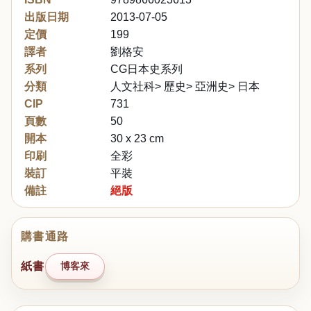
出版日期
2013-07-05
定價
199
譯者
劉格安
系列
CG日本史系列
分類
人文社科> 歷史> 亞洲史> 日本
CIP
731
頁數
50
開本
30 x 23 cm
印刷
全彩
裝訂
平裝
備註
絕版
購書通路
紙書
博客來