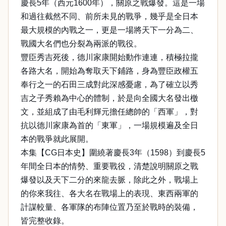
慶長5年（西元1600年），關原之戰爆發。這是一場
和過往截然不同、前所未見的戰爭，幾乎是全日本
最大規模的內戰之一，更是一場將天下一分為二、
戰國大名們也分裂為兩派的戰役。
豐臣秀吉死後，德川家康開始動作連連，積極拉攏
各路大名，開始為奪取天下鋪路，身為豐臣政權五
奉行之一的石田三成對此深感憂慮，為了確立以秀
吉之子秀賴為中心的體制，於是向全國大名發出檄
文，並組成了由毛利輝元擔任總帥的「西軍」，對
抗以德川家康為首的「東軍」，一場規模遍及全日
本的戰爭就此展開。
本集【CG日本史】圍繞著慶長3年（1598）到慶長5
年間全日本的情勢、重要戰役，清楚說明關原之戰
爆發以及天下二分的來龍去脈，除此之外，戰場上
的你來我往、各大名在戰場上的表現、東西兩軍的
計謀較量、各軍隊的布陣位置乃至於戰時的裝備，
皆完整收錄。