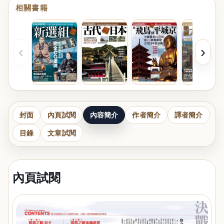
相關書籍
‹
›
封面
內頁試閱
內容簡介
作者簡介
譯者簡介
目錄
文章試閱
內頁試閱