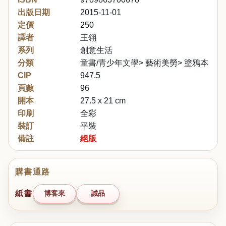
出版日期
2015-11-01
定價
250
譯者
王翎
系列
創意生活
分類
童書/青少年文學> 藝術美勞> 塗鴉本/畫
CIP
947.5
頁數
96
開本
27.5 x 21 cm
印刷
全彩
裝訂
平裝
備註
絕版
購書通路
紙書
博客來
誠品