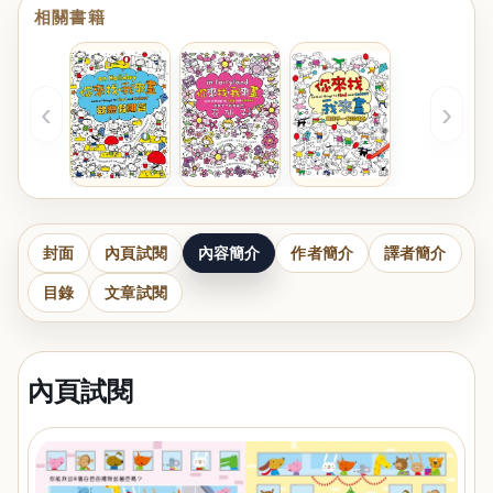
相關書籍
‹
›
封面
內頁試閱
內容簡介
作者簡介
譯者簡介
目錄
文章試閱
內頁試閱