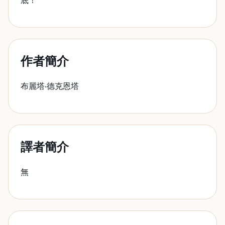
底！
作者簡介
布麗塔‧德克恩塔
譯者簡介
無