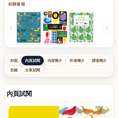
相關書籍
‹
›
封面
內頁試閱
內容簡介
作者簡介
譯者簡介
目錄
文章試閱
內頁試閱