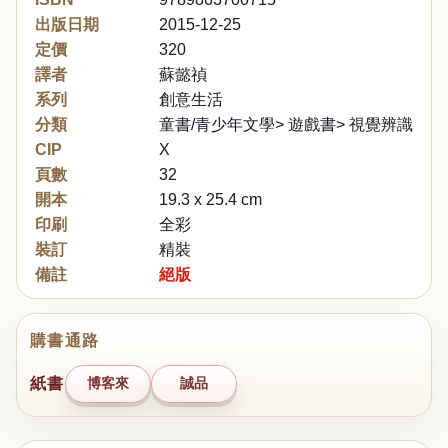
出版日期
2015-12-25
定價
320
譯者
蘇懿禎
系列
創意生活
分類
童書/青少年文學> 遊戲書> 視覺辨識/迷
CIP
X
頁數
32
開本
19.3 x 25.4 cm
印刷
全彩
裝訂
精裝
備註
絕版
購書通路
紙書
博客來
誠品