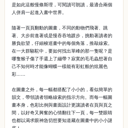
是如此這般慢條斯理，可閱讀可朗讀，最適合兩個
人併肩一起進入書中世界。
隨著一頁頁翻動的圖畫，不同的動物們飛著、跳
著、大步前進著或是慢吞吞地踱步，挑動著讀者的
勝負欲望，仔細梭巡畫中的每個角落，推敲線索。
在一大群駱駝中，要如何找出單峰的那一隻呢？是
哪隻猴子傷了手還上了繃帶？寂寞的毛毛蟲想著自
己不知何時才能像蝴蝶一樣能有彩虹般的炫麗色
彩……
在圖畫之外，每一幅都搭配了小小的，看似簡單的
韻文，帶領讀者領略線索的指示方向。而每一幅圖
畫本身，色彩比例與畫面設計更讓讀者在頁與頁之
間，以好奇又興奮的心情翻往下一頁，每一雙眼睛
也都以渴求眼神急切想要知道藏在圖畫中的小小謎