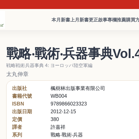
本月新書
上月新書
更正啟事
專欄推薦
購買
戰略‧戰術‧兵器事典Vol.
戦略戦術兵器事典 4: ヨーロッパ陸空軍編
太丸伸章
出版社
楓樹林出版事業有限公司
書籍代號
WB004
ISBN
9789866023323
出版日期
2012-12-15
定價
380
譯者
許嘉祥
系列
戰略‧戰術‧兵器