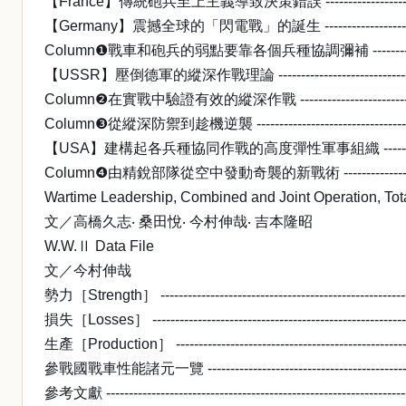
【France】傳統砲兵至上主義導致決策錯誤 ----------------------------
【Germany】震撼全球的「閃電戰」的誕生 ----------------------------
Column❶戰車和砲兵的弱點要靠各個兵種協調彌補 -------------------
【USSR】壓倒德軍的縱深作戰理論 ------------------------------------
Column❷在實戰中驗證有效的縱深作戰 -------------------------------
Column❸從縱深防禦到趁機逆襲 --------------------------------------
【USA】建構起各兵種協同作戰的高度彈性軍事組織 ------------------
Column❹由精銳部隊從空中發動奇襲的新戰術 -----------------------
Wartime Leadership, Combined and Joint Operation, Tot
文／高橋久志‧ 桑田悅‧ 今村伸哉‧ 吉本隆昭
W.W.Ⅱ Data File
文／今村伸哉
勢力［Strength］ -------------------------------------------------------
損失［Losses］ ---------------------------------------------------------
生產［Production］ ----------------------------------------------------
參戰國戰車性能諸元一覽 -------------------------------------------------
參考文獻 ------------------------------------------------------------------