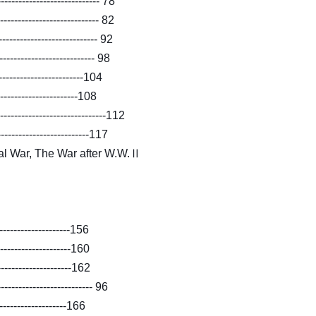
------------------ 78
------------------ 82
---------------- 92
------------------- 98
----------------104
-----------------108
-----------------112
----------------117
al War, The War after W.W.Ⅱ
-------------------156
-------------------160
-------------------162
--------------------- 96
-------------------166