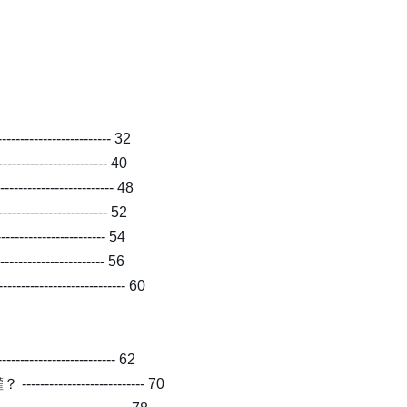
----------------- 32
----------------- 40
-------------------- 48
-------------------- 52
------------------- 54
------------------- 56
------------------ 60
---------------- 62
----------------- 70