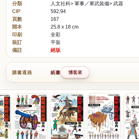
分類
人文社科> 軍事／軍武裝備> 武器
CIP
592.94
頁數
167
開本
25.8 x 18 cm
印刷
全彩
裝訂
平裝
備註
絕版
購書通路
紙書
博客來