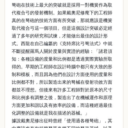
弩砲在技術上最大的突破就是採用一對機簧作為取
代複合弓的發射機制。如果戴奧尼修麾下的工程師
真的在弩砲的技術方面有所突破，那就應該是機簧
取代複合弓這一個項目。但是這個設計突破必定經
過了多年的研究和試煉，才能做出最佳的設計形
式。西龍在自己編纂的《克特席比弓弩法式》中就
不斷提醒羅馬人關於度量與實證的經驗：「諸君須
知：各種設備的度量和比例都是透過實際實驗所取
得的。早期的工程師在設計時腦中都只有大致的形
制和模板，而且因為他們在設計方面使用的度量和
比例都不對，所以製造出來的弩械在發射功效方面
都並不理想。但後來有許多工程師對於原本的尺寸
和比例多有調整之後，製造出了在機械運作和原理
方面更加和諧以及有效率的設備，而這種經過最佳
化調整的設備就是我在描述的器械。」
據說戴奧尼修出征時曾經「使用過各種弩砲」，其