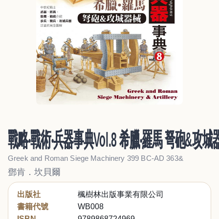
戰略‧戰術‧兵器事典Vol.8 希臘‧羅馬 弩砲&攻城
Greek and Roman Siege Machinery 399 BC-AD 363&
鄧肯．坎貝爾
出版社
楓樹林出版事業有限公司
書籍代號
WB008
ISBN
9789868724969