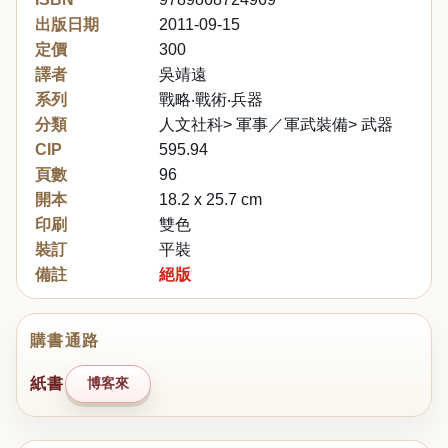
出版日期
2011-09-15
定價
300
譯者
吳靖遠
系列
戰略‧戰術‧兵器
分類
人文社科> 軍事／軍武裝備> 武器
CIP
595.94
頁數
96
開本
18.2 x 25.7 cm
印刷
雙色
裝訂
平裝
備註
絕版
購書通路
紙書
博客來