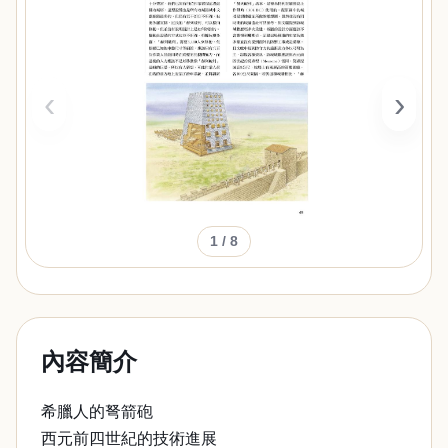
‹
›
1
/ 8
內容簡介
希臘人的弩箭砲
西元前四世紀的技術進展