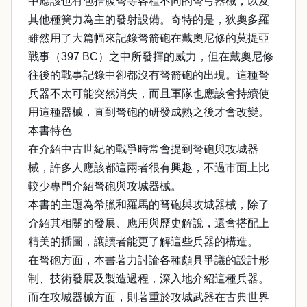
中應該也有包括腹弩等各種不同的弩弓器械，以及
其他種簧力為主的發射設備。奇特的是，狄奧多羅
雖然用了大篇幅來記錄弩箭砲在戴奧尼修的莫提亞
戰事（397 BC）之中所發揮的威力，但在戴奧尼修
往後的戰事記錄中卻都沒有弩箭砲的出現。這種弩
兵器不太可能突然消失，而且軍隊也應該會持續使
用這種器械，直到弩砲的研發成熟之後才會改變。
本書特色
在介紹中古世紀的戰爭時常會提到弩砲與攻城器
械，許多人應該都這兩者很有興趣，不過市面上比
較少專門介紹弩砲與攻城器械。
本書的主題為希臘和羅馬的弩砲與攻城器械，除了
介紹其相關的發展、應用與歷史解說，還會搭配上
精美的插圖，讓讀者能更了解這些兵器的構造。
在弩砲方面，本書著力討論各種頗具爭議的設計形
制、技術發展及製造過程，深入地介紹這種兵器。
而在攻城器械方面，則著重於攻城武器在古典世界