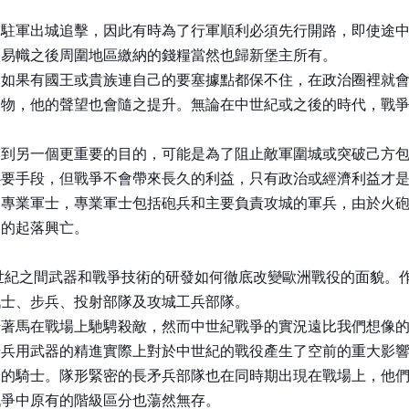
的駐軍出城追擊，因此有時為了行軍順利必須先行開路，即使途
堡易幟之後周圍地區繳納的錢糧當然也歸新堡主所有。
：如果有國王或貴族連自己的要塞據點都保不住，在政治圈裡就
人物，他的聲望也會隨之提升。無論在中世紀或之後的時代，戰
達到另一個更重要的目的，可能是為了阻止敵軍圍城或突破己方
必要手段，但戰爭不會帶來長久的利益，只有政治或經濟利益才
和專業軍士，專業軍士包括砲兵和主要負責攻城的軍兵，由於火
國的起落興亡。
5世紀之間武器和戰爭技術的研發如何徹底改變歐洲戰役的面貌。
戰士、步兵、投射部隊及攻城工兵部隊。
騎著馬在戰場上馳騁殺敵，然而中世紀戰爭的實況遠比我們想像
用武器的精進實際上對於中世紀的戰役產生了空前的重大影響，在
的騎士。隊形緊密的長矛兵部隊也在同時期出現在戰場上，他們在
戰爭中原有的階級區分也蕩然無存。