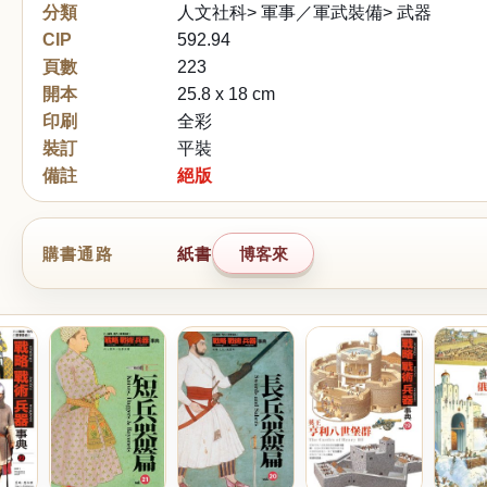
分類
人文社科> 軍事／軍武裝備> 武器
CIP
592.94
頁數
223
開本
25.8 x 18 cm
印刷
全彩
裝訂
平裝
備註
絕版
購書通路
紙書
博客來