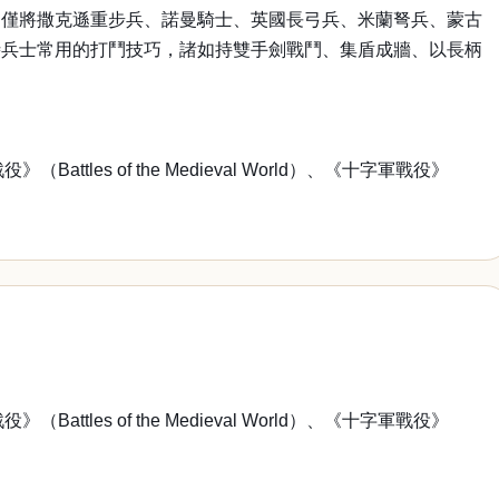
不僅將撒克遜重步兵、諾曼騎士、英國長弓兵、米蘭弩兵、蒙古
時兵士常用的打鬥技巧，諸如持雙手劍戰鬥、集盾成牆、以長柄
ttles of the Medieval World）、《十字軍戰役》
ttles of the Medieval World）、《十字軍戰役》