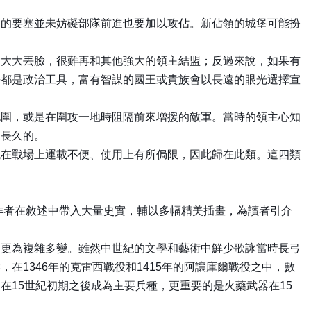
中的要塞並未妨礙部隊前進也要加以攻佔。新佔領的城堡可能扮
會大大丟臉，很難再和其他強大的領主結盟；反過來說，如果有
爭都是政治工具，富有智謀的國王或貴族會以長遠的眼光選擇宣
包圍，或是在圍攻一地時阻隔前來增援的敵軍。當時的領主心知
是長久的。
砲在戰場上運載不便、使用上有所侷限，因此歸在此類。這四類
作者在敘述中帶入大量史實，輔以多幅精美插畫，為讀者引介
的更為複雜多變。雖然中世紀的文學和藝術中鮮少歌詠當時長弓
1346年的克雷西戰役和1415年的阿讓庫爾戰役之中，數
15世紀初期之後成為主要兵種，更重要的是火藥武器在15