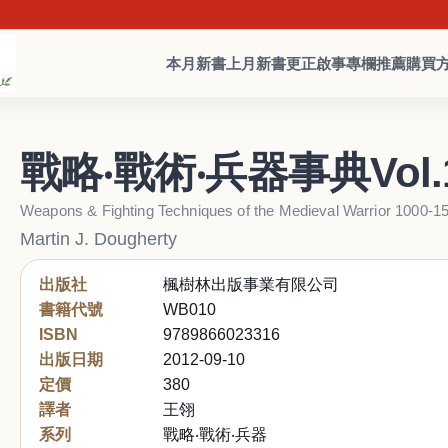
本月新書
上月新書
更正啟事
專欄推薦
購買
戰略‧戰術‧兵器事典Vol
Weapons & Fighting Techniques of the Medieval Warrior 1000-
Martin J. Dougherty
出版社
楓樹林出版事業有限公司
書籍代號
WB010
ISBN
9789866023316
出版日期
2012-09-10
定價
380
譯者
王翎
系列
戰略‧戰術‧兵器