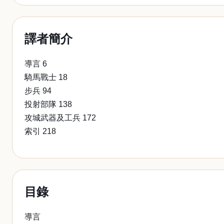
譯者簡介
導言 6
騎馬戰士 18
步兵 94
投射部隊 138
攻城武器及工兵 172
索引 218
目錄
導言