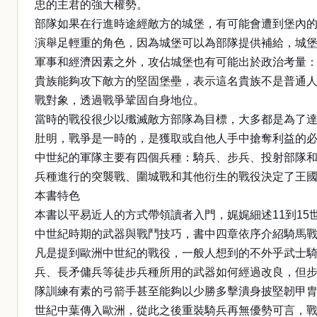
忠的主君的強大權勢。
部隊如果在行進時途經敵方的城堡，有可能會遭到堡內
演舉足輕重的角色，因為城堡可以為部隊提供補給，城
軍事和經濟因素之外，攻佔城堡也有可能出於政治考量
貴族能夠攻下敵方的堅固堡壘，表示這名貴族不是普通
戰對象，透過戰爭鞏固自身地位。
當時的戰役很少以殲滅敵方部隊為目標，大多都是為了
肚明，戰爭是一時的，是獲取或自他人手中搶奪利益的
中世紀的軍隊主要有四個兵種：騎兵、步兵、投射部隊
兵種進行的突襲戰、圍城戰和其他衍生的戰役決定了王
本書特色
本書以平易近人的方式帶領讀者入門，娓娓細述11到1
中世紀時期的武器與戰鬥技巧，書中四章依序介紹騎馬
凡是提到歐洲中世紀的戰役，一般人想到的不外乎武士
兵、長矛傭兵等徒步兵種所用的武器如何經過改良，但步兵
隊訓練有素的弓箭手甚至能夠以少勝多擊潰身披堅韌甲胄
世紀中葉傳入歐洲，從此之後重裝騎兵再無優勢可言，