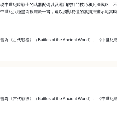
呈現中世紀時戰士的武器配備以及運用的打鬥技巧和兵法戰略，
個中世紀兵種盡皆搜羅於一書，還以淺顯易懂的素描插畫示範當
attles of the Ancient World）、《中世紀戰役》（Ba
attles of the Ancient World）、《中世紀戰役》（Ba