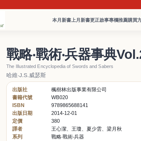
本月新書
上月新書
更正啟事
專欄推薦
購買
戰略‧戰術‧兵器事典Vol
The Illustrated Encyclopedia of Swords and Sabers
哈維‧J.S.威瑟斯
出版社
楓樹林出版事業有限公司
書籍代號
WB020
ISBN
9789865688141
出版日期
2014-12-01
定價
380
譯者
王心潔、王瓊、夏少雲、梁月秋
系列
戰略‧戰術‧兵器