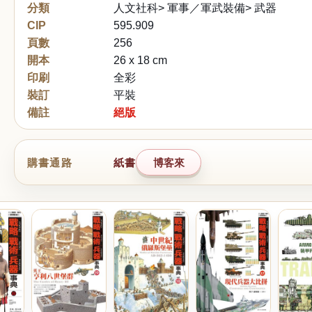
分類
人文社科> 軍事／軍武裝備> 武器
CIP
595.909
頁數
256
開本
26 x 18 cm
印刷
全彩
裝訂
平裝
備註
絕版
購書通路
紙書
博客來