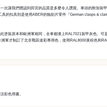
讓我們體認到田宮的品質是多麼令人讚賞。車頭的附加裝甲和車身各處
扣具則是使用ABER的蝕刻片零件『German clasps & cl
此塗裝原本和歐洲軍相同，全車都漆上RAL7021裝甲灰色。
洲軍才制訂了北非戰區迷彩專用色，使用RAL8000黃棕色和RA
生活彩色用書。