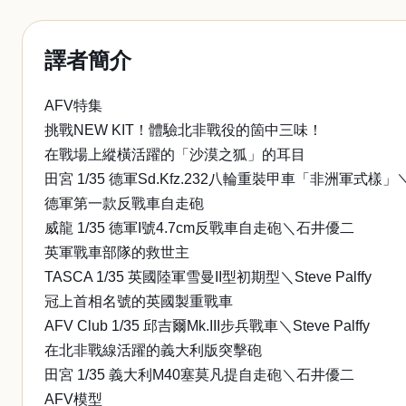
譯者簡介
AFV特集
挑戰NEW KIT！體驗北非戰役的箇中三味！
在戰場上縱橫活躍的「沙漠之狐」的耳目
田宮 1/35 德軍Sd.Kfz.232八輪重裝甲車「非洲軍式樣
德軍第一款反戰車自走砲
威龍 1/35 德軍I號4.7cm反戰車自走砲＼石井優二
英軍戰車部隊的救世主
TASCA 1/35 英國陸軍雪曼II型初期型＼Steve Palffy
冠上首相名號的英國製重戰車
AFV Club 1/35 邱吉爾Mk.III步兵戰車＼Steve Palffy
在北非戰線活躍的義大利版突擊砲
田宮 1/35 義大利M40塞莫凡提自走砲＼石井優二
AFV模型