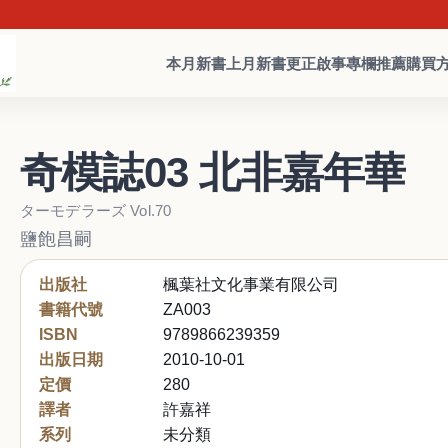
本月新書
上月新書
更正啟事
專欄推薦
購買
奇模誌03 北非嘉年華
ターモデラーズ Vol.70
鹽飽昌嗣
出版社
楓葉社文化事業有限公司
書籍代號
ZA003
ISBN
9789866239359
出版日期
2010-10-01
定價
280
譯者
許嘉祥
系列
未分類