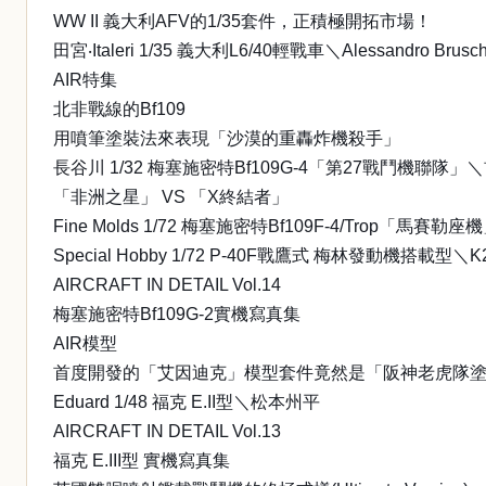
WW II 義大利AFV的1/35套件，正積極開拓市場！
田宮‧Italeri 1/35 義大利L6/40輕戰車＼Alessandro Brusch
AIR特集
北非戰線的Bf109
用噴筆塗裝法來表現「沙漠的重轟炸機殺手」
長谷川 1/32 梅塞施密特Bf109G-4「第27戰鬥機聯隊」
「非洲之星」 VS 「X終結者」
Fine Molds 1/72 梅塞施密特Bf109F-4/Trop「馬賽勒座機
Special Hobby 1/72 P-40F戰鷹式 梅林發動機搭載型＼K
AIRCRAFT IN DETAIL Vol.14
梅塞施密特Bf109G-2實機寫真集
AIR模型
首度開發的「艾因迪克」模型套件竟然是「阪神老虎隊
Eduard 1/48 福克 E.II型＼松本州平
AIRCRAFT IN DETAIL Vol.13
福克 E.III型 實機寫真集