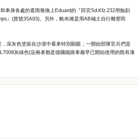
的遮雨簷換上Eduard的『田宮Sd.Kfz.232用蝕刻
amps』(貨號35A93)。另外，帆布捲是用AB補土自行雕塑而
可是，深灰色塗裝在沙漠中看來特別顯眼，一開始部隊官兵們是
L7008灰綠色(這兩者都是德國鐵路車廂早已開始使用的既有漆