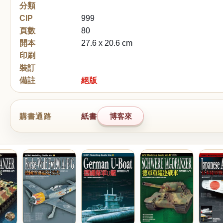
分類
CIP
999
頁數
80
開本
27.6 x 20.6 cm
印刷
裝訂
備註
絕版
購書通路
紙書
博客來