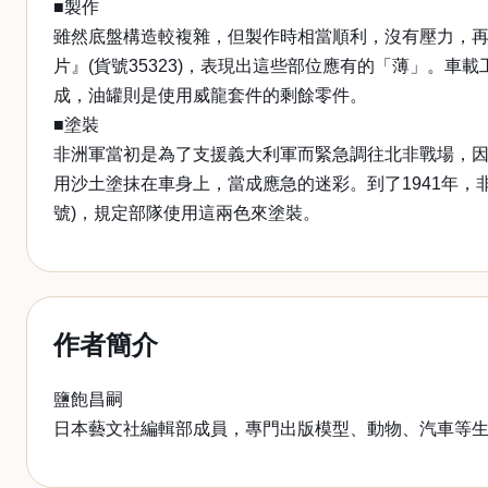
■製作
雖然底盤構造較複雜，但製作時相當順利，沒有壓力，再一次
片』(貨號35323)，表現出這些部位應有的「薄」。車載工具的
成，油罐則是使用威龍套件的剩餘零件。
■塗裝
非洲軍當初是為了支援義大利軍而緊急調往北非戰場，因
用沙土塗抹在車身上，當成應急的迷彩。到了1941年，非
號)，規定部隊使用這兩色來塗裝。
作者簡介
鹽飽昌嗣
日本藝文社編輯部成員，專門出版模型、動物、汽車等