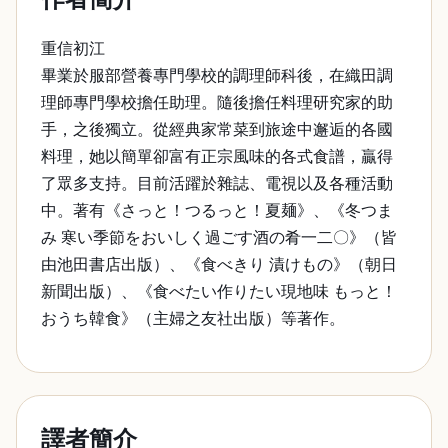
重信初江
畢業於服部營養專門學校的調理師科後，在織田調
理師專門學校擔任助理。隨後擔任料理研究家的助
手，之後獨立。從經典家常菜到旅途中邂逅的各國
料理，她以簡單卻富有正宗風味的各式食譜，贏得
了眾多支持。目前活躍於雜誌、電視以及各種活動
中。著有《さっと！つるっと！夏麺》、《冬つま
み 寒い季節をおいしく過ごす酒の肴一二〇》（皆
由池田書店出版）、《食べきり 漬けもの》（朝日
新聞出版）、《食べたい作りたい現地味 もっと！
おうち韓食》（主婦之友社出版）等著作。
譯者簡介