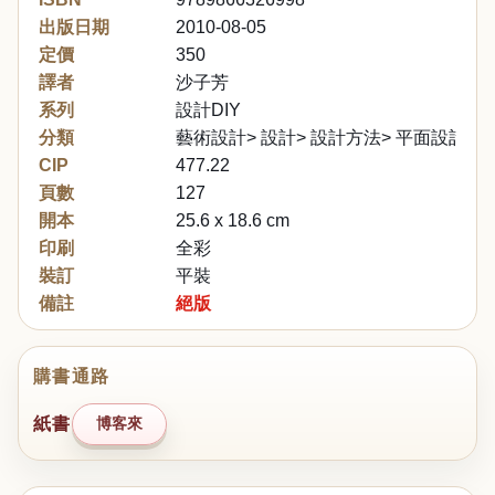
出版日期
2010-08-05
定價
350
譯者
沙子芳
系列
設計DIY
分類
藝術設計> 設計> 設計方法> 平面設計
CIP
477.22
頁數
127
開本
25.6 x 18.6 cm
印刷
全彩
裝訂
平裝
備註
絕版
購書通路
紙書
博客來