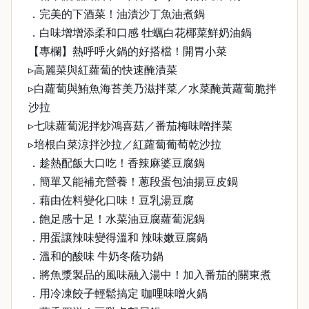
．完美的下酒菜！油漬沙丁魚油煮鍋
．白味增增添柔和口感 牡蠣白花椰菜鮮奶油鍋
【專欄】熱呼呼火鍋的好搭檔！開胃小菜
▹高麗菜與紅蘿蔔的快速醃漬菜
▹白蘿蔔與鮪魚海苔美乃滋拌菜／水菜醃黃蘿蔔脆拌
沙拉
▹七味蘿蔔泥拌炒鴻喜菇／番茄梅味噌拌菜
▹培根白菜涼拌沙拉／紅蘿蔔葡萄乾沙拉
．趁熱配飯大口吃！香辣麻婆豆腐鍋
．簡單又能補充營養！蔥段蛋包油揚豆皮鍋
．藉由佐料變化口味！豆乳湯豆腐
．飽足感十足！水菜油豆腐蘿蔔泥鍋
．用蛋讓辣味變得溫和 辣味嫩豆腐鍋
．溫和的酸味 牛奶冬蔭功鍋
．將魚漿製品的風味融入湯中！加入番茄的關東煮
．用冷凍餃子輕鬆搞定 咖哩味噌火鍋