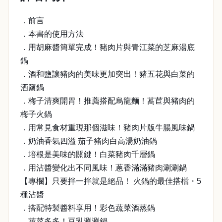
．前言
．本書的使用方法
．用胡麻醬簡單完成！豬肉片與青江菜的芝麻湯底
鍋
．酒和鹽讓豬肉的美味更加突出！豬五花與白菜的
酒鹽鍋
．梅子清爽開胃！推薦搭配烏龍麵！萵苣與豬肉的
梅子火鍋
．用常見食材重現那個滋味！豬肉片版牛腸風味鍋
．奶油香氣四溢 茄子豬肉白高湯奶油鍋
．培根是美味的關鍵！白菜豬肉千層鍋
．用沾醬變化出不同風味！蔥香滿滿豬肉涮涮鍋
【專欄】只要拌一拌就是絕品！ 火鍋的最佳搭檔・5
種沾醬
．搭配特製醬料享用！彩色蔬菜酒蒸鍋
．蔬菜多多！豆乳涮涮鍋