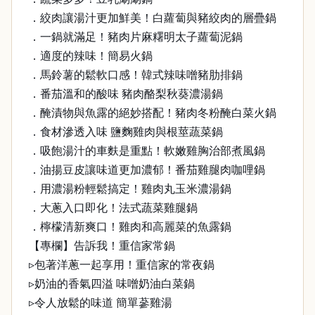
．絞肉讓湯汁更加鮮美！白蘿蔔與豬絞肉的層疊鍋
．一鍋就滿足！豬肉片麻糬明太子蘿蔔泥鍋
．適度的辣味！簡易火鍋
．馬鈴薯的鬆軟口感！韓式辣味噌豬肋排鍋
．番茄溫和的酸味 豬肉酪梨秋葵濃湯鍋
．醃漬物與魚露的絕妙搭配！豬肉冬粉醃白菜火鍋
．食材滲透入味 鹽麴雞肉與根莖蔬菜鍋
．吸飽湯汁的車麩是重點！軟嫩雞胸治部煮風鍋
．油揚豆皮讓味道更加濃郁！番茄雞腿肉咖哩鍋
．用濃湯粉輕鬆搞定！雞肉丸玉米濃湯鍋
．大蔥入口即化！法式蔬菜雞腿鍋
．檸檬清新爽口！雞肉和高麗菜的魚露鍋
【專欄】告訴我！重信家常鍋
▹包著洋蔥一起享用！重信家的常夜鍋
▹奶油的香氣四溢 味噌奶油白菜鍋
▹令人放鬆的味道 簡單蔘雞湯