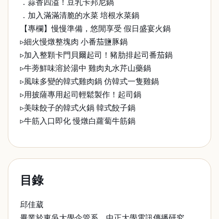
．蒜香四溢！豆乳卡邦尼鍋
．加入滿滿清脆的水菜 培根水菜鍋
【專欄】慢慢準備，悠閒享受 假日盛宴火鍋
▹細火慢燉整塊肉 小番茄鹽豚鍋
▹加入整顆卡門貝爾起司！豬肋排起司番茄鍋
▹牛蒡鮮味溶於湯中 雞肉丸水芹山藥鍋
▹風味多變的韓式雞肉鍋 仿韓式一隻雞鍋
▹用披薩專用起司輕鬆製作！起司鍋
▹美味餃子的韓式火鍋 韓式餃子鍋
▹牛筋入口即化 慢燉白蘿蔔牛筋鍋
目錄
邱佳葳
畢業於東吳大學企管系、中正大學電訊傳播研究