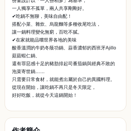
份量設計以「一人份稍多」為基準，
一人獨享不孤單，兩人共享剛剛好。
✔吃鍋不無聊，美味自由配！
搭配小菜、雜炊、烏龍麵等多種收尾吃法，
讓一鍋料理變化無窮，百吃不膩。
✔在家就能品嚐世界各地的美味
酸香溫潤的牛奶冬蔭功鍋、蒜香濃郁的西班牙Ajillo
菇菇蝦仁鍋、
還有罪惡感十足的豬肋排起司番茄鍋與經典不敗的
泡菜寄世鍋……
只需要日常食材，就能煮出屬於自己的異國料理。
從現在開始，讓吃鍋不再只是冬天限定，
好好吃飯，就從今天這鍋開始！
作者簡介