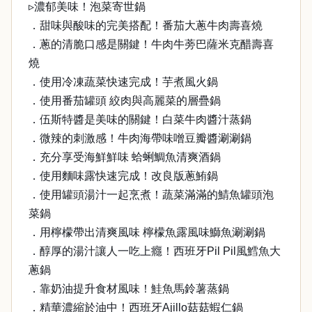
▹濃郁美味！泡菜寄世鍋
．甜味與酸味的完美搭配！番茄大蔥牛肉壽喜燒
．蔥的清脆口感是關鍵！牛肉牛蒡巴薩米克醋壽喜
燒
．使用冷凍蔬菜快速完成！芋煮風火鍋
．使用番茄罐頭 絞肉與高麗菜的層疊鍋
．伍斯特醬是美味的關鍵！白菜牛肉醬汁蒸鍋
．微辣的刺激感！牛肉海帶味噌豆瓣醬涮涮鍋
．充分享受海鮮鮮味 蛤蜊鯛魚清爽酒鍋
．使用麵味露快速完成！改良版蔥鮪鍋
．使用罐頭湯汁一起烹煮！蔬菜滿滿的鯖魚罐頭泡
菜鍋
．用檸檬帶出清爽風味 檸檬魚露風味鰤魚涮涮鍋
．醇厚的湯汁讓人一吃上癮！西班牙Pil Pil風鱈魚大
蔥鍋
．靠奶油提升食材風味！鮭魚馬鈴薯蒸鍋
．精華濃縮於油中！西班牙Ajillo菇菇蝦仁鍋