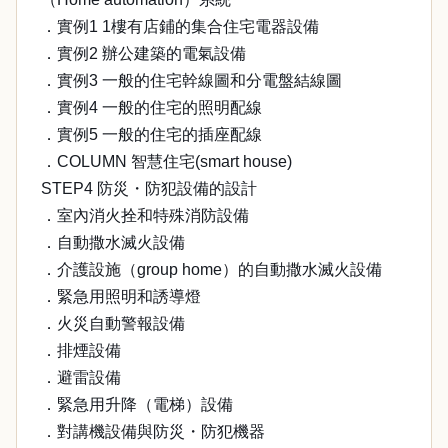
．實例1 1樓有店鋪的集合住宅電器設備
．實例2 辦公建築的電氣設備
．實例3 一般的住宅幹線圖和分電盤結線圖
．實例4 一般的住宅的照明配線
．實例5 一般的住宅的插座配線
．COLUMN 智慧住宅(smart house)
STEP4 防災・防犯設備的設計
．室內消火拴和特殊消防設備
．自動撒水滅火設備
．介護設施（group home）的自動撒水滅火設備
．緊急用照明和誘導燈
．火災自動警報設備
．排煙設備
．避雷設備
．緊急用升降（電梯）設備
．對講機設備與防災・防犯機器