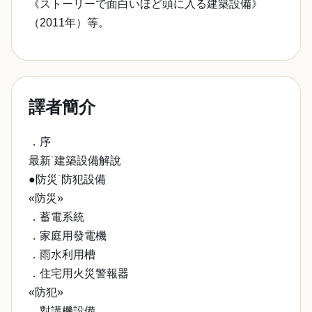
《ストーリーで面白いほど頭に入る建築設備》
（2011年）等。
譯者簡介
．序
最新˙建築設備解說
●防災˙防犯設備
«防災»
．蓄電系統
．家庭用發電機
．雨水利用槽
．住宅用火災警報器
«防犯»
．對講機設備