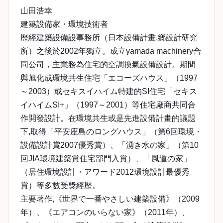
山田浩幸
建築設備家・環境技術者
歷經建築設備設事務所（日本設備計畫,鄉設計研究
所）之後於2002年獨立。成立yamada machinery合
同公司，主業務為住宅的空調換氣設備設計。期間
與旭化成環境共生住宅「エコーズハウス」（1997
～2003）或セキスイハイム特建的SI住宅「セキス
イハイムSI+」（1997～2001）等住宅廠商共同合
作開發設計。在環境共生或是先進設備計畫的議題
下,取得「平安座島のロングハウス」（第6回環境・
設備設計賞2007優秀賞）、「湧き水の家」（第10
回JIA環境建築賞住宅部門入賞）、「風道の家」
（居住環境設計・アワード2012環境設計最優秀
賞）等多數受獎經歷。
主要著作,《世界で一番やさしい建築設備》（2009
年）、《エアコンのいらない家》（2011年）、