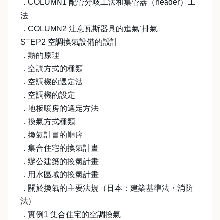
．COLUMN1 配管分歧工法和集管器（header）工
法
．COLUMN2 注意瓦斯器具的進氣˙排氣
STEP2 空調換氣設備的設計
．熱的原理
．空調方式的種類
．空調機的選定法
．空調機的設定
．地板暖房的選定方法
．換氣方式種類
．換氣計畫的順序
．集合住宅的換氣計畫
．辦公建築的換氣計畫
．用水區域的換氣計畫
．關於換氣的主要法規（日本：建築基準法・消防
法）
．實例1 集合住宅的空調換氣