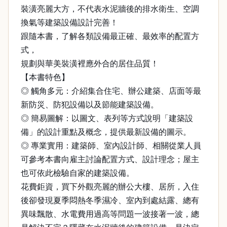
裝潢亮麗大方，不代表水泥牆後的排水衛生、空調
換氣等建築設備設計完善！
跟隨本書，了解各類設備最正確、最效率的配置方
式，
規劃與華美裝潢裡應外合的居住品質！
【本書特色】
◎ 觸角多元：介紹集合住宅、辦公建築、店面等最
新防災、防犯設備以及節能建築設備。
◎ 簡易圖解：以圖文、表列等方式說明「建築設
備」的設計重點及概念，提供最新設備的圖示。
◎ 專業實用：建築師、室內設計師、相關從業人員
可參考本書向雇主討論配置方式、設計理念；屋主
也可依此檢驗自家的建築設備。
花費鉅資，買下外觀亮麗的辦公大樓、居所，入住
後卻發現夏季悶熱冬季濕冷、室內到處結露、總有
異味飄散、水電費用過高等問題一波接著一波，總