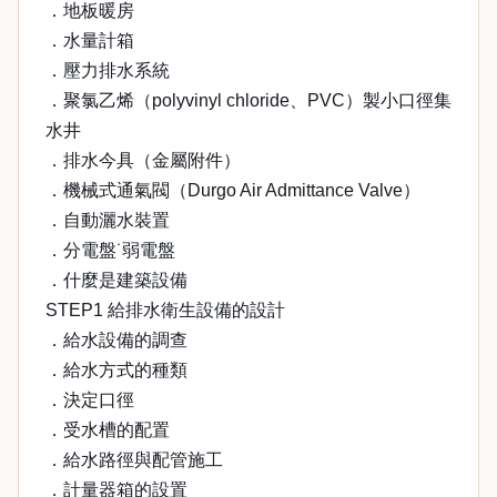
．地板暖房
．水量計箱
．壓力排水系統
．聚氯乙烯（polyvinyl chloride、PVC）製小口徑集
水井
．排水今具（金屬附件）
．機械式通氣閥（Durgo Air Admittance Valve）
．自動灑水裝置
．分電盤˙弱電盤
．什麼是建築設備
STEP1 給排水衛生設備的設計
．給水設備的調查
．給水方式的種類
．決定口徑
．受水槽的配置
．給水路徑與配管施工
．計量器箱的設置