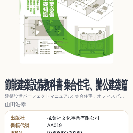
節能建築設備教科書 集合住宅、辦公建築篇
建築設備パーフェクトマニュアル: 集合住宅．オフィスビル編
山田浩幸
出版社
楓葉社文化事業有限公司
書籍代號
AA019
ISBN
9789863700289