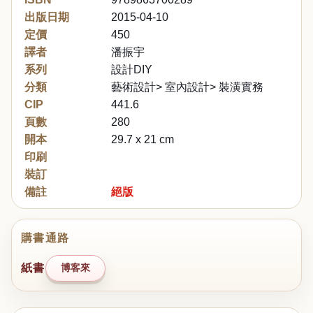
出版日期
2015-04-10
定價
450
譯者
潘振宇
系列
設計DIY
分類
藝術設計> 室內設計> 裝潢實務
CIP
441.6
頁數
280
開本
29.7 x 21 cm
印刷
裝訂
備註
絕版
購書通路
紙書
博客來