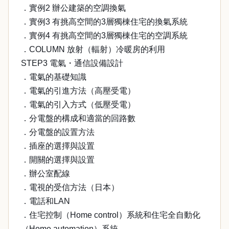
．實例2 辦公建築的空調換氣
．實例3 有挑高空間的3層獨棟住宅的換氣系統
．實例4 有挑高空間的3層獨棟住宅的空調系統
．COLUMN 放射（輻射）冷暖房的利用
STEP3 電氣・通信設備設計
．電氣的基礎知識
．電氣的引進方法（高壓受電）
．電氣的引入方式（低壓受電）
．分電盤的構成和適當的回路數
．分電盤的設置方法
．插座的選擇與設置
．開關的選擇與設置
．辦公室配線
．電視的受信方法（日本）
．電話和LAN
．住宅控制（Home control）系統和住宅全自動化
（Home automation）系統