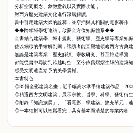
分析空間概念、象徵意義以及實際功能，
對西方歷史建築文化進行深層解讀。
書中引用建築大師的詮釋，並穿插與其相關的電影著作
◆◆跨領域學術連結，啟蒙全方位知識體系◆◆
全書結合建築學、城市規劃、藝術學、歷史學等專業知
佐以細緻的手繪解剖圖，讓讀者能直觀地領略西方古典
無論是建築專業、歷史解讀、宗教研究、甚至旅遊導覽
都能從書中尋訪到跨越時空，至今依舊熠熠生輝的建築
感受文明遺產給予的美學震撼。
本書特色
◎85幅全彩建築名畫，近千幅高水準手繪建築作品，20
◎精選西方文明建築，展示宗教、哲學、科學、藝術衍
◎附錄「知識擴展」、「看電影．學建築」擴充單元，
◎一本絕對可以輕鬆看完，具有基本而清楚的專業內容