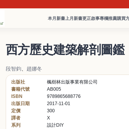
本月新書
上月新書
更正啟事
專欄推薦
購買
西方歷史建築解剖圖鑑
段智鈞
、
趙娜冬
出版社
楓樹林出版事業有限公司
書籍代號
AB005
ISBN
9789865688776
出版日期
2017-11-01
定價
300
譯者
X
系列
設計DIY