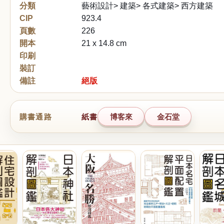
分類
藝術設計> 建築> 各式建築> 西方建築
CIP
923.4
頁數
226
開本
21 x 14.8 cm
印刷
裝訂
備註
絕版
購書通路
紙書
博客來
金石堂