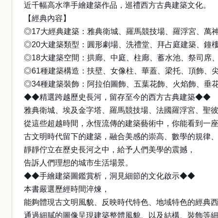
近千幅高水準手繪建築作品，巡禮西方古典建築文化。
【經典內容】
◎17大經典建築：雅典衛城、羅馬競技場、羅浮宮、萬
◎20大建築類型：圓形劇場、洗禮堂、拜占庭建築、鐘
◎18大建築空間：拱廊、中庭、柱廊、蓄水池、祭司席、
◎61種建築構造：扶壁、女像柱、華蓋、梁托、頂飾、尖
◎34種建築裝飾：阿拉伯圖飾、五葉花飾、火焰飾、垂花
◆◆精選跨越歷史長河，留存至今的西方古典建築◆◆
雅典衛城、埃及金字塔、羅馬競技場、法國羅浮宮、聖彼
從這些超越時間，永恆流傳的建築藝術中，你能看到一
古文明時代留下的建築，融合美感的崇高、數學的規律
靜靜佇立在歷史長河之中，給予人們美學的震撼，
告訴人們理想的城市生活場景。
◆◆手繪建築圖鑑賞析，洞見細節的文化啟示◆◆
本書嚴選歷經時間淬煉，
能夠體現古文明風貌、反映時代特色、地域特色的經典
通過細膩的圖像呈現建築整體風貌、以及結構、裝飾等