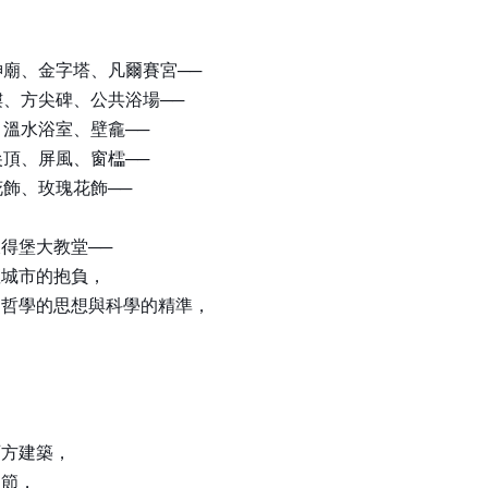
神廟、金字塔、凡爾賽宮──
樓、方尖碑、公共浴場──
溫水浴室、壁龕──
頂、屏風、窗櫺──
飾、玫瑰花飾──
得堡大教堂──
座城市的抱負，
、哲學的思想與科學的精準，
西方建築，
細節，