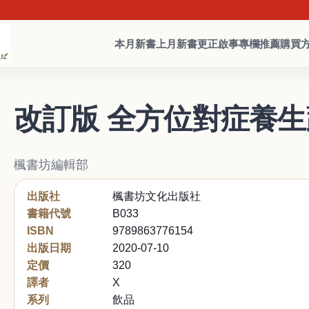
本月新書
上月新書
更正啟事
專欄推薦
購買
改訂版 全方位對症養
楓書坊編輯部
出版社
楓書坊文化出版社
書籍代號
B033
ISBN
9789863776154
出版日期
2020-07-10
定價
320
譯者
X
系列
飲品