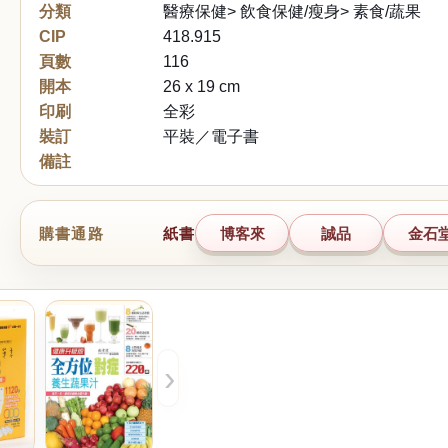
分類
醫療保健> 飲食保健/瘦身> 素食/蔬果
CIP
418.915
頁數
116
開本
26 x 19 cm
印刷
全彩
裝訂
平裝／電子書
備註
購書通路
紙書
博客來
誠品
金石
›