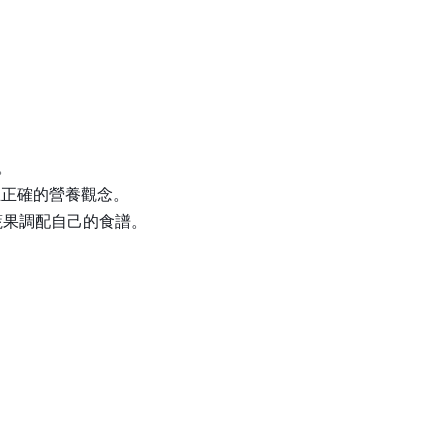
。
立正確的營養觀念。
蔬果調配自己的食譜。