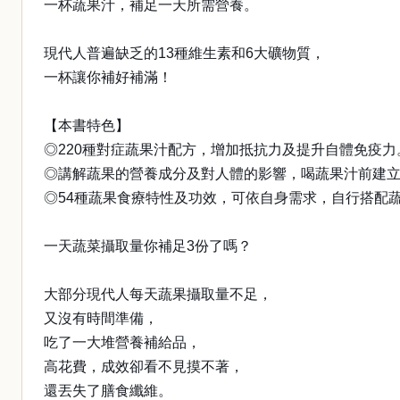
一杯蔬果汁，補足一天所需營養。
現代人普遍缺乏的13種維生素和6大礦物質，
一杯讓你補好補滿！
【本書特色】
◎220種對症蔬果汁配方，增加抵抗力及提升自體免疫力
◎講解蔬果的營養成分及對人體的影響，喝蔬果汁前建
◎54種蔬果食療特性及功效，可依自身需求，自行搭配
一天蔬菜攝取量你補足3份了嗎？
大部分現代人每天蔬果攝取量不足，
又沒有時間準備，
吃了一大堆營養補給品，
高花費，成效卻看不見摸不著，
還丟失了膳食纖維。