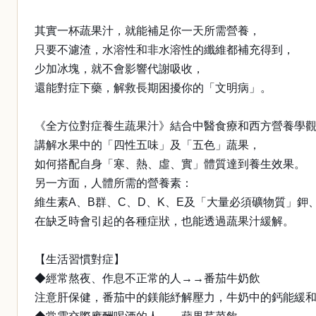
其實一杯蔬果汁，就能補足你一天所需營養，
只要不濾渣，水溶性和非水溶性的纖維都補充得到，
少加冰塊，就不會影響代謝吸收，
還能對症下藥，解救長期困擾你的「文明病」。
《全方位對症養生蔬果汁》結合中醫食療和西方營養學
講解水果中的「四性五味」及「五色」蔬果，
如何搭配自身「寒、熱、虛、實」體質達到養生效果。
另一方面，人體所需的營養素：
維生素A、B群、C、D、K、E及「大量必須礦物質」鉀
在缺乏時會引起的各種症狀，也能透過蔬果汁緩解。
【生活習慣對症】
◆經常熬夜、作息不正常的人→→番茄牛奶飲
注意肝保健，番茄中的鎂能紓解壓力，牛奶中的鈣能緩