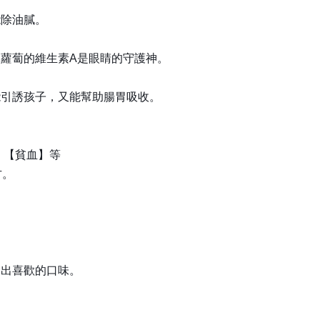
能除油膩。
胡蘿蔔的維生素A是眼睛的守護神。
能引誘孩子，又能幫助腸胃吸收。
】
】【貧血】等
方。
調出喜歡的口味。