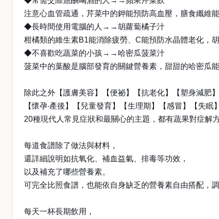
◆常需交際應酬喝酒的人→→蘋果芹菜飲
注意心血管疏通，芹菜中的鉀能預防高血壓，膳食纖維
◆長時間使用電腦的人→→胡蘿蔔橘子汁
柑橘類的維生素B1能消除疲勞、C能預防水晶體老化，
◆不喜歡吃蔬菜的小孩→→哈密瓜菠菜汁
菠菜中的葉酸是腦部發育的關鍵營養素，甜甜的哈密瓜
除此之外【護膚美容】【便祕】【抗老化】【塑身減肥
【懷孕‧產後】【兒童發育】【生理期】【感冒】【失眠
20種現代人常見症狀和最關心的主題，都有蔬果對症解
每道食譜除了做法與材料，
還詳細說明如抗氧化、補血益氣、排毒等功效，
以及補充了哪些營養素。
可完全比照食譜，也能依自身缺乏的營養素自由搭配，
每天一杯長期飲用，