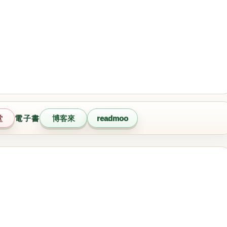
堂
電子書
博客來
readmoo