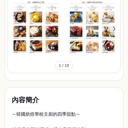
‹
›
1
/ 10
內容簡介
～韓國烘焙學校主廚的四季甜點～