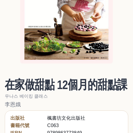
在家做甜點 12個月的甜點課
우나스 베이킹 클래스
李恩娥
出版社
楓書坊文化出版社
書籍代號
C063
ISBN
9789863773849