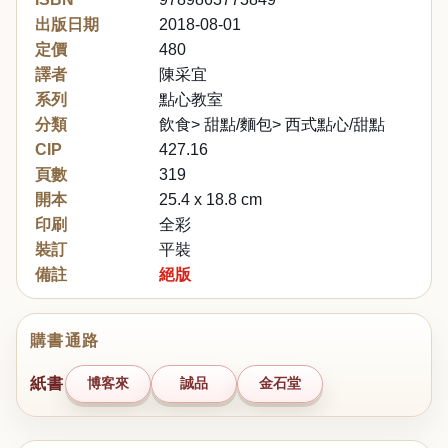
出版日期
2018-08-01
定價
480
譯者
陳采宜
系列
點心教室
分類
飲食> 甜點/麵包> 西式點心/甜點
CIP
427.16
頁數
319
開本
25.4 x 18.8 cm
印刷
全彩
裝訂
平裝
備註
絕版
購書通路
紙書
博客來
誠品
金石堂