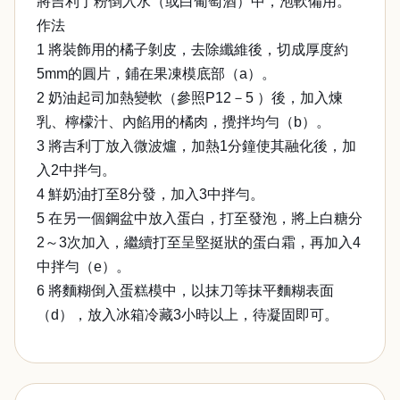
將吉利丁粉倒入水（或白葡萄酒）中，泡軟備用。
作法
1 將裝飾用的橘子剝皮，去除纖維後，切成厚度約
5mm的圓片，鋪在果凍模底部（a）。
2 奶油起司加熱變軟（參照P12－5 ）後，加入煉
乳、檸檬汁、內餡用的橘肉，攪拌均勻（b）。
3 將吉利丁放入微波爐，加熱1分鐘使其融化後，加
入2中拌勻。
4 鮮奶油打至8分發，加入3中拌勻。
5 在另一個鋼盆中放入蛋白，打至發泡，將上白糖分
2～3次加入，繼續打至呈堅挺狀的蛋白霜，再加入4
中拌勻（e）。
6 將麵糊倒入蛋糕模中，以抹刀等抹平麵糊表面
（d），放入冰箱冷藏3小時以上，待凝固即可。