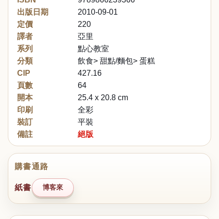
出版日期
2010-09-01
定價
220
譯者
亞里
系列
點心教室
分類
飲食> 甜點/麵包> 蛋糕
CIP
427.16
頁數
64
開本
25.4 x 20.8 cm
印刷
全彩
裝訂
平裝
備註
絕版
購書通路
紙書
博客來