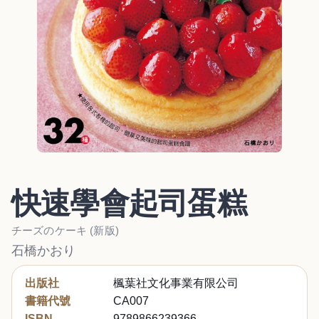
快速學會起司蛋糕
チーズのケーキ (新版)
石橋かおり
出版社
楓葉社文化事業有限公司
書籍代號
CA007
ISBN
9789866239366