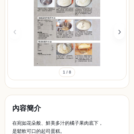
‹
›
1
/ 8
內容簡介
在宛如花朵般、鮮美多汁的橘子果肉底下，
是鬆軟可口的起司蛋糕。