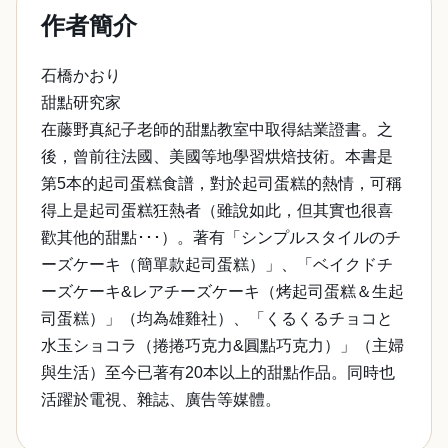
作者簡介
石橋かおり
甜點研究家
在藤野真紀子老師的甜點教室中取得結業證書。之
後，曾前往法國、美國等地學習烘焙技術。本書是
第5本的起司蛋糕食譜，對於起司蛋糕的熱情，可稱
得上是起司蛋糕狂熱者（雖說如此，但其實也很喜
歡其他的甜點･･･）。著有「シンプルスタイルのチ
ーズケーキ（簡單款起司蛋糕）」、「ベイクドチ
ーズケーキ&レアチーズケーキ（烤起司蛋糕＆生起
司蛋糕）」（均為雄雞社）、「くるくるチョコと
水玉ショコラ（捲捲巧克力&圓點巧克力）」（主婦
與生活）至今已著有20本以上的甜點作品。同時也
活躍於電視、雜誌、廣告等媒體。