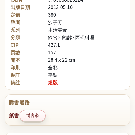
出版日期
2012-05-10
定價
380
譯者
沙子芳
系列
生活美食
分類
飲食> 食譜> 西式料理
CIP
427.1
頁數
157
開本
28.4 x 22 cm
印刷
全彩
裝訂
平裝
備註
絕版
購書通路
紙書
博客來