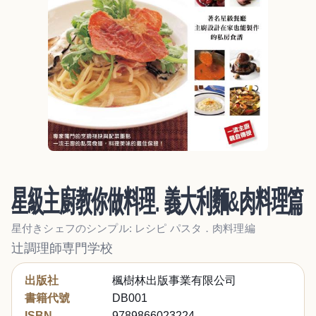
星級主廚教你做料理. 義大利麵&肉料理篇
星付きシェフのシンプル: レシピ パスタ．肉料理編
辻調理師専門学校
出版社
楓樹林出版事業有限公司
書籍代號
DB001
ISBN
9789866023224