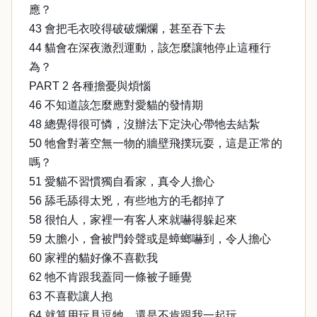
應？
43 會把毛衣咬得破破爛爛，甚至吞下去
44 貓會在深夜激烈運動，該怎麼讓牠停止這種行
為？
PART 2 各種擔憂與煩惱
46 不知道該怎麼應對愛貓的發情期
48 總覺得很可憐，沒辦法下定決心帶牠去結紮
50 牠會對著空無一物的牆壁飛撲玩耍，這是正常的
嗎？
51 愛貓不習慣獨自看家，真令人擔心
56 舔毛舔得太兇，有些地方的毛都掉了
58 很怕人，家裡一有客人來就嚇得躲起來
59 太膽小，會被門鈴聲或是蟑螂嚇到，令人擔心
60 家裡的貓好像不喜歡我
62 牠不肯跟我蓋同一條被子睡覺
63 不喜歡讓人抱
64 就算用玩具逗牠，還是不肯跟我一起玩