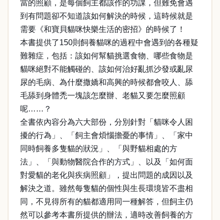
當的照顧，是每個飼主都該作的功課，但難免會遇
到有問題卻不知道該如何解決的時候，這時候就是
需要《和寶貝貓咪快樂生活的密招》的時候了！
本書提供了150則飼養貓咪的過程中會遇到的各種疑
難雜症，包括：該如何幫貓挑選食物、哪些食物是
貓咪絕對不能觸碰的、該如何治好亂抓沙發或亂尿
尿的毛病、為什麼撒嬌和高興的時候都會咬人、舔
毛舔到身體禿一塊該怎麼辦、老貓又要怎麼照顧
呢……？
全書依內容分為六大部份，分別針對「貓咪令人困
擾的行為」、「飼主會煩惱擔憂的事情」、「家中
同時飼養多隻貓的狀況」、「與野貓相處的方
法」、「與動物醫院合作的方式」、以及「如何面
對愛貓的老化與疾病照顧」，提出問題的成因以及
解決之道。雖然每隻貓的個性與生長環境皆不盡相
同，不見得所有的貓都適用同一種解答，但飼主仍
然可以參考本書所提供的辦法，適時改善飼養的方