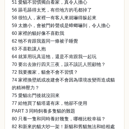
51 愛貓不習慣獨自看家，真令人擔心
56 舔毛舔得太兇，有些地方的毛都掉了
58 很怕人，家裡一有客人來就嚇得躲起來
59 太膽小，會被門鈴聲或是蟑螂嚇到，令人擔心
60 家裡的貓好像不喜歡我
62 牠不肯跟我蓋同一條被子睡覺
63 不喜歡讓人抱
64 就算用玩具逗牠，還是不肯跟我一起玩
70 要出去旅行四天三夜，該不該託人照顧牠？
72 我要搬家，貓會不會不習慣？
74 家裡換壁紙或改建會不會因為環境改變而造成貓
的精神壓力？
75 愛貓出門後就沒回來
77 給牠買了貓塔還有床，牠卻不使用
PART 3 同時飼養多隻貓的難題
80 只養一隻和同時養好幾隻，哪種比較幸福？
82 和新來的貓大吵一架！新貓和舊貓無法和睦相處