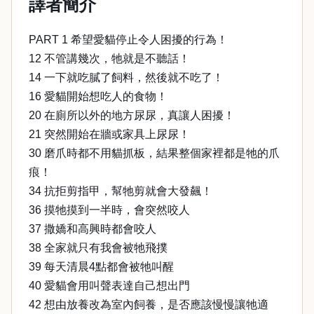
譯者簡介
PART 1 希望愛貓停止令人困擾的行為！
12 不管講幾次，牠就是不聽話！
14 一下就吃膩了飼料，然後就不吃了！
16 愛貓開始想吃人的食物！
20 在廁所以外的地方尿尿，真讓人困擾！
21 突然開始在牆或家具上尿尿！
30 磨爪時都不用貓抓板，結果整個家裡都是牠的爪
痕！
34 抗拒剪指甲，幫牠剪就會大發飆！
36 摸牠摸到一半時，會突然咬人
37 撒嬌和高興時都會咬人
38 全家就只有我會被牠飛撲
39 每天清晨4點都會被牠叫醒
40 愛貓會用叫聲表達自己想出門
42 想由放養改為室內飼養，是否應該慢慢讓牠適