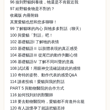
96 撿到野貓飼養後，牠還是不肯親近我
97 給野貓食物是不對的？
收藏版 內冊附錄
其實愛貓也想和您多聊聊！
99 了解貓咪的內心 與牠多多對話（聊天）
100 與愛貓「對話」吧！
102 基礎貓語Ι 了解牠的表情
103 基礎貓語Ⅱ 以肢體表現的真正感受
104 基礎貓語Ⅲ 從尾巴的動作判斷心情
106 基礎貓語Ⅳ 了解不同叫聲的意義
108 試試看！用眼神交流確認彼此的感情
110 奇特的姿勢、動作代表的感受Q&A
114 讀者投稿！愛貓與我的對話
PART 5 與動物醫院的合作方式
116 如何找到好的獸醫師
118 要去動物醫院時，愛貓都不肯進外出籠
120 有人說懷孕了就該把貓丟掉