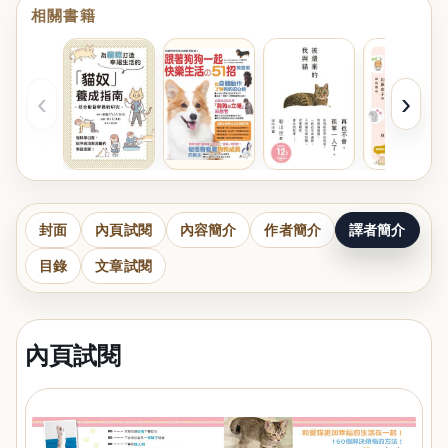
相關書籍
‹
›
封面
內頁試閱
內容簡介
作者簡介
譯者簡介
目錄
文章試閱
內頁試閱