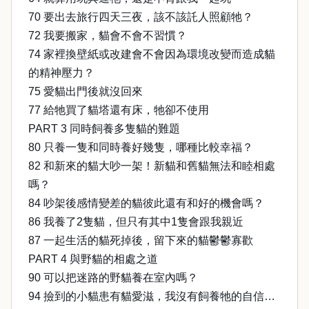
70 要出去旅行四天三夜，該不該託人照顧牠？
72 我要搬家，貓會不會不習慣？
74 家裡換壁紙或改建會不會因為環境改變而造成貓
的精神壓力？
75 愛貓出門後就沒回來
77 給牠買了貓塔還有床，牠卻不使用
PART 3 同時飼養多隻貓的難題
80 只養一隻和同時養好幾隻，哪種比較幸福？
82 和新來的貓大吵一架！新貓和舊貓無法和睦相處
嗎？
84 吵架後感情變差的貓彼此還有和好的機會嗎？
86 我養了2隻貓，但只有其中1隻會跟我親近
87 一起生活的貓死掉後，留下來的貓鬱鬱寡歡
PART 4 與野貓的相處之道
90 可以把迷路的野貓養在室內嗎？
94 撿到的小貓患有貓愛滋，我沒有飼養牠的自信…