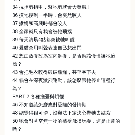
34 抗拒剪指甲，幫牠剪就會大發飆！
36 摸牠摸到一半時，會突然咬人
37 撒嬌和高興時都會咬人
38 全家就只有我會被牠飛撲
39 每天清晨4點都會被牠叫醒
40 愛貓會用叫聲表達自己想出門
42 想由放養改為室內飼養，是否應該慢慢讓牠適
應？
43 會把毛衣咬得破破爛爛，甚至吞下去
44 貓會在深夜激烈運動，該怎麼讓牠停止這種行
為？
PART 2 各種擔憂與煩惱
46 不知道該怎麼應對愛貓的發情期
48 總覺得很可憐，沒辦法下定決心帶牠去結紮
50 牠會對著空無一物的牆壁飛撲玩耍，這是正常的
嗎？