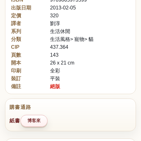
出版日期
2013-02-05
定價
320
譯者
劉淳
系列
生活休閒
分類
生活風格> 寵物> 貓
CIP
437.364
頁數
143
開本
26 x 21 cm
印刷
全彩
裝訂
平裝
備註
絕版
購書通路
紙書
博客來