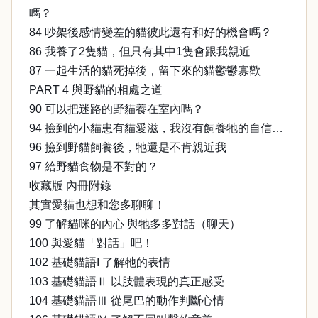
嗎？
84 吵架後感情變差的貓彼此還有和好的機會嗎？
86 我養了2隻貓，但只有其中1隻會跟我親近
87 一起生活的貓死掉後，留下來的貓鬱鬱寡歡
PART 4 與野貓的相處之道
90 可以把迷路的野貓養在室內嗎？
94 撿到的小貓患有貓愛滋，我沒有飼養牠的自信…
96 撿到野貓飼養後，牠還是不肯親近我
97 給野貓食物是不對的？
收藏版 內冊附錄
其實愛貓也想和您多聊聊！
99 了解貓咪的內心 與牠多多對話（聊天）
100 與愛貓「對話」吧！
102 基礎貓語Ι 了解牠的表情
103 基礎貓語Ⅱ 以肢體表現的真正感受
104 基礎貓語Ⅲ 從尾巴的動作判斷心情