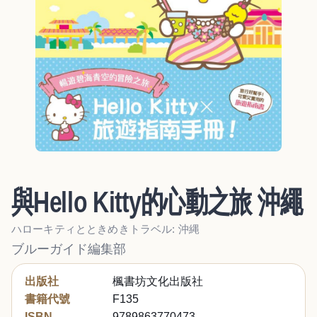
與Hello Kitty的心動之旅 沖繩
ハローキティとときめきトラベル: 沖縄
ブルーガイド編集部
出版社
楓書坊文化出版社
書籍代號
F135
ISBN
9789863770473