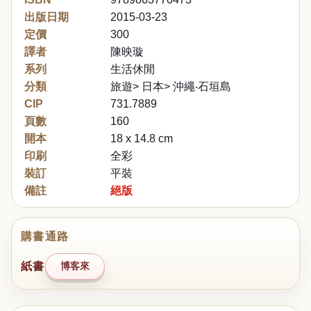
出版日期
2015-03-23
定價
300
譯者
陳映璇
系列
生活休閒
分類
旅遊> 日本> 沖繩‧石垣島
CIP
731.7889
頁數
160
開本
18 x 14.8 cm
印刷
全彩
裝訂
平裝
備註
絕版
購書通路
紙書
博客來