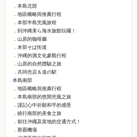
．本島北部
．地區概略與推薦行程
．本部半島兜風旅程
．到沖縄美ら海水族館玩囉！
．山原的咖啡廳
．本部そば街道
．沖縄的酒文化參觀行程
．山原的自然體驗之旅
．共同売店＆道の駅
本島南部
．地區概略與推薦行程
．本島南部的悠閒兜風之旅
．謹記心中祈願和平的感受
．繞行南部的美食之旅
．前往沖繩及當地的交通方式！
．那霸機場