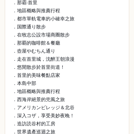
．那霸‧首里
．地區概略與推薦行程
．都市單軌電車的小確幸之旅
．国際通り散步
．在牧志公設市場商圈散步
．那覇的咖啡館＆餐廳
．壺屋やむちん通り
．走在首里城，沈醉王朝浪漫
．悠閒散步於首里街道！
．首里的美味餐點店家
．本島中部
．地區概略與推薦行程
．西海岸絕景的兜風之旅
．アメリカンビレッジ＆北谷
．深入コザ，享受美妙夜晚！
．造訪読谷村的工房
．世界遺產巡迴之旅