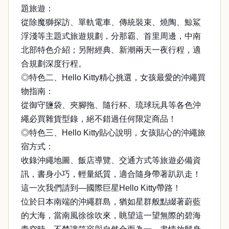
題旅遊：
從除魔獅探訪、單軌電車、傳統裝束、燒陶、鯨鯊
浮淺等主題式旅遊規劃，分那霸、首里周邊，中南
北部特色介紹；另附經典、新潮兩天一夜行程，適
合規劃深度行程。
◎特色二、Hello Kitty精心挑選，女孩最愛的沖繩買
物指南：
從御守鹽袋、夾腳拖、隨行杯、琉球玩具等各色沖
繩必買雜貨型錄，絕不錯過任何限定商品！
◎特色三、Hello Kitty貼心說明，女孩貼心的沖繩旅
宿方式：
收錄沖繩地圖、飯店導覽、交通方式等旅遊必備資
訊，書身小巧，輕量紙質，適合隨身帶著趴趴走！
這一次我們請到—國際巨星Hello Kitty帶路！
位於日本南端的沖繩群島，猶如星群般點綴著蔚藍
的大海，當南風徐徐吹來，眺望這一望無際的碧海