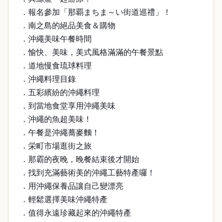
．報名參加「那覇まちま～い街道巡禮」！
．南之島的絕品美食＆購物
．沖繩美味午餐時間
．愉快、美味，美式風格滿滿的午餐景點
．道地慢食琉球料理
．沖繩料理目錄
．五彩繽紛的沖繩料理
．到當地食堂享用沖繩美味
．沖繩的魚超美味！
．午餐是沖繩蕎麥麵！
．栄町市場逛街之旅
．那霸的夜晚，晚餐結束後才開始
．找到充滿藝術美的沖繩工藝特產囉！
．用沖繩保養品讓自己變漂亮
．輕鬆選擇美味沖繩特產
．值得永遠珍藏起來的沖繩特產