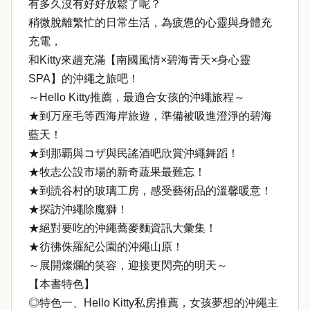
有多久沒有好好放鬆了呢？
稍微脫離繁忙的日常生活，為疲憊的心靈與身體充
充電，
和Kitty來趟充滿【南國風情×碧海青天×身心靈
SPA】的沖繩之旅吧！
～Hello Kitty推薦，最適合女孩的沖繩旅程～
★到万座毛等西海岸旅遊，準備被吸進澄淨的碧海
藍天！
★到那覇與コザ與民謠酒吧欣賞沖繩舞蹈！
★牧志公設市場的新奇蔬果最難忘！
★到読谷村的玻璃工房，感受藝術品的溫馨暖意！
★探訪沖繩除魔獅！
★絕對要吃的沖繩蕎麥麵資訊大彙集！
★彷彿侏羅紀公園的沖繩山原！
～展開燦爛的笑容，迎接更閃亮的明天～
【本書特色】
◎特色一、Hello Kitty私房推薦，女孩夢想的沖繩主