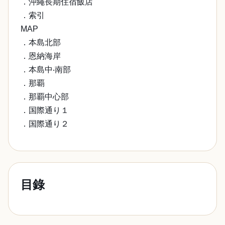
．沖繩長期住宿飯店
．索引
MAP
．本島北部
．恩納海岸
．本島中‧南部
．那覇
．那覇中心部
．国際通り１
．国際通り２
目錄