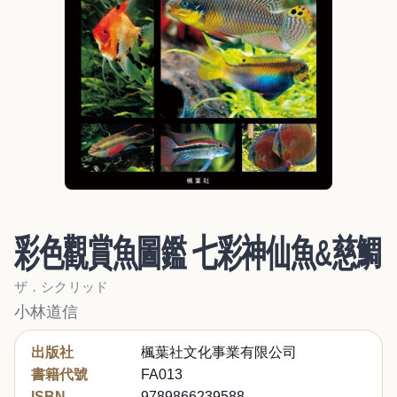
彩色觀賞魚圖鑑 七彩神仙魚&慈鯛
ザ．シクリッド
小林道信
出版社
楓葉社文化事業有限公司
書籍代號
FA013
ISBN
9789866239588