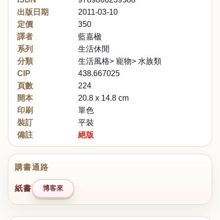
出版日期
2011-03-10
定價
350
譯者
藍嘉楹
系列
生活休閒
分類
生活風格> 寵物> 水族類
CIP
438.667025
頁數
224
開本
20.8 x 14.8 cm
印刷
單色
裝訂
平裝
備註
絕版
購書通路
紙書
博客來