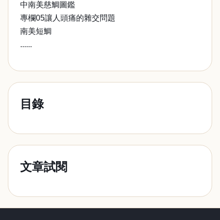
中南美慈鯛圖鑑
專欄05讓人頭痛的雜交問題
南美短鯛
......
目錄
文章試閱