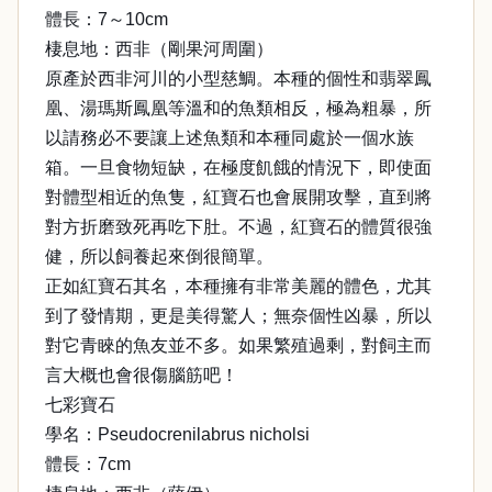
體長：7～10cm
棲息地：西非（剛果河周圍）
原產於西非河川的小型慈鯛。本種的個性和翡翠鳳
凰、湯瑪斯鳳凰等溫和的魚類相反，極為粗暴，所
以請務必不要讓上述魚類和本種同處於一個水族
箱。一旦食物短缺，在極度飢餓的情況下，即使面
對體型相近的魚隻，紅寶石也會展開攻擊，直到將
對方折磨致死再吃下肚。不過，紅寶石的體質很強
健，所以飼養起來倒很簡單。
正如紅寶石其名，本種擁有非常美麗的體色，尤其
到了發情期，更是美得驚人；無奈個性凶暴，所以
對它青睞的魚友並不多。如果繁殖過剩，對飼主而
言大概也會很傷腦筋吧！
七彩寶石
學名：Pseudocrenilabrus nicholsi
體長：7cm