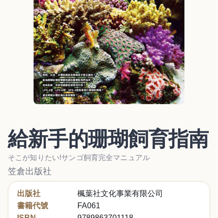
給新手的珊瑚飼育指南
そこが知りたい!サンゴ飼育完全マニュアル
笠倉出版社
出版社
楓葉社文化事業有限公司
書籍代號
FA061
ISBN
9789863701118