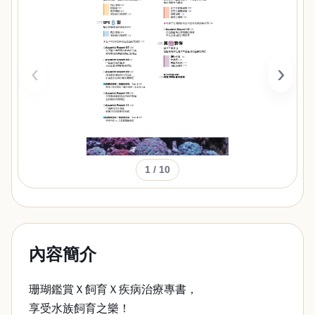
‹
›
1
/ 10
內容簡介
珊瑚鑑賞Ｘ飼育Ｘ疾病治療專書，
享受水族飼育之樂！