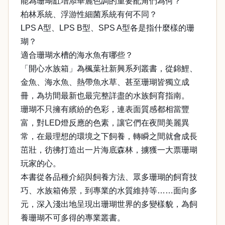
能為珊瑚缸增添華麗色調的重要配角們為何？
柏林系統、浮游性細菌系統有何不同？
LPS A型、LPS B型、SPS A型各是指什麼樣的珊
瑚？
適合珊瑚水槽的海水魚有哪些？
「開心水族箱」為楓葉社新興系列叢書，從錦鯉、
金魚、海水魚、熱帶魚水草、甚至珊瑚皆獨立成
冊，為坊間最新也最完整詳盡的水族飼育指南。
珊瑚不只擁有繽紛的色彩，連表面質感都相當豐
富，對LED燈反應的色素，讓它們在夜間美麗異
常，在最理想的環境之下飼養，轉瞬之間就會成長
茁壯，彷彿打造出一片海底森林，擄獲一大票珊瑚
玩家的心。
本書從各品種介紹與飼養方法、眾多珊瑚的飼育技
巧、水族箱佈景，到專業的水質維持等……面向多
元，深入淺出地呈現出珊瑚世界的多變樣貌，為飼
養珊瑚不可多得的專業叢書。