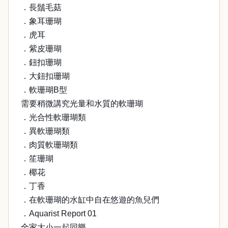
．長鬚毛菇
．象耳珊瑚
．虎耳
．紫皮珊瑚
．鈕扣珊瑚
．大鈕扣珊瑚
．軟珊瑚B型
需要稍微講究光量和水質的軟珊瑚
．光合性軟珊瑚類
．異軟珊瑚類
．肉質軟珊瑚類
．笙珊瑚
．椰花
．丁香
．在軟珊瑚的水缸中自在悠遊的魚兒們
．Aquarist Report 01
全家大小一起同樂