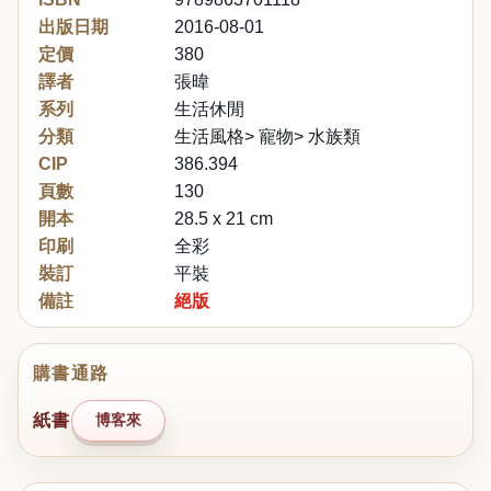
出版日期
2016-08-01
定價
380
譯者
張暐
系列
生活休閒
分類
生活風格> 寵物> 水族類
CIP
386.394
頁數
130
開本
28.5 x 21 cm
印刷
全彩
裝訂
平裝
備註
絕版
購書通路
紙書
博客來