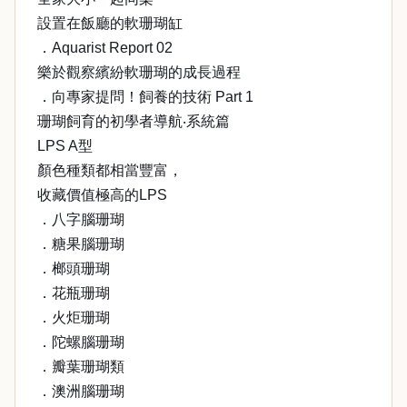
設置在飯廳的軟珊瑚缸
．Aquarist Report 02
樂於觀察繽紛軟珊瑚的成長過程
．向專家提問！飼養的技術 Part 1
珊瑚飼育的初學者導航‧系統篇
LPS A型
顏色種類都相當豐富，
收藏價值極高的LPS
．八字腦珊瑚
．糖果腦珊瑚
．榔頭珊瑚
．花瓶珊瑚
．火炬珊瑚
．陀螺腦珊瑚
．瓣葉珊瑚類
．澳洲腦珊瑚