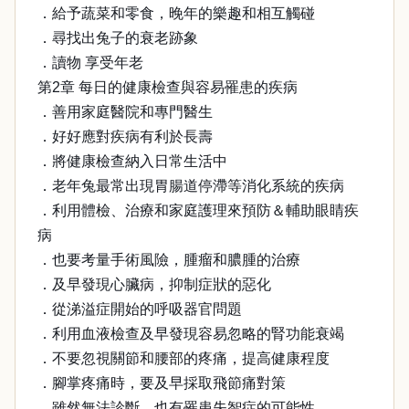
．給予蔬菜和零食，晚年的樂趣和相互觸碰
．尋找出兔子的衰老跡象
．讀物 享受年老
第2章 每日的健康檢查與容易罹患的疾病
．善用家庭醫院和專門醫生
．好好應對疾病有利於長壽
．將健康檢查納入日常生活中
．老年兔最常出現胃腸道停滯等消化系統的疾病
．利用體檢、治療和家庭護理來預防＆輔助眼睛疾
病
．也要考量手術風險，腫瘤和膿腫的治療
．及早發現心臟病，抑制症狀的惡化
．從涕溢症開始的呼吸器官問題
．利用血液檢查及早發現容易忽略的腎功能衰竭
．不要忽視關節和腰部的疼痛，提高健康程度
．腳掌疼痛時，要及早採取飛節痛對策
．雖然無法診斷，也有罹患失智症的可能性