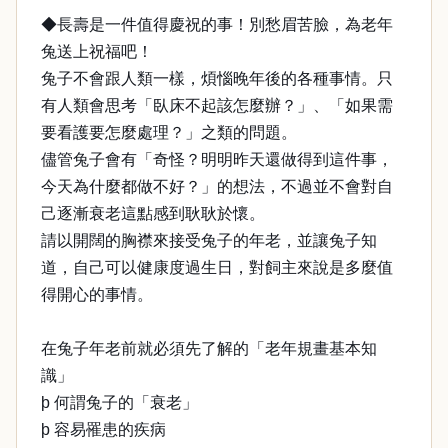
◆長壽是一件值得慶祝的事！別愁眉苦臉，為老年
兔送上祝福吧！
兔子不會跟人類一樣，煩惱晚年後的各種事情。只
有人類會思考「臥床不起該怎麼辦？」、「如果需
要看護要怎麼處理？」之類的問題。
儘管兔子會有「奇怪？明明昨天還做得到這件事，
今天為什麼都做不好？」的想法，不過並不會對自
己逐漸衰老這點感到耿耿於懷。
請以開闊的胸襟來接受兔子的年老，並讓兔子知
道，自己可以健康度過生日，對飼主來說是多麼值
得開心的事情。
在兔子年老前就必須先了解的「老年規畫基本知
識」
þ 何謂兔子的「衰老」
þ 容易罹患的疾病