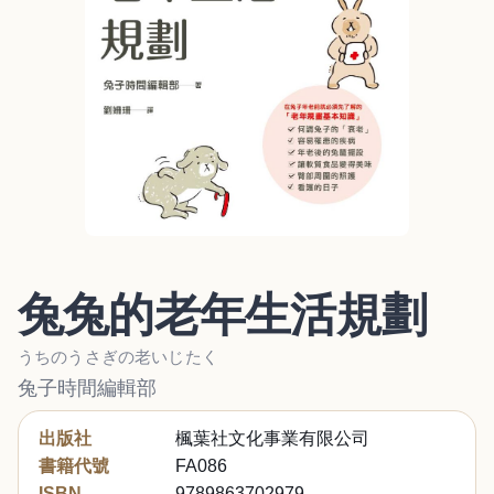
兔兔的老年生活規劃
うちのうさぎの老いじたく
兔子時間編輯部
出版社
楓葉社文化事業有限公司
書籍代號
FA086
ISBN
9789863702979