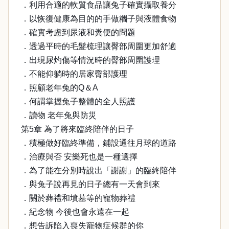
．利用合適的軟質食品讓兔子確實攝取養分
．以恢復健康為目的的手做糰子與液體食物
．確實考慮到尿液和糞便的問題
．透過平時的毛髮梳理讓臀部周圍更加舒適
．出現尿灼傷等情況時的臀部周圍護理
．不能仰躺時的居家臀部護理
．照顧老年兔的Q＆A
．何謂掌握兔子整體的全人照護
．讀物 老年兔與防災
第5章 為了將來臨終陪伴的日子
．積極做好臨終準備，鋪設通往月球的道路
．治療與否 安樂死也是一種選擇
．為了能在分別時說出「謝謝」的臨終陪伴
．與兔子說再見的日子總有一天會到來
．關於葬禮和墳墓等的寵物葬禮
．紀念物 今後也會永遠在一起
．想告訴陷入喪失寵物症候群的你