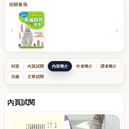
相關書籍
‹
›
封面
內頁試閱
內容簡介
作者簡介
譯者簡介
目錄
文章試閱
內頁試閱