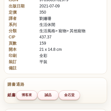
出版日期
2021-07-09
定價
350
譯者
劉姍珊
系列
生活休閒
分類
生活風格> 寵物> 其他寵物
CIP
437.37
頁數
159
開本
21 x 14.8 cm
印刷
全彩
裝訂
平裝
備註
購書通路
紙書
博客來
誠品
金石堂