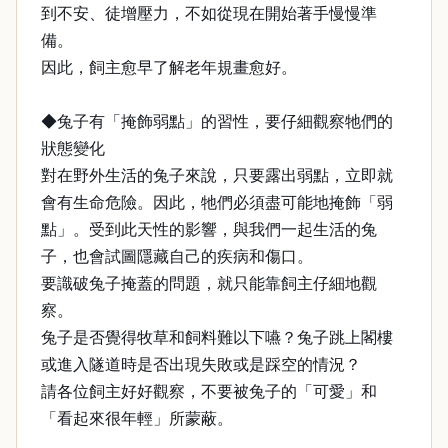
到不安、徒增壓力，不如從現在開始著手慢慢準
備。
因此，飼主愈早了解老年規畫愈好。
◆兔子有「掩飾弱點」的習性，要仔細觀察牠們的
狀態變化
對在野外生活的兔子來說，只要露出弱點，立即就
會有生命危險。因此，牠們必須盡可能地掩飾「弱
點」。受到此天性的影響，與我們一起生活的兔
子，也會試圖隱藏自己的疾病和傷口。
要識破兔子掩蓋的問題，就只能靠飼主仔細地觀
察。
兔子是否覺得牧草和飼料難以下嚥？兔子跳上閣樓
或進入隧道時是否出現失敗或是踩空的情況？
請各位飼主好好觀察，不要被兔子的「可愛」和
「看起來很年輕」所蒙蔽。