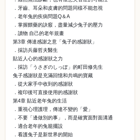
．牙齒、耳朵和皮膚的問題同樣不能忽視
．老年兔的疾病問題Q＆A
．掌握餵藥的訣竅，盡量減少兔子的壓力
．讀物 自己的老年規畫
第3章 傳達感謝之意「兔子的感謝狀」
．採訪兵藤哲夫醫生
貼近人心的感謝狀之力
．採訪「うさぎのしっぽ」的町田修先生
兔子感謝狀是充滿回憶和共鳴的寶藏
．從大家手中收到的感謝狀
．複印後可直接使用的感謝狀
第4章 貼近老年兔的生活
．重視心理護理，傳達不變的「愛」
．不要「邊做別的事」，而是確實面對面溝通
．適合老年的兔籠擺設
．看護兔子是新世界的開始