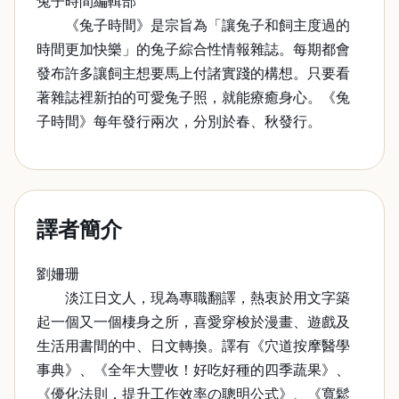
兔子時間編輯部
《兔子時間》是宗旨為「讓兔子和飼主度過的
時間更加快樂」的兔子綜合性情報雜誌。每期都會
發布許多讓飼主想要馬上付諸實踐的構想。只要看
著雜誌裡新拍的可愛兔子照，就能療癒身心。《兔
子時間》每年發行兩次，分別於春、秋發行。
譯者簡介
劉姍珊
淡江日文人，現為專職翻譯，熱衷於用文字築
起一個又一個棲身之所，喜愛穿梭於漫畫、遊戲及
生活用書間的中、日文轉換。譯有《穴道按摩醫學
事典》、《全年大豐收！好吃好種的四季蔬果》、
《優化法則．提升工作效率の聰明公式》、《寬鬆