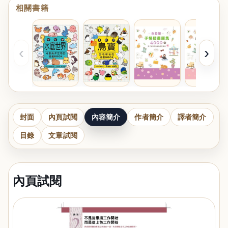
相關書籍
‹
›
封面
內頁試閱
內容簡介
作者簡介
譯者簡介
目錄
文章試閱
內頁試閱