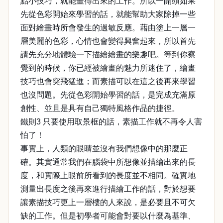
點小技巧，就能畫得出來的工作。所以一開頭如果
先從色彩開始來學習的話，就能幫助大家除掉一些
面對繪畫時所會發生的過敏反應。藉由塗上一層一
層美麗的色彩，心情也會變得興奮起來，所以首先
請先充分地體驗一下描繪繪畫的樂趣吧。等到你察
覺到的時候，你已經被繪畫的魅力所迷住了，繪畫
技巧也會突飛猛進；而素描可以在這之後再來學習
也沒問題。先從色彩開始學習的話，是完成充滿原
創性、並且是具有自己獨特風格作品的捷徑。
鐵則3 只要使用取景框的話，素描工作就不再令人害
怕了！
事實上，人類的眼睛並沒有我們想像中的那麼正
確。其實通常我們在腦袋中所想像並描繪出來的長
度，和實際上眼前所看到的長度並不相同。確實地
測量出長度之後再來進行描繪工作的話，對於想要
讓素描技巧更上一層樓的人來說，是必要且不可欠
缺的工作。但是初學者可能會對要以什麼為基準、