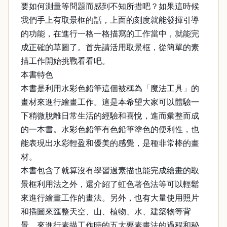
要如何測量等問題而感到不知所措吧？如果這時候
我們手上有取景框的話，上面的刻度就能發揮引導
的功能，在進行一格一格描寫的工作當中，就能完
成正確的草圖了。首先請活用取景框，從簡單的素
描工作開始挑戰看看吧。
本書特色
本書是利用水彩色鉛筆這個被稱為「魔法工具」的
畫材來進行繪畫工作。這是本希望大家可以體驗一
下稍微脫離日常生活的經驗和喜悅，進而彙整而成
的一本書。水彩色鉛筆有色鉛筆塗色的便利性，也
能表現出水彩輕盈和優美的感覺，是種非常棒的畫
材。
本書包含了就算沒有學習過素描也能完成繪畫的取
景框利用法之外，還介紹了虹色著色法等可以輕鬆
來進行繪畫工作的畫法。另外，也有大量使用照片
和插圖來匯整天空、山、植物、水、建築物等背
景，來進行素描工作時的五大要素畫法的過程和秘