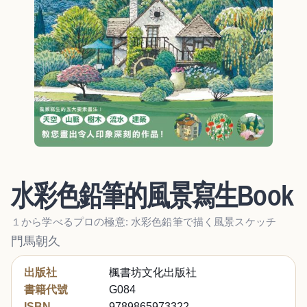
水彩色鉛筆的風景寫生Book
１から学べるプロの極意: 水彩色鉛筆で描く風景スケッチ
門馬朝久
出版社
楓書坊文化出版社
書籍代號
G084
ISBN
9789865973322