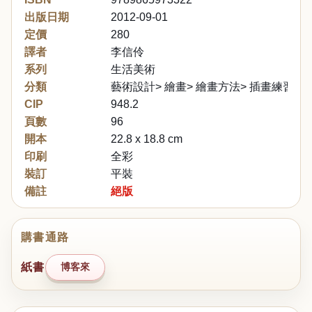
出版日期
2012-09-01
定價
280
譯者
李信伶
系列
生活美術
分類
藝術設計> 繪畫> 繪畫方法> 插畫練習
CIP
948.2
頁數
96
開本
22.8 x 18.8 cm
印刷
全彩
裝訂
平裝
備註
絕版
購書通路
紙書
博客來