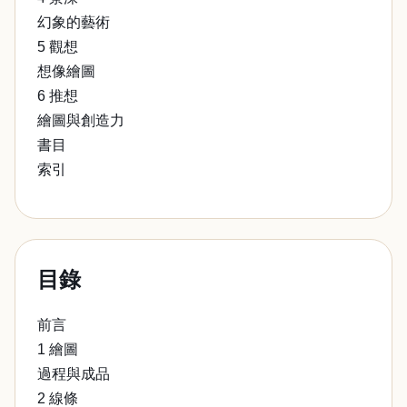
幻象的藝術
5 觀想
想像繪圖
6 推想
繪圖與創造力
書目
索引
目錄
前言
1 繪圖
過程與成品
2 線條