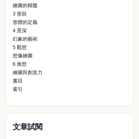
繪圖的精髓
3 形狀
形體的定義
4 景深
幻象的藝術
5 觀想
想像繪圖
6 推想
繪圖與創造力
書目
索引
文章試閱