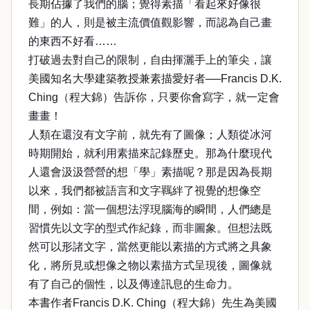
長期佔據了我們的腦；覺得素描「看起來好像很
難」的人，則是被主流價值觀影響，而認為自己畫
的東西不好看……
打破過去對自己的限制，自由揮灑手上的筆尖，讓
美國知名大學建築教授兼素描愛好者──Francis D.K.
Ching（程大錦）告訴你，只要你會寫字，就一定會
畫畫！
人類在還沒有文字前，就先有了圖像；人類從冰河
時期開始，就利用素描來記錄歷史。那為什麼現代
人還會汲汲營營的想「學」素描呢？那是因為長期
以來，我們都被語言和文字羈絆了視覺的想像空
間，例如：當一個想法浮現腦海的瞬間，人們總是
習慣先以文字的型式作紀錄，而非圖象。但想法既
然可以形諸文字，當然更能以素描的方式將之具象
化，將所見或想像之物以素描方式呈現後，圖像就
有了自己的個性，以及傳達訊息的生命力。
本書作者Francis D.K. Ching（程大錦）先生為美國