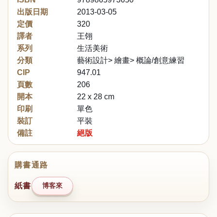
出版日期
2013-03-05
定價
320
譯者
王翎
系列
生活美術
分類
藝術設計> 繪畫> 概論/創意練習
CIP
947.01
頁數
206
開本
22 x 28 cm
印刷
單色
裝訂
平裝
備註
絕版
購書通路
紙書
博客來