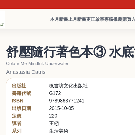
本月新書
上月新書
更正啟事
專欄推薦
購買
舒壓隨行著色本③ 水
Colour Me Mindful: Underwater
Anastasia Catris
出版社
楓書坊文化出版社
書籍代號
G172
ISBN
9789863771241
出版日期
2015-10-05
定價
220
譯者
王翎
系列
生活美術