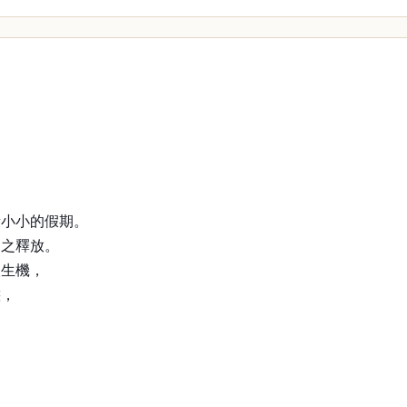
段小小的假期。
隨之釋放。
入生機，
態，