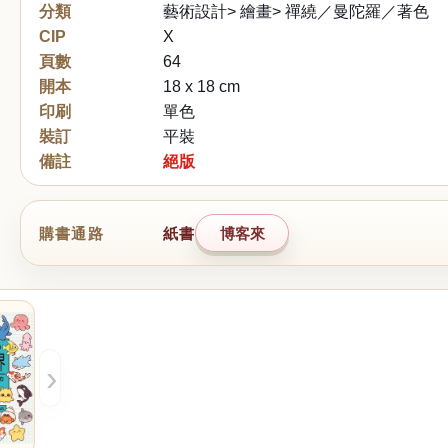
分類
藝術設計> 繪畫> 禪繞／曼陀羅／著色
CIP
X
頁數
64
開本
18 x 18 cm
印刷
單色
裝訂
平裝
備註
絕版
購書通路
紙書
博客來
›