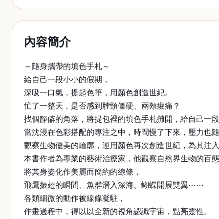
內容簡介
～隨身攜帶的填色手札～
給自己一段小小的假期，
深吸一口氣，提起色筆，用顏色創造世紀。
忙了一整天，是否感到脖頸僵硬、兩頰痠痛？
找個靜僻的角落，將提包裡的填色手札攤開，給自己一
當沈浸在色彩搭配的專注之中，時間慢了下來，壓力也
觀察生物優美的輪廓，運用顏色再次創造世紀，為其注
本書作者為專業的藝術治療家，他觀察自然界生物的百
將其身姿化作美麗而簡約的線條，
飛鷹振翅的瞬間、魚群潛入深海、蝴蝶開展雙翼⋯⋯
各類細微的動作被線條凝駐，
作畫過程中，得以以全新的視角認識宇宙，點亮靈性。