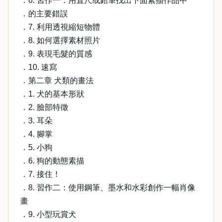
．6. 習作一：用直尺或鉛筆找出下面素描作品中
．的主要錯誤
．7. 利用透視縮短物體
．8. 如何選擇素材照片
．9. 表現毛髮的質感
．10. 速寫
．第二章 犬類的畫法
．1. 犬的基本形狀
．2. 臉部特徵
．3. 耳朵
．4. 腳掌
．5. 小狗
．6. 狗的動態素描
．7. 接住！
．8. 習作二：使用鋼筆、墨水和水彩創作一幅肖像
畫
．9. 小型玩賞犬