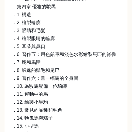
．第四章 優雅的駿馬
．1. 構造
．2. 繪製輪廓
．3. 眼睛和毛髮
．4. 繪製眼睛的輪廓
．5. 耳朵與鼻口
．6. 習作五：用色鉛筆和淺色水彩繪製馬匹的肖像
．7. 腿和馬蹄
．8. 飄逸的鬃毛和尾巴
．9. 習作六：畫一幅馬的全身圖
．10. 為駿馬配備一位騎師
．11. 運動中的馬
．12. 繪製小馬駒
．13. 常見的品種和毛色
．14. 輓曳馬與騾子
．15. 小型馬