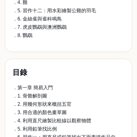
．4. 雞
．5. 習作十二：用水彩繪製公雞的羽毛
．6. 金絲雀與雀科鳴鳥
．7. 虎皮鸚鵡與澳洲鸚鵡
．8. 鸚鵡
目錄
．第一章 簡易入門
．1. 骨骼解剖圖
．2. 用幾何形狀來概括五官
．3. 用合適的顏色畫草圖
．4. 利用直尺繪製比較線以觀察物體
．5. 利用鉛筆找比例