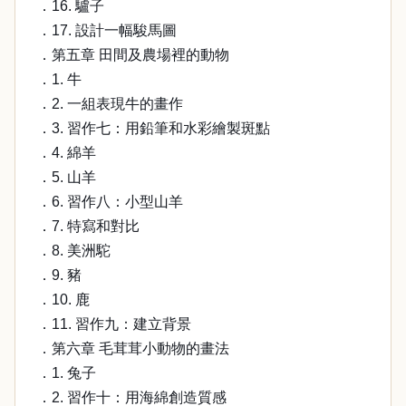
．16. 驢子
．17. 設計一幅駿馬圖
．第五章 田間及農場裡的動物
．1. 牛
．2. 一組表現牛的畫作
．3. 習作七：用鉛筆和水彩繪製斑點
．4. 綿羊
．5. 山羊
．6. 習作八：小型山羊
．7. 特寫和對比
．8. 美洲駝
．9. 豬
．10. 鹿
．11. 習作九：建立背景
．第六章 毛茸茸小動物的畫法
．1. 兔子
．2. 習作十：用海綿創造質感