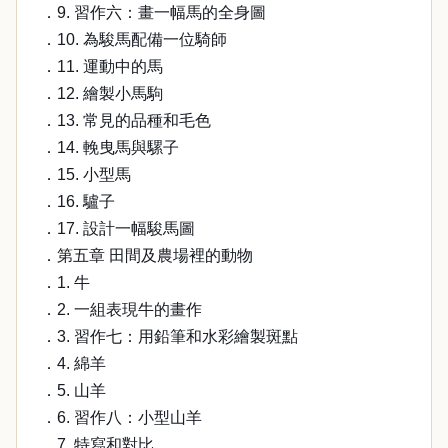
．9. 習作六：畫一幅馬的全身圖
．10. 為駿馬配備一位騎師
．11. 運動中的馬
．12. 繪製小馬駒
．13. 常見的品種和毛色
．14. 輓曳馬與騾子
．15. 小型馬
．16. 驢子
．17. 設計一幅駿馬圖
．第五章 田間及農場裡的動物
．1. 牛
．2. 一組表現牛的畫作
．3. 習作七：用鉛筆和水彩繪製斑點
．4. 綿羊
．5. 山羊
．6. 習作八：小型山羊
．7. 特寫和對比