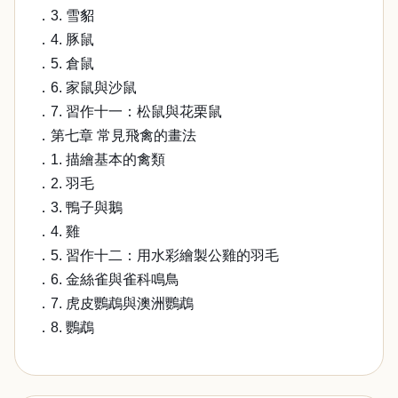
．3. 雪貂
．4. 豚鼠
．5. 倉鼠
．6. 家鼠與沙鼠
．7. 習作十一：松鼠與花栗鼠
．第七章 常見飛禽的畫法
．1. 描繪基本的禽類
．2. 羽毛
．3. 鴨子與鵝
．4. 雞
．5. 習作十二：用水彩繪製公雞的羽毛
．6. 金絲雀與雀科鳴鳥
．7. 虎皮鸚鵡與澳洲鸚鵡
．8. 鸚鵡