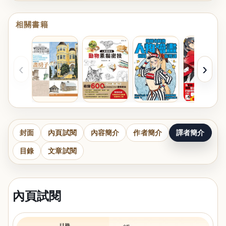
相關書籍
‹
›
封面
內頁試閱
內容簡介
作者簡介
譯者簡介
目錄
文章試閱
內頁試閱