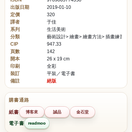
出版日期
2019-01-10
定價
320
譯者
于佳
系列
生活美術
分類
藝術設計> 繪畫> 繪畫方法> 插畫練習
CIP
947.33
頁數
142
開本
26 x 19 cm
印刷
全彩
裝訂
平裝／電子書
備註
絕版
購書通路
紙書
博客來
誠品
金石堂
電子書
readmoo