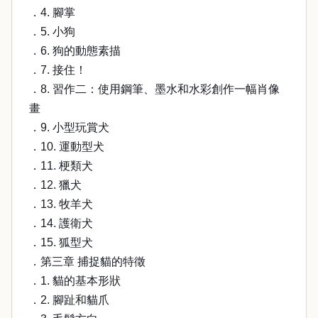
．4. 腳掌
．5. 小狗
．6. 狗的動態素描
．7. 接住！
．8. 習作二：使用鋼筆、墨水和水彩創作一幅肖像
畫
．9. 小型玩賞犬
．10. 運動型犬
．11. 梗類犬
．12. 獵犬
．13. 牧羊犬
．14. 護衛犬
．15. 狐型犬
．第三章 捕捉貓的特徵
．1. 貓的基本形狀
．2. 腳趾和貓爪