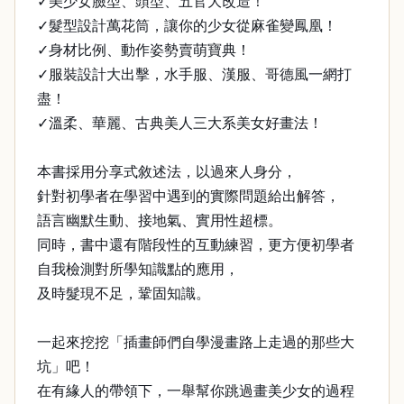
✓美少女臉型、頭型、五官大改造！
✓髮型設計萬花筒，讓你的少女從麻雀變鳳凰！
✓身材比例、動作姿勢賣萌寶典！
✓服裝設計大出擊，水手服、漢服、哥德風一網打
盡！
✓溫柔、華麗、古典美人三大系美女好畫法！
本書採用分享式敘述法，以過來人身分，
針對初學者在學習中遇到的實際問題給出解答，
語言幽默生動、接地氣、實用性超標。
同時，書中還有階段性的互動練習，更方便初學者
自我檢測對所學知識點的應用，
及時髮現不足，鞏固知識。
一起來挖挖「插畫師們自學漫畫路上走過的那些大
坑」吧！
在有緣人的帶領下，一舉幫你跳過畫美少女的過程