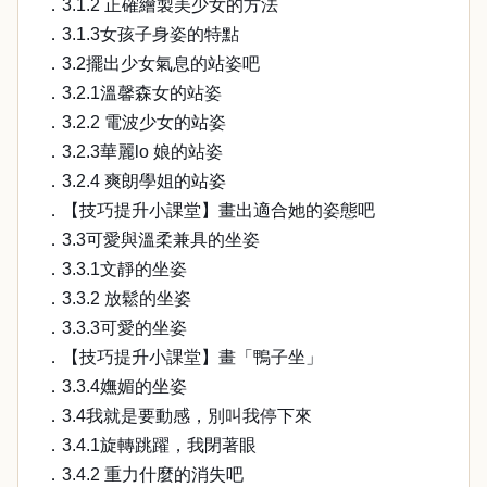
．3.1.2 正確繪製美少女的方法
．3.1.3女孩子身姿的特點
．3.2擺出少女氣息的站姿吧
．3.2.1溫馨森女的站姿
．3.2.2 電波少女的站姿
．3.2.3華麗lo 娘的站姿
．3.2.4 爽朗學姐的站姿
．【技巧提升小課堂】畫出適合她的姿態吧
．3.3可愛與溫柔兼具的坐姿
．3.3.1文靜的坐姿
．3.3.2 放鬆的坐姿
．3.3.3可愛的坐姿
．【技巧提升小課堂】畫「鴨子坐」
．3.3.4嫵媚的坐姿
．3.4我就是要動感，別叫我停下來
．3.4.1旋轉跳躍，我閉著眼
．3.4.2 重力什麼的消失吧