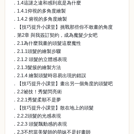
．1.4這謎之違和感到底是為什麼
．1.4.1仰視的多角度繪製
．1.4.2 俯視的多角度繪製
．【技巧提升小課堂】挑戰那些你不敢畫的角度
．第2章 與我簽訂契約，成為魔髮少女吧
．2.1為什麼我畫的頭髮這麼魔性
．2.1.1頭髮的繪製步驟
．2.1.2 頭髮的立體感表現
．2.1.3髮簇的繪製方法
．2.1.4 繪製頭髮時容易出現的錯誤
．【技巧提升小課堂】畫出另一個角度的頭髮吧
．2.2祕技！秀髮閃亮術
．2.2.1秀髮柔順不是夢
．【技巧提升小課堂】散在地上的頭髮
．2.2.2頭髮的光感表現
．2.2.3 頭髮飄動感的表現
．2.3不想當美髮師的萌妹不是好畫師