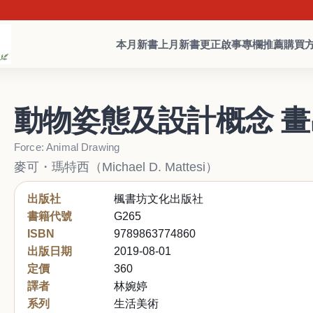
本月新書
上月新書
更正啟事
專欄推薦
購買
動物姿態及設計概念 畫
Force: Animal Drawing
麥可・瑪特西（Michael D. Mattesi）
出版社
楓書坊文化出版社
書籍代號
G265
ISBN
9789863774860
出版日期
2019-08-01
定價
360
譯者
林婉婷
系列
生活美術