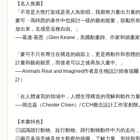
【名人推薦】
「不管是大熊打架或是美人魚歌唱，我都努力畫出力量
麥可・瑪特西的著作中也探討一樣的藝術能量，鼓勵所
放出來，去感受這種自由。」
──葛連‧基恩（Glen Keane，美國動畫師、作
「麥可不只有專注在構造的細節上，更是將動作和形體
計畫和藝術願景，而後者可以之後再加入畫中。」
──Animals Real and Imagined作者及生物
計）
「在人體速寫的領域中，人體生理構造的理解和動作力
──簡志嘉（Chester Chien）/ CCH概念設計工作
【本書特色】
◎認識蹠行動物、趾行動物、蹄行動物動作中力的走向
◎兩百多張手繪及放大觀察的插圖，了解力量、形狀和