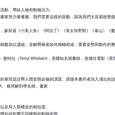
的流動，帶給人物和動物活力。
有畫家用力量畫圖。我們需要這樣的鼓勵，因為我們太容易故態
家和插畫家，參與過《小美人魚》《阿拉丁》《美女與野獸》《泰山》
的精髓加以濃縮，並解釋兩者如何相輔相成，要看姿勢和動作的
設計師泰瑞爾・惠特拉（Terryl Whitlatch，美國知名插畫師，
量的展現是詮釋人體姿態必修的課題。跟隨本書作者深入淺出的
室創辦人、藝用解剖學名師、畫家
，以及與人類構造的相似度。
形體如何影響不同種類的動物姿態。