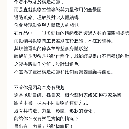
作者不執著於構造細節，
而是直觀動物整體姿態與力量作用的全景圖，
透過觀察、理解與對比人體結構，
你會發現動物與人體驚人的相似，
在作品中，「很多動物的情緒都是透過人類的儀態和姿
而動物與動物間主要差別在於肢體，不在於軀幹。
其肢體運動的節奏主導整個身體形態，
瞭解前足與後足的動作變化，就能輕易畫出不同種類的
之後再將動作分解，設計出角色。
不需為了畫出構造細節和比例而讓圖畫顯得僵硬。
不管你是因為本身有興趣，
還是以動畫師、插畫家、概念藝術家或3D模型家為業，
跟著本書，探索不同動物的運動方式，
還有其構造、力量、形體、形狀的變化，
能讓你在沒有對照實物的情況下
畫出有「力量」的動物輪廓！