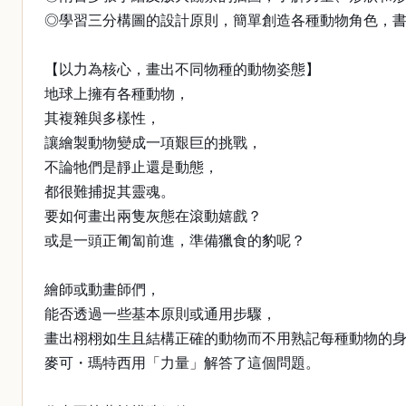
◎學習三分構圖的設計原則，簡單創造各種動物角色，
【以力為核心，畫出不同物種的動物姿態】
地球上擁有各種動物，
其複雜與多樣性，
讓繪製動物變成一項艱巨的挑戰，
不論牠們是靜止還是動態，
都很難捕捉其靈魂。
要如何畫出兩隻灰態在滾動嬉戲？
或是一頭正匍匐前進，準備獵食的豹呢？
繪師或動畫師們，
能否透過一些基本原則或通用步驟，
畫出栩栩如生且結構正確的動物而不用熟記每種動物的
麥可・瑪特西用「力量」解答了這個問題。