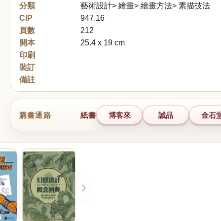
分類
藝術設計> 繪畫> 繪畫方法> 素描技法
CIP
947.16
頁數
212
開本
25.4 x 19 cm
印刷
裝訂
備註
購書通路
紙書
博客來
誠品
金石
›