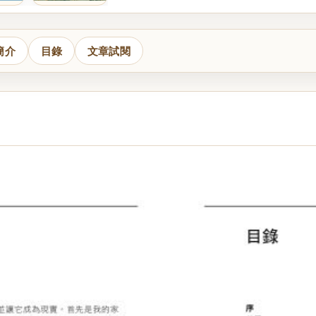
簡介
目錄
文章試閱