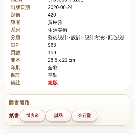
出版日期
2020-08-24
定價
420
譯者
黃琳雅
系列
生活美術
分類
藝術設計> 設計> 設計方法> 配色設計
CIP
963
頁數
159
開本
28.5 x 21 cm
印刷
全彩
裝訂
平裝
備註
絕版
購書通路
紙書
博客來
誠品
金石堂