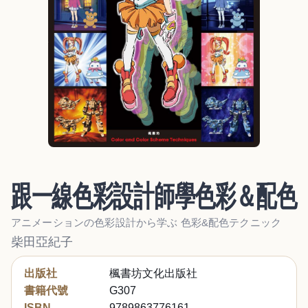
跟一線色彩設計師學色彩＆配色
アニメーションの色彩設計から学ぶ 色彩&配色テクニック
柴田亞紀子
出版社
楓書坊文化出版社
書籍代號
G307
ISBN
9789863776161