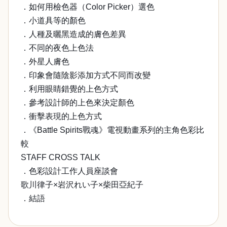
．如何用檢色器（Color Picker）選色
．小道具等的顏色
．人種及曬黑造成的膚色差異
．不同的夜色上色法
．外星人膚色
．印象會隨陰影添加方式不同而改變
．利用眼睛錯覺的上色方式
．參考設計師的上色來決定顏色
．衝擊表現的上色方式
．《Battle Spirits戰魂》電視動畫系列的主角色彩比
較
STAFF CROSS TALK
．色彩設計工作人員座談會
歌川律子×岩沢れい子×柴田亞紀子
．結語