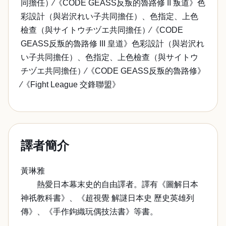
同擔任）∕《CODE GEASS反叛的魯路修 II 叛道》色
彩設計（與岩沢れい子共同擔任）、色指定、上色
檢查（與サイトウチヅエ共同擔任）∕《CODE
GEASS反叛的魯路修 III 皇道》色彩設計（與岩沢れ
い子共同擔任）、色指定、上色檢查（與サイトウ
チヅエ共同擔任）∕《CODE GEASS反叛的魯路修》
∕《Fight League 交鋒聯盟》
譯者簡介
黃琳雅
熱愛日本幕末史的自由譯者。譯有《圖解日本
神祇教科書》、《超視覺 解謎日本史 歷史英雄列
傳》、《手作鉤織玩偶技法書》等書。