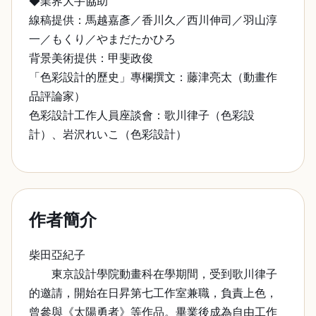
◆業界大手協助
線稿提供：馬越嘉彥／香川久／西川伸司／羽山淳
一／もくり／やまだたかひろ
背景美術提供：甲斐政俊
「色彩設計的歷史」專欄撰文：藤津亮太（動畫作
品評論家）
色彩設計工作人員座談會：歌川律子（色彩設
計）、岩沢れいこ（色彩設計）
作者簡介
柴田亞紀子
東京設計學院動畫科在學期間，受到歌川律子
的邀請，開始在日昇第七工作室兼職，負責上色，
曾參與《太陽勇者》等作品。畢業後成為自由工作