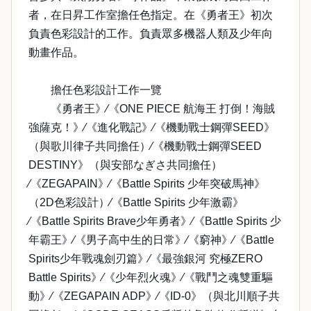
者，在日昇工作室擔任色指定。在《勇者王》初次
負責色彩設計的工作。負責眾多機器人類及少年向
動畫作品。
擔任色彩設計工作一覽
《勇者王》∕《ONE PIECE 航海王 打倒！海賊
強薩克！》∕《進化戰記》∕《機動戰士鋼彈SEED》
（與歌川律子共同擔任）∕《機動戰士鋼彈SEED
DESTINY》（與安部なぎさ共同擔任）
∕《ZEGAPAIN》∕《Battle Spirits 少年突破馬神》
（2D色彩設計）∕《Battle Spirits 少年激霸》
∕《Battle Spirits Brave少年勇者》∕《Battle Spirits 少
年霸王》∕《男子高中生的日常》∕《窮神》∕《Battle
Spirits少年戰魂劍刃篇》∕《最強銀河 究極ZERO
Battle Spirits》∕《少年烈火魂》∕《戰鬥之魂雙重驅
動》∕《ZEGAPAIN ADP》∕《ID-0》（與北川順子共