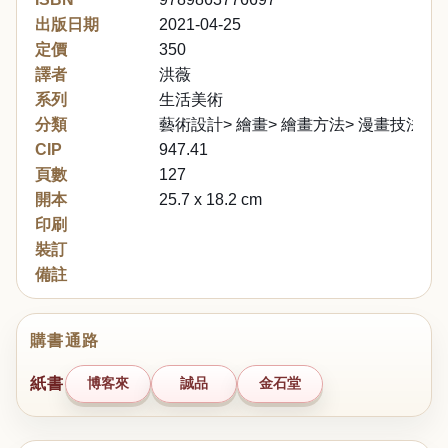
出版日期
2021-04-25
定價
350
譯者
洪薇
系列
生活美術
分類
藝術設計> 繪畫> 繪畫方法> 漫畫技法
CIP
947.41
頁數
127
開本
25.7 x 18.2 cm
印刷
裝訂
備註
購書通路
紙書
博客來
誠品
金石堂