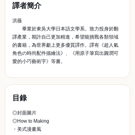
譯者簡介
洪薇
畢業於東吳大學日本語文學系。致力投身於翻
譯產業，期許自己更加精進，希望能挑戰各類領域
的書籍，為世界獻上更多優質譯作。譯有《超人氣
角色の時尚配件描繪法》、《用原子筆寫出圓潤可
愛的小巧藝術字》等書。
目錄
◎封面圖片
◎How to Making
・美式漫畫風