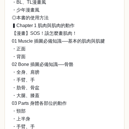
・BL、TL漫畫風
・少年漫畫風
◎本書的使用方法
▍Chapter 1 肌肉與肌肉的動作
【漫畫】SOS！該怎麼畫肌肉！
01 Muscle 插圖必備知識──基本的肌肉與肌腱
・正面
・背面
02 Bone 插圖必備知識──骨骼
・全身、肩膀
・手臂、手
・肋骨、骨盆
・大腿、膝蓋
03 Parts 身體各部位的動作
・頸部
・上半身
・手臂、手