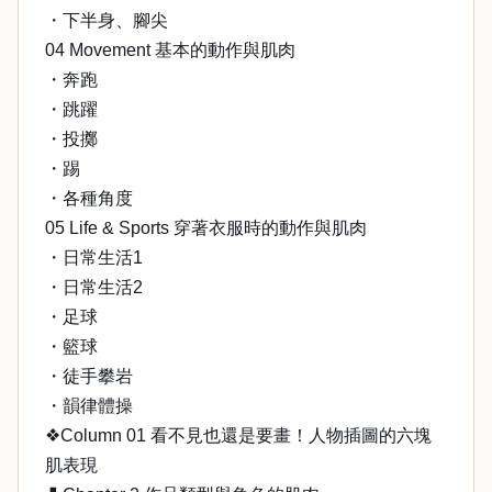
・下半身、腳尖
04 Movement 基本的動作與肌肉
・奔跑
・跳躍
・投擲
・踢
・各種角度
05 Life & Sports 穿著衣服時的動作與肌肉
・日常生活1
・日常生活2
・足球
・籃球
・徒手攀岩
・韻律體操
❖Column 01 看不見也還是要畫！人物插圖的六塊
肌表現