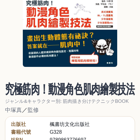
究極筋肉！動漫角色肌肉繪製技法
ジャンル&キャラクター別: 筋肉描き分けテクニックBOOK
中塚真
／
監修
出版社
楓書坊文化出版社
書籍代號
G328
ISBN
9789863776697