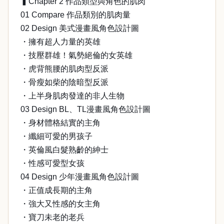
▍Chapter 2 作品類型與角色的肌肉
01 Compare 作品類別的肌肉量
02 Design 美式漫畫風角色設計圖
・擁有超人力量的英雄
・技壓群雄！氣勢絕倫的女英雄
・虎背熊腰的肌肉型反派
・骨瘦如柴的陰暗型反派
・上半身肌肉發達的非人生物
03 Design BL、TL漫畫風角色設計圖
・身材體格結實的主角
・纖細可愛的男孩子
・英倫風白髮熟齡的紳士
・性感可愛型女孩
04 Design 少年漫畫風角色設計圖
・正值成長期的主角
・強大又性感的女主角
・寶刀未老的老兵