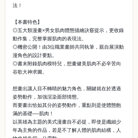
法！
【本書特色】
◎五大類漫畫×男女肌肉體態描繪訣竅提示，更收錄
動作集，完整掌握肌肉的表現法。
◎機密公開！由3位職業畫師共同執筆，親自展演動
漫角色的設計要點。
◎書末附錄肌肉模特兒，想畫健美肌肉不必辛苦向
谷歌大神求圖。
想畫出讓人目不轉睛的魅力角色，關鍵就在於透過
姿勢動作，加強渲染面部情態。
而要畫出恰如其分的姿勢動作，重點則是使體態飽
滿的基礎──肌肉！
以英雄為主題的美式漫畫自不必提，即使是纖細少
年為主角的作品，若是不了解人體的肌肉結構，人