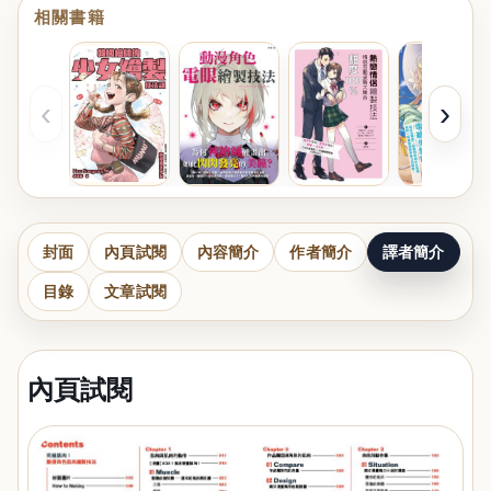
相關書籍
‹
›
封面
內頁試閱
內容簡介
作者簡介
譯者簡介
目錄
文章試閱
內頁試閱