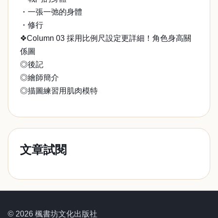
・一張一弛的身體
・修行
❖Column 03 採用比例尺設定更詳細！角色身高關
係圖
◎後記
◎繪師簡介
◎描圖練習用肌肉模特
文章試閱
© 2026 楓書坊文化出版社