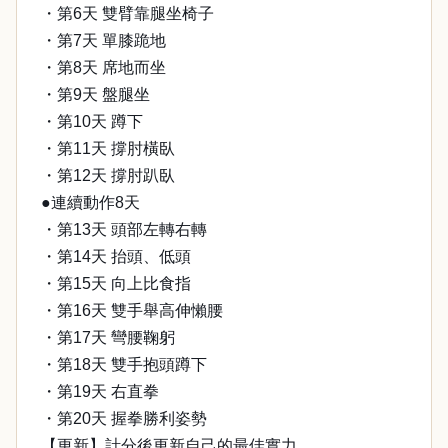
・第6天 雙臂靠腿坐椅子
・第7天 單膝跪地
・第8天 席地而坐
・第9天 盤腿坐
・第10天 蹲下
・第11天 撐肘橫臥
・第12天 撐肘趴臥
●連續動作8天
・第13天 頭部左轉右轉
・第14天 抬頭、低頭
・第15天 向上比食指
・第16天 雙手舉高伸懶腰
・第17天 彎腰鞠躬
・第18天 雙手抱頭蹲下
・第19天 右直拳
・第20天 握拳勝利姿勢
【更新】計分後更新自己的最佳實力