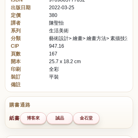
出版日期
2022-03-25
定價
380
譯者
陳聖怡
系列
生活美術
分類
藝術設計> 繪畫> 繪畫方法> 素描技法
CIP
947.16
頁數
167
開本
25.7 x 18.2 cm
印刷
全彩
裝訂
平裝
備註
購書通路
紙書
博客來
誠品
金石堂