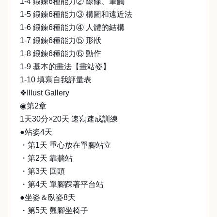
1-4 鍛鍊6種能力② 線條、筆觸
1-5 鍛鍊6種能力③ 構圖和遠近法
1-6 鍛鍊6種能力④ 人體的結構
1-7 鍛鍊6種能力⑤ 形狀
1-8 鍛鍊6種能力⑥ 動作
1-9 基本的畫法【畫站姿】
1-10 填寫自我評量表
❖Illust Gallery
◉第2章
1天30分×20天 速寫速成訓練
●站姿4天
・第1天 重心放在單腳站立
・第2天 靠牆站
・第3天 回頭
・第4天 單腳踩著平台站
●坐姿＆臥姿8天
・第5天 翹腳坐椅子