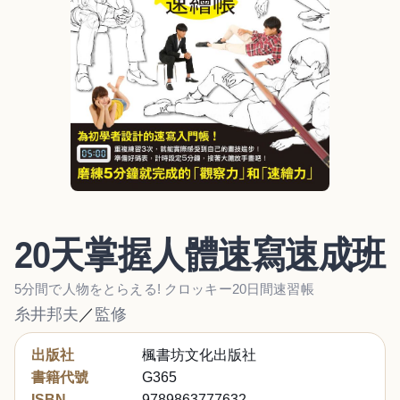
20天掌握人體速寫速成班
5分間で人物をとらえる! クロッキー20日間速習帳
糸井邦夫
／
監修
出版社
楓書坊文化出版社
書籍代號
G365
ISBN
9789863777632