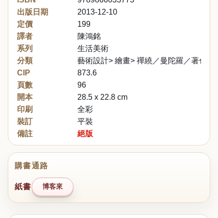
出版日期
2013-12-10
定價
199
譯者
陳鴻銘
系列
生活美術
分類
藝術設計> 繪畫> 禪繞／曼陀羅／著色
CIP
873.6
頁數
96
開本
28.5 x 22.8 cm
印刷
全彩
裝訂
平裝
備註
絕版
購書通路
紙書
博客來