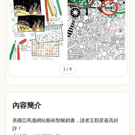
‹
›
1
/ 9
內容簡介
美國亞馬遜網站藝術類暢銷書，讀者五顆星最高好
評！