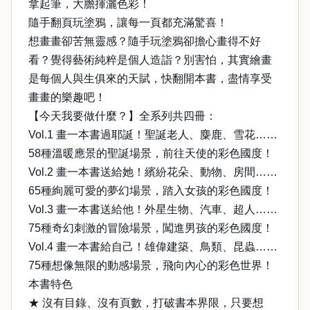
拿起筆，大膽揮灑色彩！
隨手翻頁玩塗鴉，讓每一頁都充滿驚喜！
想畫畫卻苦無靈感？隨手玩塗鴉卻擔心畫得不好
看？覺得藝術純粹是個人造詣？別害怕，其實繪畫
是每個人與生俱來的天賦，快翻開本書，盡情享受
畫畫的樂趣吧！
【今天我要做什麼？】全系列共四冊：
Vol.1 畫一本書過耶誕！聖誕老人、麋鹿、雪花……
58種溫暖應景的聖誕場景，前往天使的彩色國度！
Vol.2 畫一本書送給她！繽紛花朵、動物、房間……
65種絢麗可愛的夢幻場景，踏入女孩的彩色國度！
Vol.3 畫一本書送給他！外星生物、汽車、超人……
75種奇幻刺激的冒險場景，闖進男孩的彩色國度！
Vol.4 畫一本書給自己！雄偉建築、鳥類、昆蟲……
75種想像無限的動感場景，飛向內心的彩色世界！
本書特色
★ 沒有目錄、沒有頁數，打破書本界限，只要想