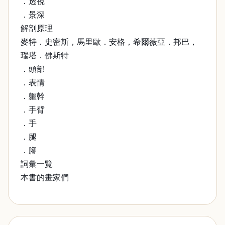
．透視
．景深
解剖原理
麥特．史密斯，馬里歐．安格，希爾薇亞．邦巴，
瑞塔．佛斯特
．頭部
．表情
．軀幹
．手臂
．手
．腿
．腳
詞彙一覽
本書的畫家們