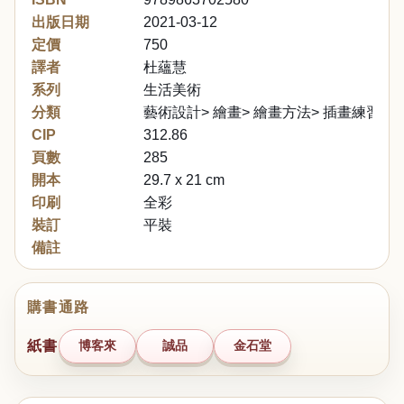
出版日期
2021-03-12
定價
750
譯者
杜蘊慧
系列
生活美術
分類
藝術設計> 繪畫> 繪畫方法> 插畫練習
CIP
312.86
頁數
285
開本
29.7 x 21 cm
印刷
全彩
裝訂
平裝
備註
購書通路
紙書
博客來
誠品
金石堂