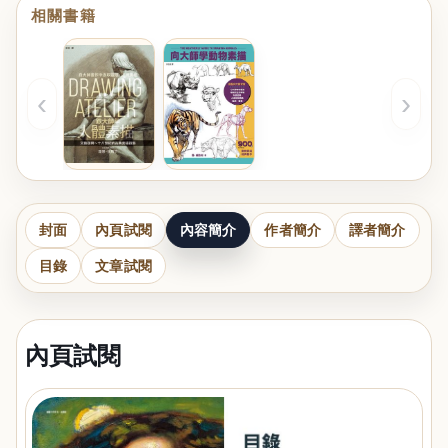
相關書籍
‹
›
封面
內頁試閱
內容簡介
作者簡介
譯者簡介
目錄
文章試閱
內頁試閱