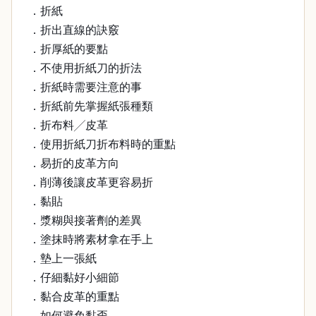
．折紙
．折出直線的訣竅
．折厚紙的要點
．不使用折紙刀的折法
．折紙時需要注意的事
．折紙前先掌握紙張種類
．折布料╱皮革
．使用折紙刀折布料時的重點
．易折的皮革方向
．削薄後讓皮革更容易折
．黏貼
．漿糊與接著劑的差異
．塗抹時將素材拿在手上
．墊上一張紙
．仔細黏好小細節
．黏合皮革的重點
．如何避免黏歪