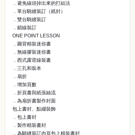
．避免線頭掉出來的打結法
．單台騎縫裝訂（紙封）
．雙台騎縫裝訂
．鎖線裝訂
ONE POINT LESSON
．圓背精裝迷你書
．無線膠裝迷你書
．西式露背線裝書
．三孔和裝本
．扇折
．增加頁數
．折頁書與紙張絲流
．為扇折書製作封面
包上書封、點綴裝飾
．包上書封
．製作精裝書封
．為騎縫裝訂內頁包上精裝書封