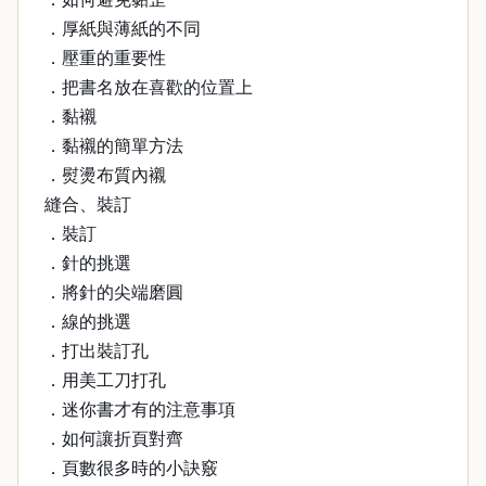
．厚紙與薄紙的不同
．壓重的重要性
．把書名放在喜歡的位置上
．黏襯
．黏襯的簡單方法
．熨燙布質內襯
縫合、裝訂
．裝訂
．針的挑選
．將針的尖端磨圓
．線的挑選
．打出裝訂孔
．用美工刀打孔
．迷你書才有的注意事項
．如何讓折頁對齊
．頁數很多時的小訣竅