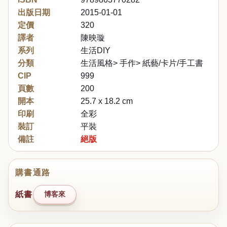
出版日期
2015-01-01
定價
320
譯者
陳映璇
系列
生活DIY
分類
生活風格> 手作> 紙藝/卡片/手工書
CIP
999
頁數
200
開本
25.7 x 18.2 cm
印刷
全彩
裝訂
平裝
備註
絕版
購書通路
紙書
博客來