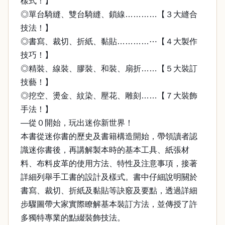
樣式！】
◎單台騎縫、雙台騎縫、鎖線…………【３大縫合
技法！】
◎書寫、裁切、折紙、黏貼…………⋯【４大製作
技巧！】
◎精裝、線裝、膠裝、和裝、扇折……【５大裝訂
技藝！】
◎挖空、燙金、紋染、壓花、雕刻……【７大裝飾
手法！】
—從０開始，玩出迷你新世界！
本書從迷你書的歷史及書籍構造開始，帶領讀者認
識迷你書後，再講解製本時的基本工具、紙張材
料、布料皮革的使用方法、特性及注意事項，接著
詳細列舉手工書的設計及樣式。書中仔細說明關於
書寫、裁切、折紙及黏貼等訣竅及要點，透過詳細
步驟圖帶大家實際瞭解基本裝訂方法，並傳授了許
多獨特專業的點綴裝飾技法。