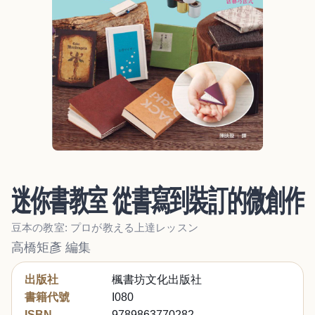
迷你書教室 從書寫到裝訂的微創作
豆本の教室: プロが教える上達レッスン
高橋矩彥 編集
出版社
楓書坊文化出版社
書籍代號
I080
ISBN
9789863770282