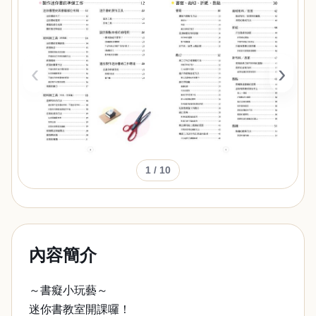
‹
›
1
/ 10
內容簡介
～書癡小玩藝～
迷你書教室開課囉！