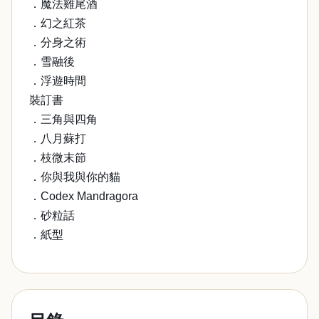
．魔法雞尾酒
．幻之紅茶
．分身之術
．雪融後
．浮遊時間
裝訂書
．三角與四角
．八月蘇打
．枝微末節
．你與我與你的貓
．Codex Mandragora
．砂粒話
．紙型