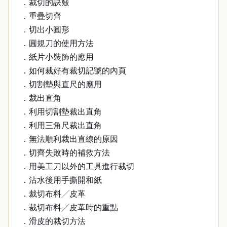
．裁切的訣竅
．重疊切齊
．切出小圓形
．圓規刀的使用方法
．紙片小裝飾的應用
．如何裁好有裁切記號的內頁
．切割墊與直尺的應用
．裁出直角
．利用切割墊裁出直角
．利用三角尺裁出直角
．無法順利裁出直線的原因
．切齊失敗時的補救方法
．用美工刀以外的工具進行裁切
．沾水後用手撕開和紙
．裁切布料╱皮革
．裁切布料╱皮革時的重點
．滑皮的裁切方法