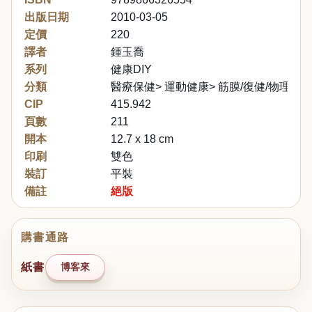
出版日期
2010-03-05
定價
220
譯者
鍾玉喬
系列
健康DIY
分類
醫療保健> 運動健康> 筋膜/復健/物理治
CIP
415.942
頁數
211
開本
12.7 x 18 cm
印刷
雙色
裝訂
平裝
備註
絕版
購書通路
紙書
博客來